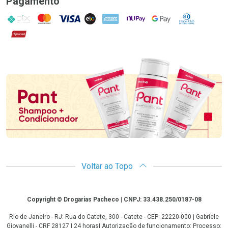
Pagamento
PIX
MasterCard
VISA
ELO
AMEX
NuPay
Google Pay
Diners Club
Hipercard
Promoção em Destaque
Voltar ao Topo
Copyright
Copyright © Drogarias Pacheco | CNPJ: 33.438.250/0187-08
Rio de Janeiro - RJ: Rua do Catete, 300 - Catete - CEP: 22220-000 | Gabriele
Giovanelli - CRF 28127 | 24 horas| Autorização de funcionamento: Processo: