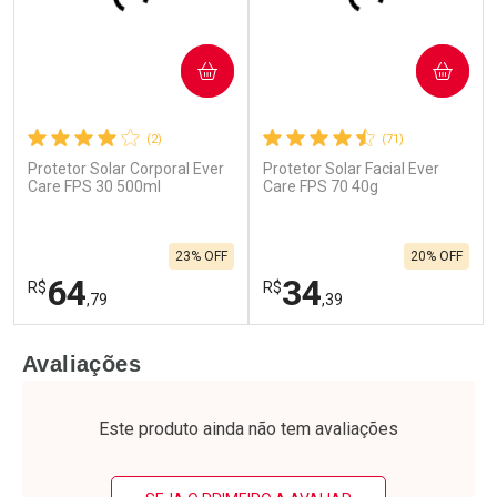
COMPRAR
COMPRAR
(2)
(71)
Protetor Solar Corporal Ever
Protetor Solar Facial Ever
Care FPS 30 500ml
Care FPS 70 40g
23% OFF
20% OFF
64
34
R$
R$
,79
,39
FECHAR
F
FECHAR
F
Avaliações
Laboratório
Laboratório
Por Menos
Por Menos
Este produto ainda não tem avaliações