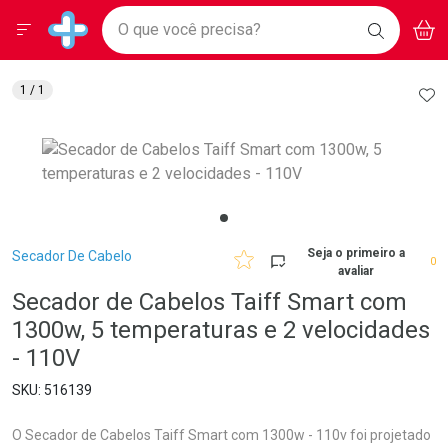
Drogarias Pacheco
Menu
Aces
Ir direto para a home
O que você precisa?
BAIXE
V
i
Baixe nosso APP e aproveite Ofertas Exclusivas!
BUSCAR
O APP
Navegue pela página
Ir direto para o conteúdo
Faça a sua busca
Ir direto para a busca
Ir direto para a conta
AD
1
/ 1
Ir direto para a ajuda
Ir direto para a notificações
Ir direto para o carrinho
Ir direto para o menu
Breadcrumb
Seja o primeiro a
Secador De Cabelo
0
avaliar
Secador de Cabelos Taiff Smart com
1300w, 5 temperaturas e 2 velocidades
- 110V
516139
O Secador de Cabelos Taiff Smart com 1300w - 110v foi projetado