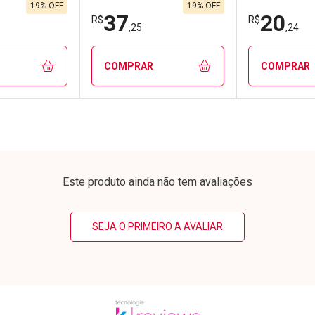
3/cada
Por R$ 77,71/cada
Por R$ 167,
3/cada
Por R$ 77,71/cada
Por R$ 167,
19% OFF
19% OFF
37
20
R$
R$
,25
,24
COMPRAR
COMPRAR
FECHAR
FECHAR
FECHAR
FECHAR
rio
Laboratório
Laborató
os
Por Menos
Por Men
Este produto ainda não tem avaliações
SEJA O PRIMEIRO A AVALIAR