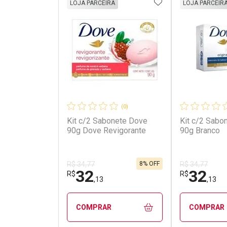
ADICIONAR AOS 
LOJA PARCEIRA
LOJA PARCEIR
(0)
Kit c/2 Sabonete Dove
Kit c/2 Sabo
90g Dove Revigorante
90g Branco
8% OFF
R$ 34,77
R$ 34,77
32
32
R$
R$
,13
,13
COMPRAR
COMPRAR