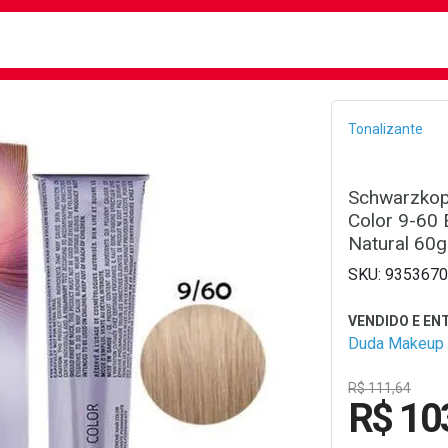
busca
isa?
Bread
Tonalizante
Schwarzko
Color 9-60 
Natural 60g
9353670
Duda Makeup
R$ 111,64
R$ 10