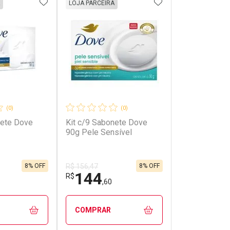
FAVORITOS
ADICIONAR AOS FAVORITOS
ADICIONAR AOS 
LOJA PARCEIRA
(0)
(0)
nete Dove
Kit c/9 Sabonete Dove
90g Pele Sensível
8% OFF
8% OFF
R$ 156,47
144
R$
,60
COMPRAR