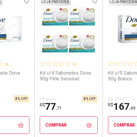
FAVORITOS
ADICIONAR AOS FAVORITOS
ADICIONAR AOS 
A
LOJA PARCEIRA
LOJA PARCEIRA
(0)
(0)
nete Dove
Kit c/4 Sabonetes Dove
Kit c/9 Sabo
90g Pele Sensível
90g Branco
8% OFF
8% OFF
R$ 84,09
R$ 181,24
77
167
R$
R$
,71
,49
COMPRAR
COMPRAR