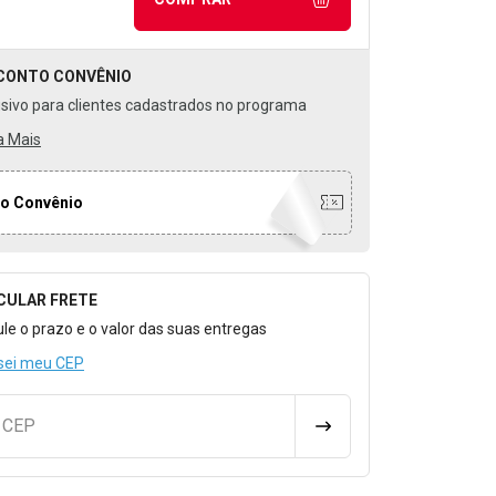
CONTO
CONVÊNIO
usivo para clientes cadastrados no programa
a Mais
o Convênio
CULAR FRETE
o para Calcular o Frete
ule o prazo e o valor das suas entregas
sei meu CEP
u CEP
CALCULAR FRETE