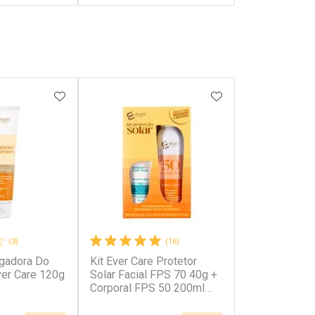
FECHAR
FECHAR
FECHAR
FECHAR
rio
Laboratório
os
Por Menos
FAVORITOS
ADICIONAR AOS FAVORITOS
ADICIONAR AOS 
(3)
(16)
gadora Do
Kit Ever Care Protetor
onto
Ativar Desconto
er Care 120g
Solar Facial FPS 70 40g +
Corporal FPS 50 200ml
Aerossol
em Desconto
Comprar sem Desconto
em Desconto
Comprar sem Desconto