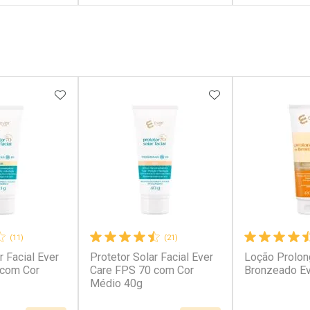
FECHAR
FECHAR
FECHAR
FECHAR
rio
Laboratório
Laborató
os
Por Menos
Por Men
FAVORITOS
ADICIONAR AOS FAVORITOS
ADICIONAR AOS 
(11)
(21)
r Facial Ever
Protetor Solar Facial Ever
Loção Prolon
conto
Ativar Desconto
Ativar Desc
 com Cor
Care FPS 70 com Cor
Bronzeado Ev
Médio 40g
em Desconto
Comprar sem Desconto
Comprar s
em Desconto
Comprar sem Desconto
Comprar s