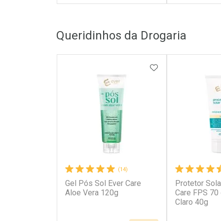
FECHAR
FECHAR
Queridinhos da Drogaria
Laboratório
Laborató
Por Menos
Por Men
ADICIONAR AOS 
(14)
Gel Pós Sol Ever Care
Protetor Sola
Ativar Desconto
Ativar Des
Aloe Vera 120g
Care FPS 70
Claro 40g
Comprar sem Desconto
Comprar s
Comprar sem Desconto
Comprar s