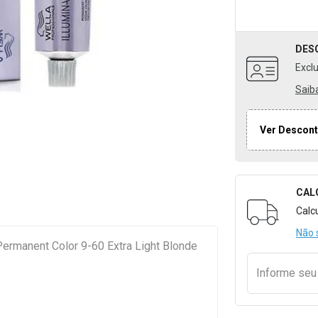
DES
Excl
Saib
Ver Descont
CAL
Formulári
Calc
Não 
rmanent Color 9-60 Extra Light Blonde
Informe se