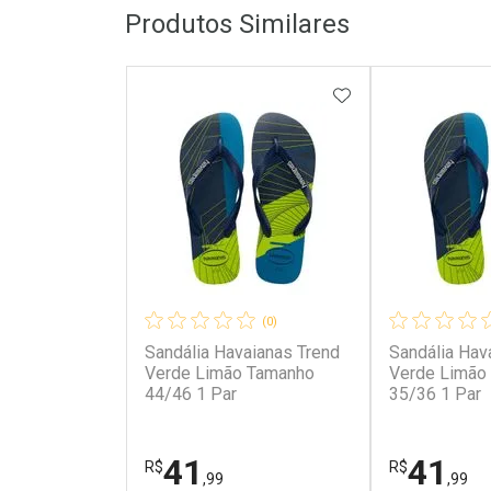
Produtos Similares
ADICIONAR AOS 
(0)
Sandália Havaianas Trend
Sandália Hav
Verde Limão Tamanho
Verde Limão
44/46 1 Par
35/36 1 Par
41
41
R$
R$
,99
,99