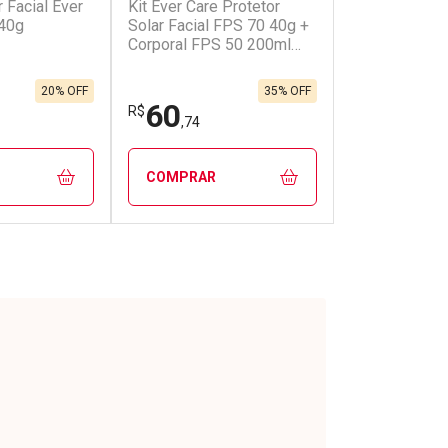
r Facial Ever
Kit Ever Care Protetor
onto
Ativar Desconto
 40g
Solar Facial FPS 70 40g +
Corporal FPS 50 200ml
Aerossol
em Desconto
Comprar sem Desconto
em Desconto
Comprar sem Desconto
8/cada
Por R$ 11,00/cada
8/cada
Por R$ 11,00/cada
20% OFF
35% OFF
60
R$
,74
COMPRAR
FECHAR
FECHAR
FECHAR
FECHAR
rio
Laboratório
os
Por Menos