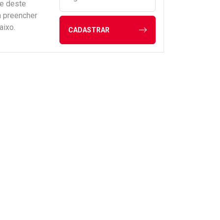
de deste
a preencher
aixo.
CADASTRAR