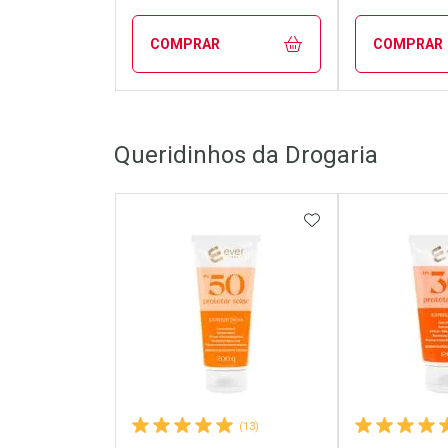
COMPRAR
COMPRAR
FECHAR
FECHAR
Queridinhos da Drogaria
Laboratório
Laborató
Por Menos
Por Men
ADICIONAR AOS 
(13)