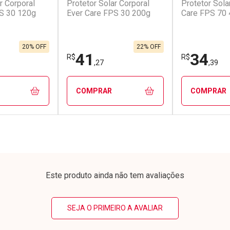
r Corporal
Protetor Solar Corporal
Protetor Sola
conto
Ativar Desconto
Ativar Desc
S 30 120g
Ever Care FPS 30 200g
Care FPS 70
em Desconto
Comprar sem Desconto
Comprar s
em Desconto
Comprar sem Desconto
Comprar s
9/cada
Por R$ 44,99/cada
Por R$ 31,2
9/cada
Por R$ 44,99/cada
Por R$ 31,2
20% OFF
22% OFF
41
34
R$
R$
,27
,39
COMPRAR
COMPRAR
FECHAR
FECHAR
FECHAR
FECHAR
rio
Laboratório
Laborató
os
Por Menos
Por Men
Este produto ainda não tem avaliações
SEJA O PRIMEIRO A AVALIAR