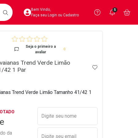
Acesse sua Conta
Precisa de 
Notific
Aces
Bem Vindo,
5
Você po
notifica
Vo
it
BUSCAR
Ver Recursos 
Faça seu Login ou Cadastro
crumb
Atendimento ao 
Seja o primeiro a
0
avaliar
Central de Ajud
avaianas Trend Verde Limão
ADICIONAR AOS 
Televendas
/42 1 Par
4020-4404
ianas Trend Verde Limão Tamanho 41/42 1
Preencher nome e email para s
GOTADO
Digite seu nome
e
ado da
Digite seu email