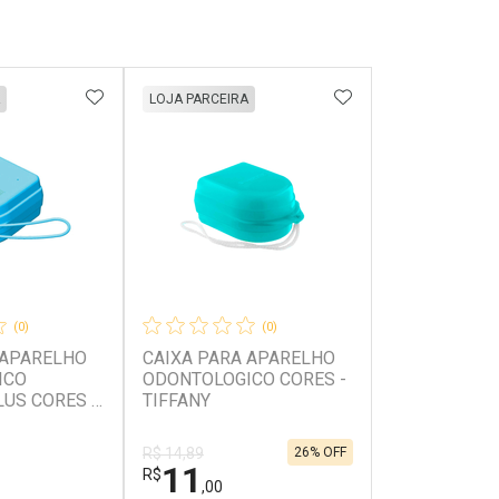
FAVORITOS
ADICIONAR AOS FAVORITOS
ADICIONAR AOS 
LOJA PARCEIRA
(0)
(0)
 APARELHO
CAIXA PARA APARELHO
ICO
ODONTOLOGICO CORES -
US CORES -
TIFFANY
26% OFF
R$ 14,89
11
R$
,00