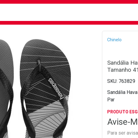
busca
isa?
Bread
Chinelo
Sandália H
Tamanho 41
763829
Sandália Hava
Par
PRODUTO ES
Avise-M
Para ser avis