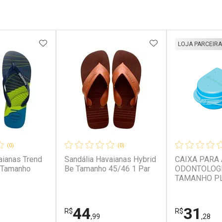
FAVORITOS
ADICIONAR AOS FAVORITOS
ADICIONAR AOS 
LOJA PARCEIRA
(0)
(0)
aianas Trend
Sandália Havaianas Hybrid
CAIXA PARA
 Tamanho
Be Tamanho 45/46 1 Par
ODONTOLOG
TAMANHO PL
TIFFANY
44
31
R$
R$
,99
,28