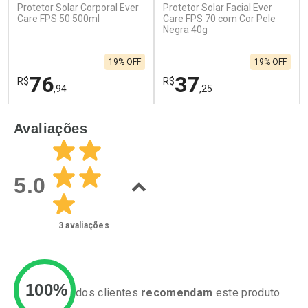
Protetor Solar Corporal Ever
Protetor Solar Facial Ever
Ativar Desconto
Ativar Desconto
Care FPS 50 500ml
Care FPS 70 com Cor Pele
Comprar sem Desconto
Negra 40g
Comprar sem Desconto
Por R$ 52,99/cada
Por R$ 81,90/cada
Comprar sem Desconto
Comprar sem Desconto
19% OFF
19% OFF
Por R$ 52,99/cada
Por R$ 81,90/cada
76
37
R$
R$
,94
,25
FECHAR
F
FECHAR
F
Avaliações
Laboratório
Laboratório
Por Menos
Por Menos
5.0
3
avaliações
100%
dos clientes
recomendam
este produto