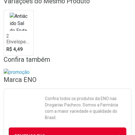
Variações do Mesmo Produto
2
Envelopes
de 5g
R$ 4,49
Confira também
Marca
ENO
Confira todos os produtos da
ENO
nas
Drogarias Pacheco. Somos a Farmácia
com a maior variedade e qualidade do
Brasil.