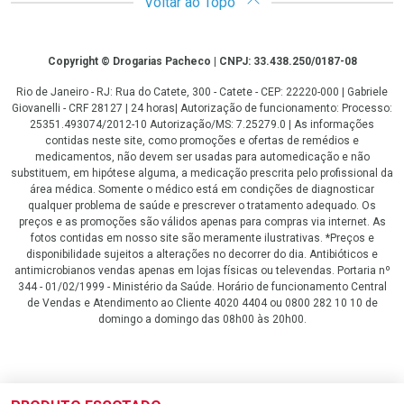
Voltar ao Topo
Copyright
Copyright © Drogarias Pacheco | CNPJ: 33.438.250/0187-08
Rio de Janeiro - RJ: Rua do Catete, 300 - Catete - CEP: 22220-000 | Gabriele
Giovanelli - CRF 28127 | 24 horas| Autorização de funcionamento: Processo:
25351.493074/2012-10 Autorização/MS: 7.25279.0 | As informações
contidas neste site, como promoções e ofertas de remédios e
medicamentos, não devem ser usadas para automedicação e não
substituem, em hipótese alguma, a medicação prescrita pelo profissional da
área médica. Somente o médico está em condições de diagnosticar
qualquer problema de saúde e prescrever o tratamento adequado. Os
preços e as promoções são válidos apenas para compras via internet. As
fotos contidas em nosso site são meramente ilustrativas. *Preços e
disponibilidade sujeitos a alterações no decorrer do dia. Antibióticos e
antimicrobianos vendas apenas em lojas físicas ou televendas. Portaria nº
344 - 01/02/1999 - Ministério da Saúde. Horário de funcionamento Central
de Vendas e Atendimento ao Cliente 4020 4404 ou 0800 282 10 10 de
domingo a domingo das 08h00 às 20h00.
LGPD Aceite os Cookies