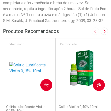
completar a efervescência e beba de uma vez. Se
necessário, repita a ingestão após 2 horas. Sal de Fruta Eno
é a marca Nº 1 contra a azia e má digestão (1). (1) Johnson,
S.M, Suralik, J. Practical Gastroenterology, 2009; 33: 28-32
Produtos Recomendados
Imagem A
Pró
Patrocinado
Patrocinado
COMPRAR
COMPRAR
(110)
(142)
Colírio Lubrificante Viofta
Colírio Viofta 0,40% 10ml
0,15% 10ml