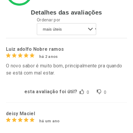
Detalhes das avaliações
Ativar Desconto
Ativar Desconto
Ordenar por
Comprar sem Desconto
Comprar sem Desconto
Por R$ 76,94/cada
Por R$ 37,25/cada
Comprar sem Desconto
Comprar sem Desconto
Por R$ 76,94/cada
Por R$ 37,25/cada
Luiz adolfo Nobre ramos
há 2 anos
O novo sabor é muito bom, principalmente pra quando
se está com mal estar.
esta avaliação foi útil?
0
0
deisy Maciel
há um ano