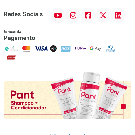
YouTube
Instagram
Facebook
Twitter
Linkedin
Redes Sociais
formas de
Pagamento
PIX
MasterCard
VISA
ELO
AMEX
NuPay
Google Pay
Diners Club
Hipercard
Promoção em Destaque