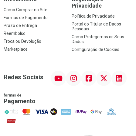
Privacidade
Como Comprar no Site
Política de Privacidade
Formas de Pagamento
Portal do Titular de Dados
Prazo de Entrega
Pessoais
Reembolso
Como Protegemos os Seus
Troca ou Devolução
Dados
Marketplace
Configuração de Cookies
YouTube
Instagram
Facebook
Twitter
Linkedin
Redes Sociais
formas de
Pagamento
PIX
MasterCard
VISA
ELO
AMEX
NuPay
Google Pay
Diners Club
Hipercard