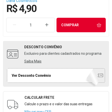
Dana Cosméticos
R$ 4,90
REMOVER UMA UNIDADE
AUMENTAR UMA UNIDADE
COMPRAR
DESCONTO
CONVÊNIO
Exclusivo para clientes cadastrados no programa
Saiba Mais
Ver Desconto Convênio
CALCULAR FRETE
Formulário para Calcular o Frete
Calcule o prazo e o valor das suas entregas
Não sei meu CEP