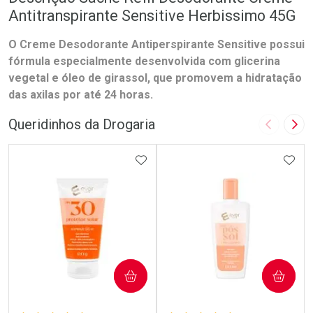
Antitranspirante Sensitive Herbissimo 45G
O Creme Desodorante Antiperspirante Sensitive possui
fórmula especialmente desenvolvida com glicerina
vegetal e óleo de girassol, que promovem a hidratação
das axilas por até 24 horas.
Queridinhos da Drogaria
Imagem A
Pró
ADICIONAR AOS FAVORITOS
ADIC
COMPRAR
COMPRAR