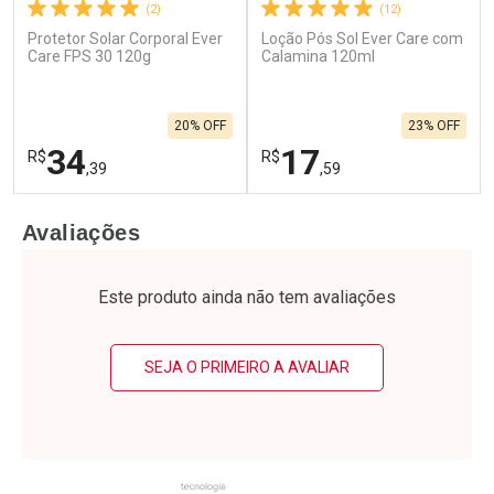
(2)
(12)
Protetor Solar Corporal Ever
Loção Pós Sol Ever Care com
Care FPS 30 120g
Calamina 120ml
20% OFF
23% OFF
34
17
R$
R$
,39
,59
FECHAR
F
FECHAR
F
Avaliações
Laboratório
Laboratório
Por Menos
Por Menos
Este produto ainda não tem avaliações
SEJA O PRIMEIRO A AVALIAR