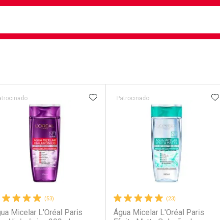
busca
isa?
e
ateleira
ADICIONAR AOS FAVORITOS
A
atrocinado
Patrocinado
(53)
(23)
ua Micelar L'Oréal Paris
Água Micelar L'Oréal Paris