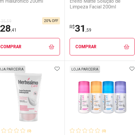
m Hialurônico 200ml
Efeito Matte Solução de
Limpeza Facial 200ml
20% OFF
 35,59
28
31
R$
,41
,59
COMPRAR
COMPRAR
ADICIONAR AOS FAVORITOS
A
FECHAR
FECHAR
F
F
OJA PARCEIRA
LOJA PARCEIRA
aboratório
or Menos
Laboratório
Por Menos
(0)
(0)