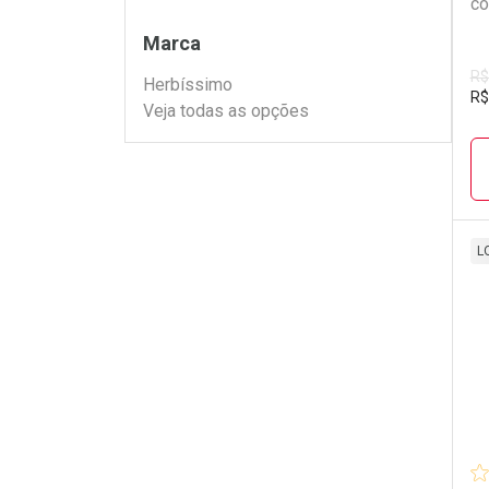
co
Filtros
Marca
R$
Herbíssimo
R$
Veja todas as opções
L
L
P