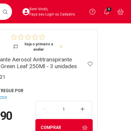
Acesse sua Conta
Precisa de 
Notific
Aces
Bem Vindo,
5
Você po
notifica
Vo
it
BUSCAR
Ver Recursos 
Faça seu Login ou Cadastro
crumb
Atendimento ao 
Seja o primeiro a
0
avaliar
Central de Ajud
ante Aerosol Antitranspirante
ADICIONAR AOS 
Televendas
Green Leaf 250Ml - 3 unidades
4020-4404
21
cos
REMOVER UMA UNIDADE
AUMENTAR UMA UNIDA
,90
COMPRAR