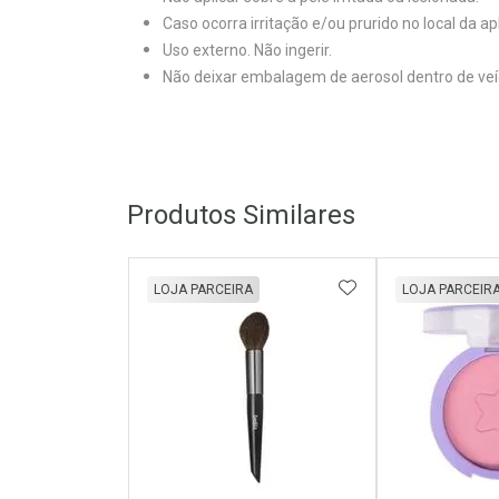
Caso ocorra irritação e/ou prurido no local da 
Uso externo. Não ingerir.
Não deixar embalagem de aerosol dentro de veíc
Produtos Similares
ADICIONAR AOS 
LOJA PARCEIRA
LOJA PARCEIR