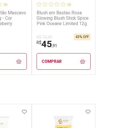
(0)
(0)
stão Mascavo
Blush em Bastao Rosa
g - Cor
Glowing Blush Stick Spice
eberry
Pink Oceane Limited 12g
43% OFF
R$ 79,90
45
R$
,91
COMPRAR
FECHAR
FECHAR
FECHAR
FECHAR
rio
Laboratório
os
Por Menos
FAVORITOS
ADICIONAR AOS FAVORITOS
ADICIONAR AOS 