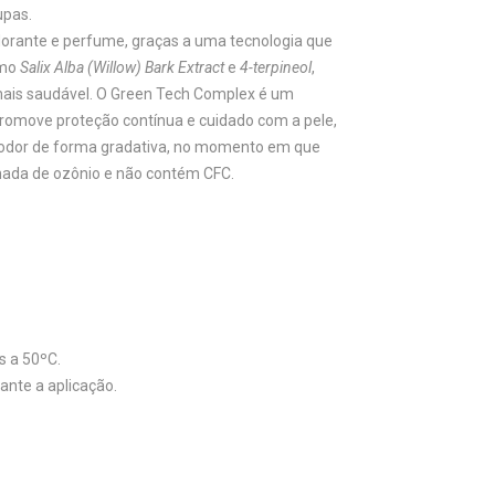
upas.
dorante e perfume, graças a uma tecnologia que
omo
Salix Alba (Willow) Bark Extract
e
4-terpineol
,
mais saudável. O Green Tech Complex é um
promove proteção contínua e cuidado com a pele,
 odor de forma gradativa, no momento em que
amada de ozônio e não contém CFC.
s a 50ºC.
ante a aplicação.