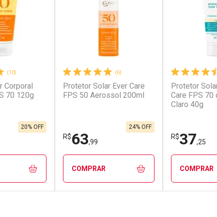
(10)
(6)
r Corporal
Protetor Solar Ever Care
Protetor Sola
conto
Ativar Desconto
Ativar Desc
S 70 120g
FPS 50 Aerossol 200ml
Care FPS 70 
Claro 40g
em Desconto
Comprar sem Desconto
Comprar s
em Desconto
Comprar sem Desconto
Comprar s
1/cada
Por R$ 45,91/cada
Por R$ 99,9
1/cada
Por R$ 45,91/cada
Por R$ 99,9
20% OFF
24% OFF
63
37
R$
R$
,99
,25
COMPRAR
COMPRAR
FECHAR
FECHAR
FECHAR
FECHAR