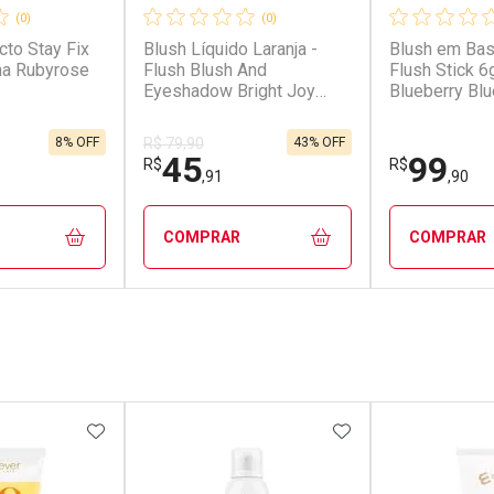
(0)
(0)
to Stay Fix
Blush Líquido Laranja -
Blush em Ba
na Rubyrose
Flush Blush And
Flush Stick 6
Eyeshadow Bright Joy
Blueberry Blu
4you 10g
8% OFF
43% OFF
R$ 79,90
45
99
R$
R$
,91
,90
COMPRAR
COMPRAR
FECHAR
FECHAR
FECHAR
FECHAR
rio
Laboratório
Laborató
os
Por Menos
Por Men
FAVORITOS
ADICIONAR AOS FAVORITOS
ADICIONAR AOS 