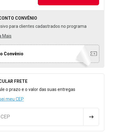
CONTO
CONVÊNIO
usivo para clientes cadastrados no programa
a Mais
o Convênio
CULAR FRETE
o para Calcular o Frete
ule o prazo e o valor das suas entregas
sei meu CEP
u CEP
CALCULAR FRETE