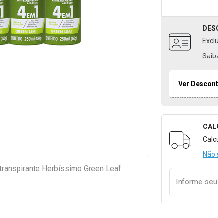
DES
Excl
Saib
Ver Descont
CAL
Formulári
Calc
Não 
itranspirante Herbíssimo Green Leaf
Informe se