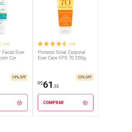
(11)
(19)
r Facial Ever
Protetor Solar Corporal
onto
Ativar Desconto
com Cor
Ever Care FPS 70 200g
em Desconto
Comprar sem Desconto
em Desconto
Comprar sem Desconto
0/cada
Por R$ 45,91/cada
0/cada
Por R$ 45,91/cada
19% OFF
23% OFF
61
R$
,55
COMPRAR
FECHAR
FECHAR
FECHAR
FECHAR