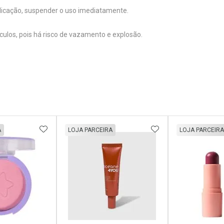
aplicação, suspender o uso imediatamente.
ulos, pois há risco de vazamento e explosão.
FAVORITOS
ADICIONAR AOS FAVORITOS
ADICIONAR AOS 
A
LOJA PARCEIRA
LOJA PARCEIRA