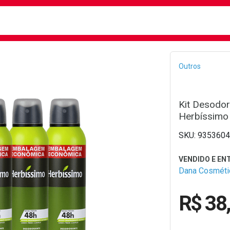
busca
isa?
Bread
Outros
Kit Desodor
Herbíssimo 
9353604
Dana Cosméti
R$ 38