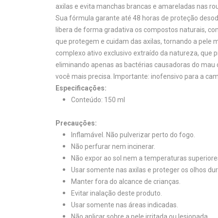
axilas e evita manchas brancas e amareladas nas ro
Sua fórmula garante até 48 horas de proteção deso
libera de forma gradativa os compostos naturais, c
que protegem e cuidam das axilas, tornando a pele 
complexo ativo exclusivo extraído da natureza, que 
eliminando apenas as bactérias causadoras do mau
você mais precisa. Importante: inofensivo para a c
Especificações:
Conteúdo: 150 ml
Precauções:
Inflamável. Não pulverizar perto do fogo.
Não perfurar nem incinerar.
Não expor ao sol nem a temperaturas superiore
Usar somente nas axilas e proteger os olhos dur
Manter fora do alcance de crianças.
Evitar inalação deste produto.
Usar somente nas áreas indicadas.
Não aplicar sobre a pele irritada ou lesionada.