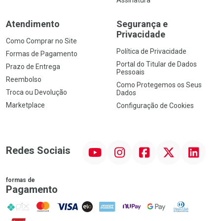
Atendimento
Segurança e
Privacidade
Como Comprar no Site
Política de Privacidade
Formas de Pagamento
Portal do Titular de Dados
Prazo de Entrega
Pessoais
Reembolso
Como Protegemos os Seus
Troca ou Devolução
Dados
Marketplace
Configuração de Cookies
YouTube
Instagram
Facebook
Twitter
Linkedin
Redes Sociais
formas de
Pagamento
PIX
MasterCard
VISA
ELO
AMEX
NuPay
Google Pay
Diners Club
Hipercard