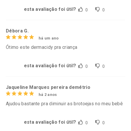
esta avaliação foi útil?
0
0
Débora G.
há um ano
Ótimo este dermacidy pra criança
esta avaliação foi útil?
0
0
Jaqueline Marques pereira demétrio
há 2 anos
Ajudou bastante pra diminuir as brotoejas no meu bebê
esta avaliação foi útil?
0
0