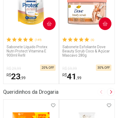
COMPRAR
COMPRAR
(149)
(6)
Sabonete Líquido Protex
Sabonete Esfoliante Dove
Nutri Protect Vitamina E
Beauty Scrub Coco & Açúcar
900ml Refil
Mascavo 280g
20% OFF
30% OFF
R$ 29,99
R$ 59,99
23
41
R$
R$
,99
,99
FECHAR
F
FECHAR
F
Queridinhos da Drogaria
Imagem A
Pró
Laboratório
Laboratório
Por Menos
ADICIONAR AOS FAVORITOS
Por Menos
ADIC