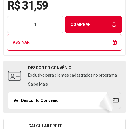
R$ 31,59
REMOVER UMA UNIDADE
AUMENTAR UMA UNIDADE
COMPRAR
ASSINAR
DESCONTO
CONVÊNIO
Exclusivo para clientes cadastrados no programa
Saiba Mais
Ver Desconto Convênio
CALCULAR FRETE
Formulário para Calcular o Frete