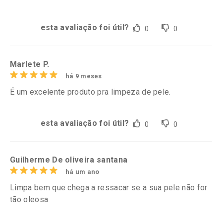
esta avaliação foi útil?
0
0
Marlete P.
há 9 meses
É um excelente produto pra limpeza de pele.
esta avaliação foi útil?
0
0
Guilherme De oliveira santana
há um ano
Limpa bem que chega a ressacar se a sua pele não for
tão oleosa