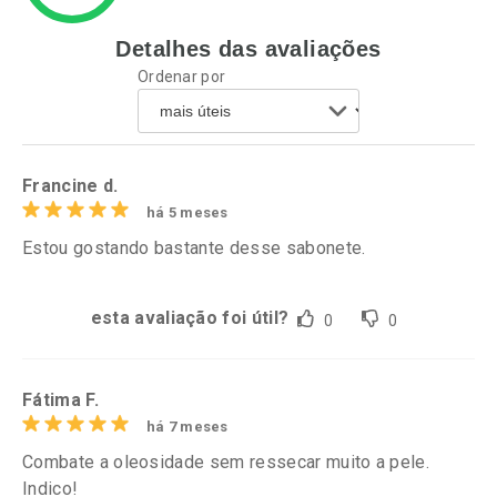
Detalhes das avaliações
Ativar Desconto
Ativar Desconto
Ordenar por
Comprar sem Desconto
Comprar sem Desconto
Por R$ 24,29/cada
Por R$ 38,87/cada
Comprar sem Desconto
Comprar sem Desconto
Por R$ 24,29/cada
Por R$ 38,87/cada
Francine d.
há 5 meses
Estou gostando bastante desse sabonete.
esta avaliação foi útil?
0
0
Fátima F.
há 7 meses
Combate a oleosidade sem ressecar muito a pele.
Indico!