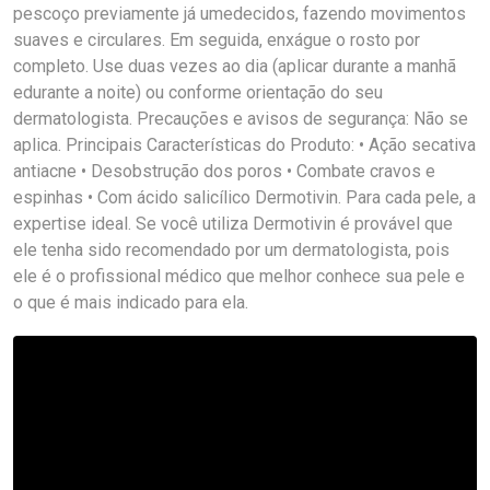
pescoço previamente já umedecidos, fazendo movimentos
suaves e circulares. Em seguida, enxágue o rosto por
completo. Use duas vezes ao dia (aplicar durante a manhã
edurante a noite) ou conforme orientação do seu
dermatologista. Precauções e avisos de segurança: Não se
aplica. Principais Características do Produto: • Ação secativa
antiacne • Desobstrução dos poros • Combate cravos e
espinhas • Com ácido salicílico Dermotivin. Para cada pele, a
expertise ideal. Se você utiliza Dermotivin é provável que
ele tenha sido recomendado por um dermatologista, pois
ele é o profissional médico que melhor conhece sua pele e
o que é mais indicado para ela.