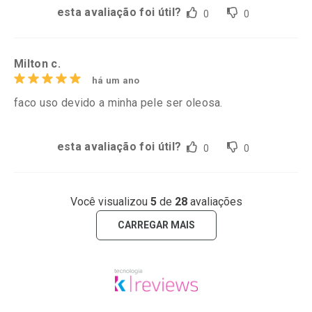
esta avaliação foi útil?
0
0
Milton c.
há um ano
faco uso devido a minha pele ser oleosa.
esta avaliação foi útil?
0
0
Você visualizou
5
de
28
avaliações
CARREGAR MAIS