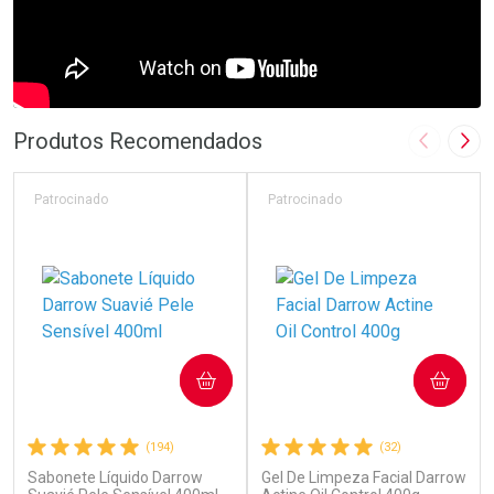
Produtos Recomendados
Imagem A
Pró
Patrocinado
Patrocinado
COMPRAR
COMPRAR
(194)
(32)
Sabonete Líquido Darrow
Gel De Limpeza Facial Darrow