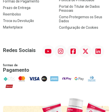
Política de Privacidade
Formas de Pagamento
Portal do Titular de Dados
Prazo de Entrega
Pessoais
Reembolso
Como Protegemos os Seus
Troca ou Devolução
Dados
Marketplace
Configuração de Cookies
YouTube
Instagram
Facebook
Twitter
Linkedin
Redes Sociais
formas de
Pagamento
PIX
MasterCard
VISA
ELO
AMEX
NuPay
Google Pay
Diners Club
Hipercard
Promoção em Destaque