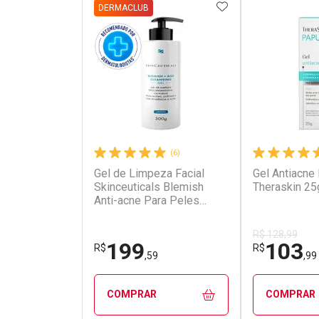
ADICIONAR AOS 
DERMACLUB
(6)
Gel de Limpeza Facial
Gel Antiacne
Ativar Desconto
Ativar Des
Skinceuticals Blemish
Theraskin 25
Anti-acne Para Peles
Oleosas 300g
Comprar sem Desconto
Comprar s
Comprar sem Desconto
Comprar s
Por R$ 153,99/cada
Por R$ 71,9
Por R$ 153,99/cada
Por R$ 71,9
R$ 128,99
199
103
R$
R$
,59
,99
COMPRAR
COMPRAR