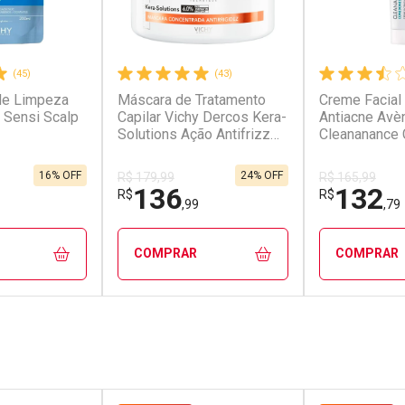
(45)
(43)
de Limpeza
Máscara de Tratamento
Creme Facial
 Sensi Scalp
Capilar Vichy Dercos Kera-
Antiacne Avè
Solutions Ação Antifrizz
Cleanananc
200ml
Peeling 40ml
16% OFF
24% OFF
R$ 179,99
R$ 165,99
136
132
R$
R$
,99
,79
COMPRAR
COMPRAR
FECHAR
FECHAR
FECHAR
FECHAR
ub
Dermaclub
Laborató
os
Por Menos
Por Men