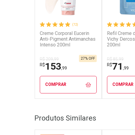
(72)
Creme Corporal Eucerin
Refil Creme 
Anti-Pigment Antimanchas
Vichy Dercos
Intenso 200ml
200ml
27% OFF
R$ 209,99
R$ 85,99
153
71
R$
R$
,99
,99
COMPRAR
COMPRAR
FECHAR
FECHAR
Produtos Similares
Laboratório
Dermacl
Por Menos
Por Men