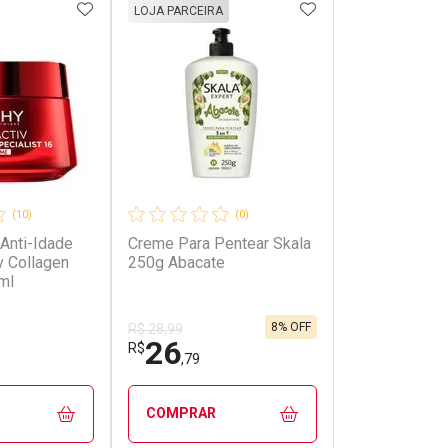
FAVORITOS
ADICIONAR AOS FAVORITOS
ADICIONAR AOS 
LOJA PARCEIRA
(10)
(0)
Anti-Idade
Creme Para Pentear Skala
onto
Ativar Desconto
Ativar Desc
iv Collagen
250g Abacate
ml
em Desconto
Comprar sem Desconto
Comprar se
em Desconto
Comprar sem Desconto
Comprar se
79/cada
Por R$ 478,99/cada
Por R$ 261,
79/cada
Por R$ 478,99/cada
Por R$ 261,
8% OFF
R$ 28,99
26
R$
,79
COMPRAR