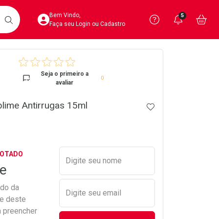
Acesse sua Conta
Precisa de 
Notific
Aces
Bem Vindo,
5
Você po
notifica
Vo
it
BUSCAR
Ver Recursos 
Faça seu Login ou Cadastro
crumb
Atendimento ao 
Seja o primeiro a
0
avaliar
Central de Ajud
lime Antirrugas 15ml
ADICIONAR AOS 
Televendas
4020-4404
Preencher nome e email para s
GOTADO
Digite seu nome
e
ado da
Digite seu email
de deste
a preencher