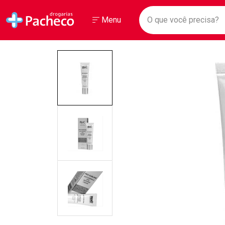
Drogarias Pacheco
Menu
Faça a sua 
O que você prec
Ir direto para a home
Abrir ou Fechar
Menu
Navegue pela página
Ir direto para o conteúdo
Ir direto para a busca
Ir direto para a conta
Ir direto para a ajuda
Ir direto para a notificações
Ir direto para o carrinho
Ir direto para o menu