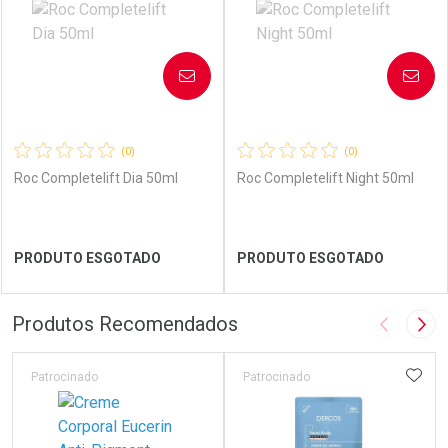
AVISE-ME
AVISE-ME
(0)
(0)
Roc Completelift Dia 50ml
Roc Completelift Night 50ml
Ver Desconto Convênio
Ver Desconto Convênio
PRODUTO ESGOTADO
PRODUTO ESGOTADO
FECHAR
FECHAR
FEC
FEC
Produtos Recomendados
Imagem A
Pró
Laboratório
Por Menos
Laboratório
Por Menos
ADIC
Patrocinado
Patrocinado