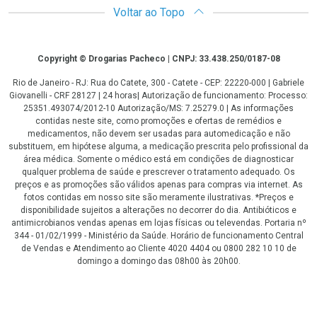
Voltar ao Topo
Copyright
Copyright © Drogarias Pacheco | CNPJ: 33.438.250/0187-08
Rio de Janeiro - RJ: Rua do Catete, 300 - Catete - CEP: 22220-000 | Gabriele
Giovanelli - CRF 28127 | 24 horas| Autorização de funcionamento: Processo:
25351.493074/2012-10 Autorização/MS: 7.25279.0 | As informações
contidas neste site, como promoções e ofertas de remédios e
medicamentos, não devem ser usadas para automedicação e não
substituem, em hipótese alguma, a medicação prescrita pelo profissional da
área médica. Somente o médico está em condições de diagnosticar
qualquer problema de saúde e prescrever o tratamento adequado. Os
preços e as promoções são válidos apenas para compras via internet. As
fotos contidas em nosso site são meramente ilustrativas. *Preços e
disponibilidade sujeitos a alterações no decorrer do dia. Antibióticos e
antimicrobianos vendas apenas em lojas físicas ou televendas. Portaria nº
344 - 01/02/1999 - Ministério da Saúde. Horário de funcionamento Central
de Vendas e Atendimento ao Cliente 4020 4404 ou 0800 282 10 10 de
domingo a domingo das 08h00 às 20h00.
LGPD Aceite os Cookies