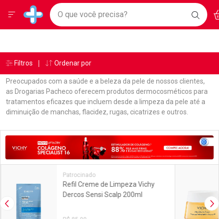
Drogarias Pacheco
Menu
Ac
Ir direto para a home
O que você precisa?
BAIXE
Baixe nosso APP e aproveite Ofertas Exclusivas!
BUSC
O AP
Navegue pela página
Ir direto para o conteúdo
Faça a sua busca
Ir direto para a busca
Ir direto para a conta
Ir direto para a ajuda
Âncoras
Breadcrumb
Filtros
Ordenar por
Drogarias Pacheco
Dermocosméticos
Creme
Roc
Ir direto para a notificações
Ir direto para o carrinho
Preocupados com a saúde e a beleza da pele de nossos clientes,
Ir direto para o menu
as Drogarias Pacheco oferecem produtos dermocosméticos para
tratamentos eficazes que incluem desde a limpeza da pele até a
diminuição de manchas, flacidez, rugas, cicatrizes e outros.
Linkagens Internas em Destaque
Promoções em Destaque
Patrocinado
Refil Creme de Limpeza Vichy
Dercos Sensi Scalp 200ml
Imagem Anterior
Pr