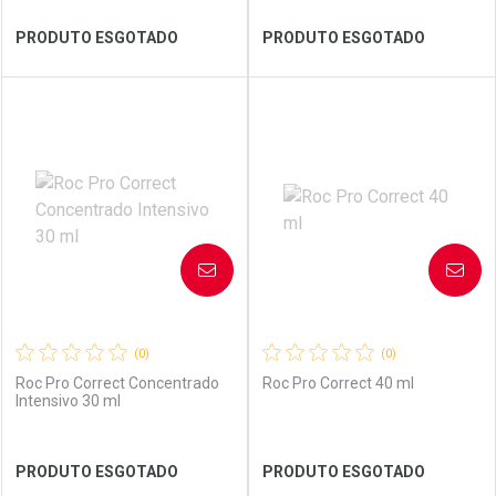
PRODUTO ESGOTADO
PRODUTO ESGOTADO
FECHAR
FECHAR
FEC
FEC
Laboratório
Por Menos
Laboratório
Por Menos
AVISE-ME
AVISE-ME
(0)
(0)
Roc Pro Correct Concentrado
Roc Pro Correct 40 ml
Intensivo 30 ml
Ver Desconto Convênio
Ver Desconto Convênio
PRODUTO ESGOTADO
PRODUTO ESGOTADO