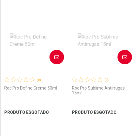
FECHAR
FECHAR
FEC
FEC
Laboratório
Por Menos
Laboratório
Por Menos
AVISE-ME
AVISE-ME
(0)
(0)
Roc Pro Define Creme 50ml
Roc Pro Sublime Antirrugas
15ml
Ver Desconto Convênio
Ver Desconto Convênio
PRODUTO ESGOTADO
PRODUTO ESGOTADO
FECHAR
FECHAR
FEC
FEC