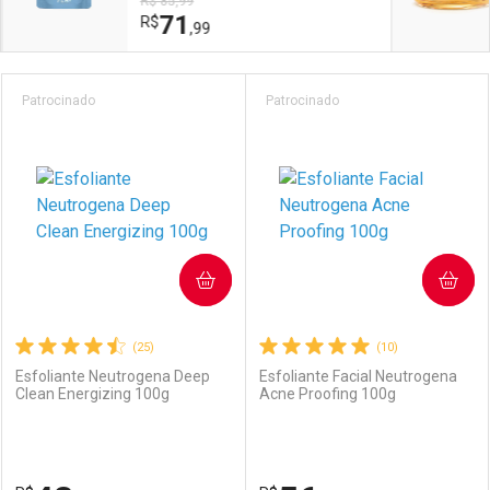
R$ 85,99
71
R$
,99
Prateleira
Patrocinado
Patrocinado
COMPRAR
COMPRAR
(25)
(10)
Esfoliante Neutrogena Deep
Esfoliante Facial Neutrogena
Clean Energizing 100g
Acne Proofing 100g