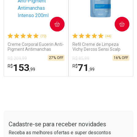
COMPRAR
COMPRAR
(72)
(44)
Creme Corporal Eucerin Anti-
Refil Creme de Limpeza
Pigment Antimanchas
Vichy Dercos Sensi Scalp
Intenso 200ml
200ml
27% OFF
16% OFF
R$ 209,99
R$ 85,99
Ver Desconto Convênio
Ver Desconto Convênio
153
71
R$
R$
,99
,99
FECHAR
FECHAR
FEC
FEC
Laboratório
Dermaclub
Por Menos
Por Menos
Tudo sobre a Drogarias Pacheco
Cadastre-se para receber novidades
Receba as melhores ofertas e super descontos