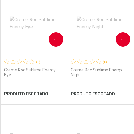
Laboratório
Por Menos
Laboratório
Por Menos
AVISE-ME
AVISE-ME
(0)
(0)
Creme Roc Sublime Energy
Creme Roc Sublime Energy
Eye
Night
Ver Desconto Convênio
Ver Desconto Convênio
PRODUTO ESGOTADO
PRODUTO ESGOTADO
FECHAR
FECHAR
FEC
FEC
Laboratório
Por Menos
Laboratório
Por Menos