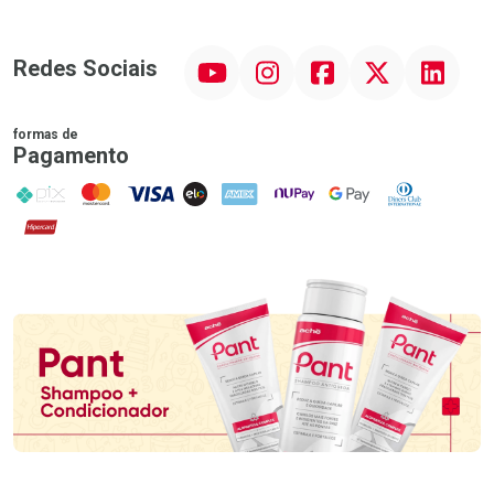
YouTube
Instagram
Facebook
Twitter
Linkedin
Redes Sociais
formas de
Pagamento
PIX
MasterCard
VISA
ELO
AMEX
NuPay
Google Pay
Diners Club
Hipercard
Promoção em Destaque