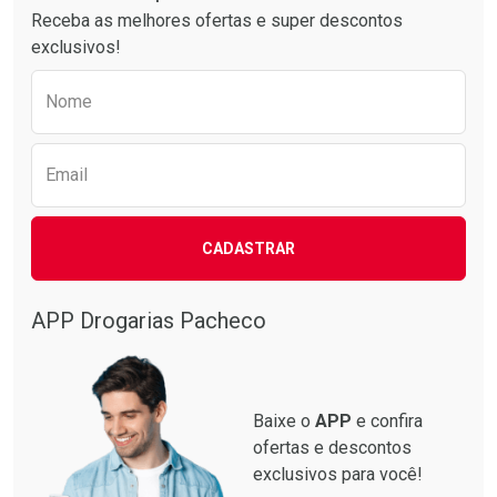
Receba as melhores ofertas e super descontos
exclusivos!
Preencha o formulário abaixo para receber 
Nome
Email
Ativar Desconto
Ativar Desconto
CADASTRAR
Comprar sem Desconto
Comprar sem Desconto
Comprar sem Desconto
Comprar sem Desconto
Por R$ 87,99/cada
Por R$ 137,94/cada
Por R$ 87,99/cada
Por R$ 137,94/cada
APP Drogarias Pacheco
Baixe o
APP
e confira
ofertas e descontos
exclusivos para você!