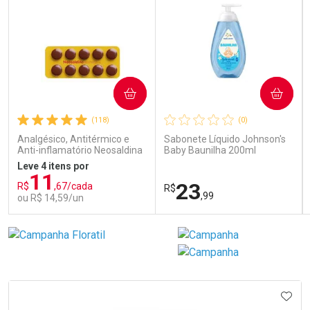
COMPRAR
COMPRAR
(118)
(0)
Analgésico, Antitérmico e
Sabonete Líquido Johnson's
Anti-inflamatório Neosaldina
Baby Baunilha 200ml
30mg + 300mg + 30mg 10
Leve 4 itens por
Drágeas
11
23
R$
,67/cada
R$
,99
ou R$ 14,59/un
FECHAR
FECHAR
FEC
FEC
Laboratório
Laboratório
Por Menos
Por Menos
IONAR AOS FAVORITOS
ADIC