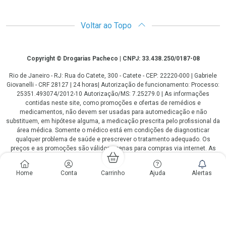
Voltar ao Topo
Copyright
Copyright © Drogarias Pacheco | CNPJ: 33.438.250/0187-08
Rio de Janeiro - RJ: Rua do Catete, 300 - Catete - CEP: 22220-000 | Gabriele
Giovanelli - CRF 28127 | 24 horas| Autorização de funcionamento: Processo:
25351.493074/2012-10 Autorização/MS: 7.25279.0 | As informações
contidas neste site, como promoções e ofertas de remédios e
medicamentos, não devem ser usadas para automedicação e não
substituem, em hipótese alguma, a medicação prescrita pelo profissional da
área médica. Somente o médico está em condições de diagnosticar
qualquer problema de saúde e prescrever o tratamento adequado. Os
preços e as promoções são válidos apenas para compras via internet. As
fotos contidas em nosso site são meramente ilustrativas. *Preços e
disponibilidade sujeitos a alterações no decorrer do dia. Antibióticos e
Home
Conta
Carrinho
Ajuda
Alertas
antimicrobianos vendas apenas em lojas físicas ou televendas. Portaria nº
344 - 01/02/1999 - Ministério da Saúde. Horário de funcionamento Central
de Vendas e Atendimento ao Cliente 4020 4404 ou 0800 282 10 10 de
domingo a domingo das 08h00 às 20h00.
LGPD Aceite os Cookies