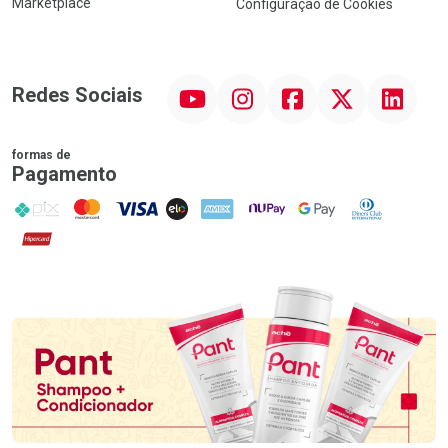
Marketplace
Configuração de Cookies
YouTube
Instagram
Facebook
Twitter
Linkedin
Redes Sociais
formas de
Pagamento
PIX
MasterCard
VISA
ELO
AMEX
NuPay
Google Pay
Diners Club
Hipercard
Promoção em Destaque