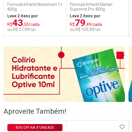
Fórmula Infantil Nestonutri 1+
Fórmula Infantil Nanlac
800g
Supreme Pro 800g
Leve 2 itens por
Leve 2 itens por
43
79
R$
,50/cada
R$
,49/cada
ou R$ 57,99/un
ou R$ 105,99/un
FECHAR
FECHAR
FEC
FEC
Laboratório
Laboratório
Por Menos
Por Menos
Ativar Desconto
Ativar Desconto
Aproveite Também!
Comprar sem Desconto
Comprar sem Desconto
Comprar sem Desconto
Comprar sem Desconto
ADIC
80% OFF NA 4°UNIDADE
Por R$ 57,99/cada
Por R$ 105,99/cada
Por R$ 57,99/cada
Por R$ 105,99/cada