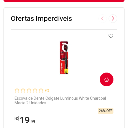
FECHAR
FECHAR
Laboratório
Por Menos
Ofertas Imperdíveis
Imagem Anter
Próxima
ADICIO
Ativar Desconto
COMPRAR
Comprar sem Desconto
Comprar sem Desconto
Por R$ 97,90/cada
Por R$ 97,90/cada
(0)
Escova de Dente Colgate Luminous White Charcoal
Macia 2 Unidades
26% OFF
19
R$
,99