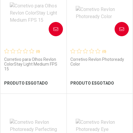
Laboratório
Por Menos
Laboratório
Por Menos
AVISE-ME
AVISE-ME
(0)
(0)
Corretivo para Olhos Revlon
Corretivo Revlon Photoready
ColorStay Light Medium FPS
Color
15
Ver Desconto Convênio
Ver Desconto Convênio
PRODUTO ESGOTADO
PRODUTO ESGOTADO
FECHAR
FECHAR
FEC
FEC
Laboratório
Por Menos
Laboratório
Por Menos