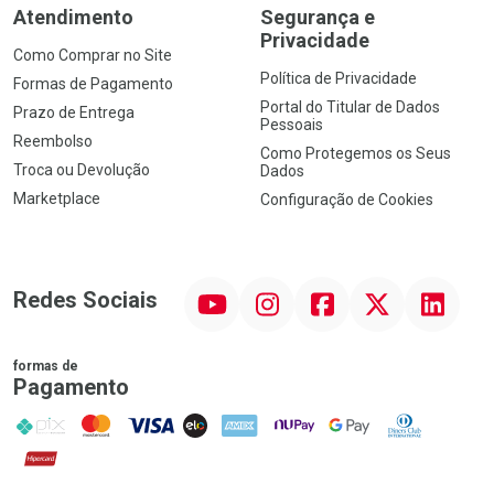
Atendimento
Segurança e
Privacidade
Como Comprar no Site
Política de Privacidade
Formas de Pagamento
Portal do Titular de Dados
Prazo de Entrega
Pessoais
Reembolso
Como Protegemos os Seus
Troca ou Devolução
Dados
Marketplace
Configuração de Cookies
YouTube
Instagram
Facebook
Twitter
Linkedin
Redes Sociais
formas de
Pagamento
PIX
MasterCard
VISA
ELO
AMEX
NuPay
Google Pay
Diners Club
Hipercard