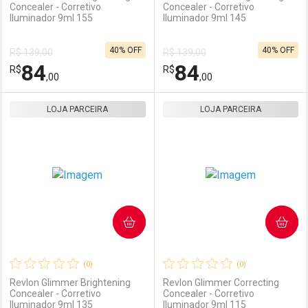
Concealer - Corretivo
Concealer - Corretivo
Iluminador 9ml 155
Iluminador 9ml 145
40% OFF
40% OFF
R$ 139,00
R$ 139,00
84
84
R$
R$
,00
,00
LOJA PARCEIRA
FECHAR
FECHAR
LOJA PARCEIRA
F
F
Laboratório
Por Menos
Laboratório
Por Menos
COMPRAR
COMPRAR
(0)
(0)
Revlon Glimmer Brightening
Revlon Glimmer Correcting
Concealer - Corretivo
Concealer - Corretivo
Iluminador 9ml 135
Iluminador 9ml 115