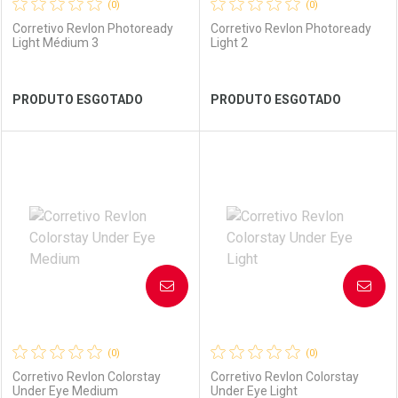
(0)
(0)
Corretivo Revlon Photoready
Corretivo Revlon Photoready
Light Médium 3
Light 2
Ver Desconto Convênio
Ver Desconto Convênio
PRODUTO ESGOTADO
PRODUTO ESGOTADO
FECHAR
FECHAR
FEC
FEC
Laboratório
Por Menos
Laboratório
Por Menos
AVISE-ME
AVISE-ME
(0)
(0)
Corretivo Revlon Colorstay
Corretivo Revlon Colorstay
Under Eye Medium
Under Eye Light