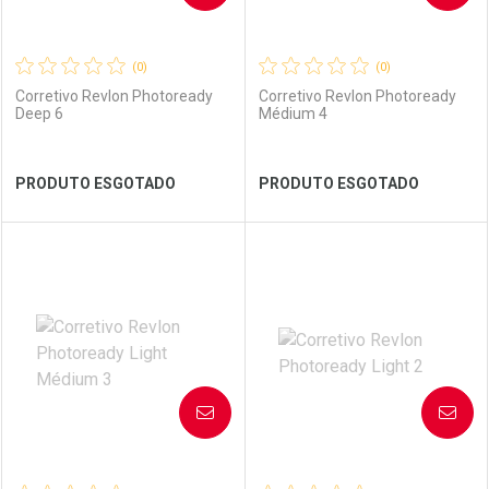
(0)
(0)
Corretivo Revlon Photoready
Corretivo Revlon Photoready
Deep 6
Médium 4
Ver Desconto Convênio
Ver Desconto Convênio
PRODUTO ESGOTADO
PRODUTO ESGOTADO
FECHAR
FECHAR
FEC
FEC
Laboratório
Por Menos
Laboratório
Por Menos
AVISE-ME
AVISE-ME