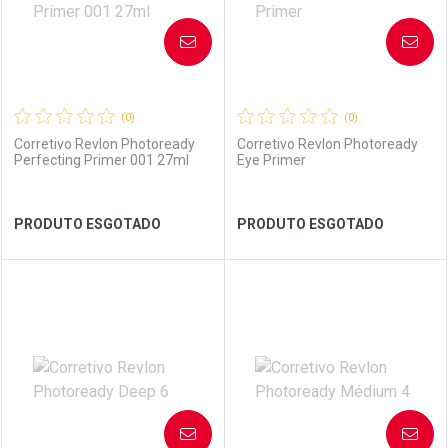
AVISE-ME
AVISE-ME
(0)
(0)
Corretivo Revlon Photoready
Corretivo Revlon Photoready
Perfecting Primer 001 27ml
Eye Primer
Ver Desconto Convênio
Ver Desconto Convênio
PRODUTO ESGOTADO
PRODUTO ESGOTADO
FECHAR
FECHAR
FEC
FEC
Laboratório
Por Menos
Laboratório
Por Menos
AVISE-ME
AVISE-ME