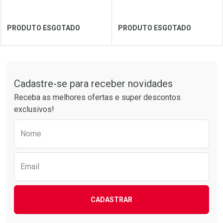
Ver Desconto Convênio
Ver Desconto Convênio
PRODUTO ESGOTADO
PRODUTO ESGOTADO
FECHAR
FECHAR
FEC
FEC
Tudo sobre a Drogarias Pacheco
Cadastre-se para receber novidades
Laboratório
Por Menos
Laboratório
Por Menos
Receba as melhores ofertas e super descontos
exclusivos!
Preencha o formulário abaixo para receber 
Nome
Email
CADASTRAR
Ver Desconto Convênio
Ver Desconto Convênio