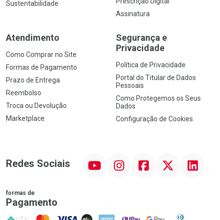
Prescrição Digital
Sustentabilidade
Assinatura
Atendimento
Segurança e
Privacidade
Como Comprar no Site
Política de Privacidade
Formas de Pagamento
Portal do Titular de Dados
Prazo de Entrega
Pessoais
Reembolso
Como Protegemos os Seus
Troca ou Devolução
Dados
Marketplace
Configuração de Cookies
YouTube
Instagram
Facebook
Twitter
Linkedin
Redes Sociais
formas de
Pagamento
PIX
MasterCard
VISA
ELO
AMEX
NuPay
Google Pay
Diners Club