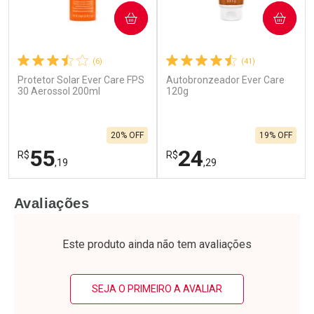
COMPRAR
COMPRAR
(6)
(41)
Protetor Solar Ever Care FPS
Autobronzeador Ever Care
30 Aerossol 200ml
120g
20% OFF
19% OFF
55
24
R$
R$
,19
,29
FECHAR
F
FECHAR
F
Avaliações
Laboratório
Laboratório
Por Menos
Por Menos
Este produto ainda não tem avaliações
SEJA O PRIMEIRO A AVALIAR