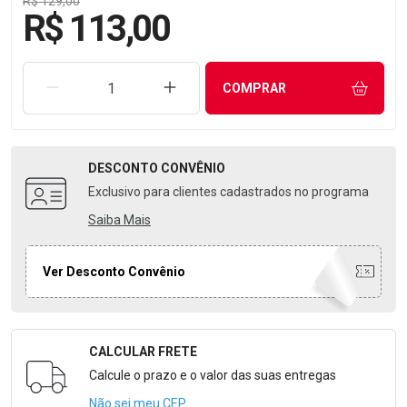
R$ 129,00
R$ 113,00
REMOVER UMA UNIDADE
AUMENTAR UMA UNIDADE
COMPRAR
DESCONTO
CONVÊNIO
Exclusivo para clientes cadastrados no programa
Saiba Mais
Ver Desconto Convênio
CALCULAR FRETE
Formulário para Calcular o Frete
Calcule o prazo e o valor das suas entregas
Não sei meu CEP