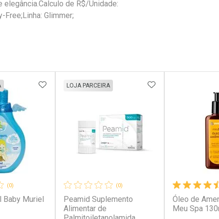
e elegância.Calculo de R$/Unidade:
-Free;Linha: Glimmer;
FAVORITOS
ADICIONAR AOS FAVORITOS
ADICIONAR AOS 
A
LOJA PARCEIRA
(0)
(0)
l Baby Muriel
Peamid Suplemento
Óleo de Amen
Alimentar de
Meu Spa 130
Palmitoiletanolamida