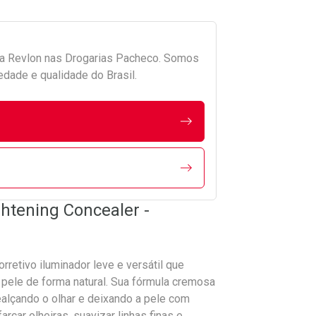
da
Revlon
nas Drogarias Pacheco. Somos
edade e qualidade do Brasil.
htening Concealer -
retivo iluminador leve e versátil que
 pele de forma natural. Sua fórmula cremosa
ealçando o olhar e deixando a pele com
rçar olheiras, suavizar linhas finas e