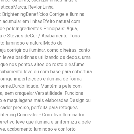
ísticasMarca: RevlonLinha:
 BrighteningBenefícios:Corrige e ilumina
 acumular em linhasEfeito natural com
e peleIngredientes Principais: Água,
ína e SteviosideCor / Acabamento: Tons
to luminoso e naturalModo de
a corrigir ou iluminar, como olheiras, canto
m leves batidinhas utilizando os dedos, uma
lique nos pontos altos do rosto e esfume
cabamento leve ou com base para cobertura
orrige imperfeições e ilumina de forma
niforme.Durabilidade: Mantém a pele com
a, sem craquelar.Versatilidade: Funciona
ário e maquiagens mais elaboradas.Design ou
cador preciso, perfeita para retoques
ghtening Concealer - Corretivo Iluminador
retivo leve que ilumina e uniformiza a pele
ave, acabamento luminoso e conforto