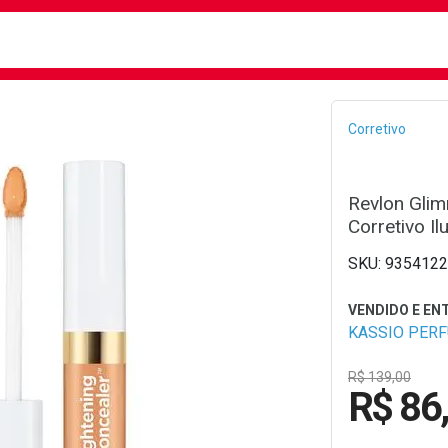
busca
isa?
Bread
Corretivo
Revlon Glim
Corretivo I
9354122
KASSIO PER
R$ 139,00
R$ 86