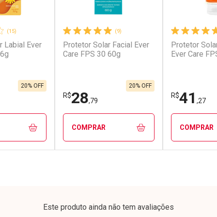
(15)
(9)
r Labial Ever
Protetor Solar Facial Ever
Protetor Sola
conto
Ativar Desconto
Ativar Desc
,6g
Care FPS 30 60g
Ever Care FP
em Desconto
Comprar sem Desconto
Comprar s
em Desconto
Comprar sem Desconto
Comprar s
3/cada
Por R$ 123,20/cada
Por R$ 19,4
3/cada
Por R$ 123,20/cada
Por R$ 19,4
20% OFF
20% OFF
28
41
R$
R$
,79
,27
COMPRAR
COMPRAR
FECHAR
FECHAR
FECHAR
FECHAR
rio
Laboratório
Laborató
os
Por Menos
Por Men
Este produto ainda não tem avaliações