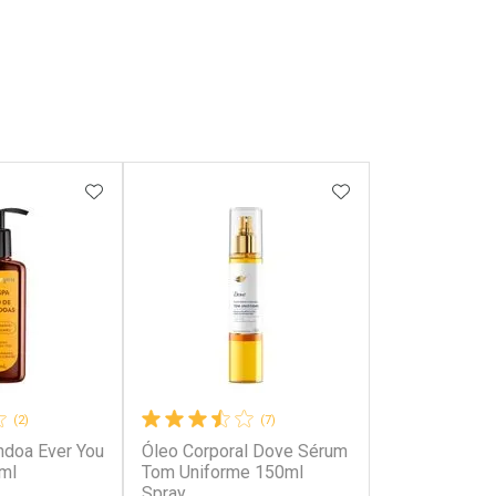
FAVORITOS
ADICIONAR AOS FAVORITOS
ADICIONAR AOS 
(2)
(7)
doa Ever You
Óleo Corporal Dove Sérum
ml
Tom Uniforme 150ml
Spray