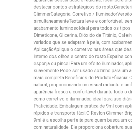
destacar pontos estratégicos do rosto.Caracter
GlimmerCategoria: Corretivo / IluminadorVersão:
simultaneamenteTextura leve e confortável, sem
acabamento luminosoIdeal para todos os tipos d
Dimeticone, Glicerina, Dióxido de Titânio, Cafe
variados que se adaptam à pele, com acabamen
AplicaçãoAplique o corretivo nas áreas que desej
interno dos olhos e centro do rosto.Espalhe co
esponja ou pincel.Para um efeito iluminador, ap
suavemente.Pode ser usado sozinho para um a
mais completa.Benefícios do ProdutoEficácia: C
natural, proporcionando um visual radiante e u
aparência fresca e confortável durante todo o di
como corretivo e iluminador, ideal para uso di
Praticidade: Embalagem prática de 9ml com apli
rápidos e transporte fácil.O Revlon Glimmer Bri
9ml é a escolha perfeita para quem busca um cor
com naturalidade. Ele proporciona cobertura su