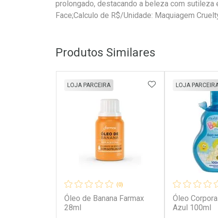
prolongado, destacando a beleza com sutileza 
Face;Calculo de R$/Unidade: Maquiagem Cruelty
Produtos Similares
ADICIONAR AOS 
LOJA PARCEIRA
LOJA PARCEIR
(0)
Óleo de Banana Farmax
Óleo Corpora
28ml
Azul 100ml