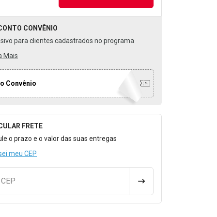
CONTO
CONVÊNIO
usivo para clientes cadastrados no programa
a Mais
o Convênio
CULAR FRETE
o para Calcular o Frete
ule o prazo e o valor das suas entregas
sei meu CEP
u CEP
CALCULAR FRETE