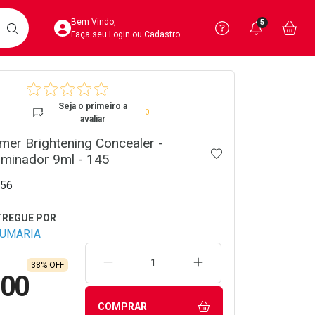
Acesse sua Conta
Precisa de 
Notific
Aces
Bem Vindo,
5
Você po
notifica
Vo
it
BUSCAR
Ver Recursos 
Faça seu Login ou Cadastro
crumb
Atendimento ao 
Seja o primeiro a
0
avaliar
Central de Ajud
mer Brightening Concealer -
ADICIONAR AOS 
Televendas
luminador 9ml - 145
4020-4404
56
FUMARIA
REMOVER UMA UNIDADE
AUMENTAR UMA UNIDA
38% OFF
,00
COMPRAR