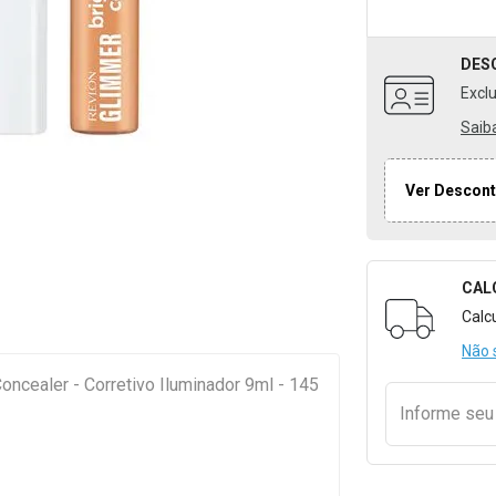
DES
Excl
Saib
Ver Descont
CAL
Formulári
Calc
Não 
oncealer - Corretivo Iluminador 9ml - 145
Informe se