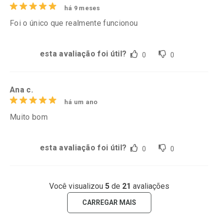
há 9 meses
Foi o único que realmente funcionou
esta avaliação foi útil?
0
0
Ana c.
há um ano
Muito bom
esta avaliação foi útil?
0
0
Você visualizou
5
de
21
avaliações
CARREGAR MAIS