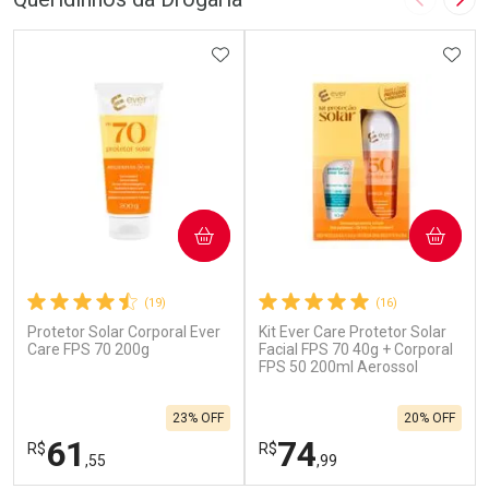
Imagem A
Pró
ADICIONAR AOS FAVORITOS
ADIC
COMPRAR
COMPRAR
(19)
(16)
Protetor Solar Corporal Ever
Kit Ever Care Protetor Solar
Care FPS 70 200g
Facial FPS 70 40g + Corporal
FPS 50 200ml Aerossol
23% OFF
20% OFF
61
74
R$
R$
,55
,99