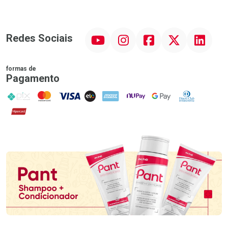
YouTube
Instagram
Facebook
Twitter
Linkedin
Redes Sociais
formas de
Pagamento
PIX
MasterCard
VISA
ELO
AMEX
NuPay
Google Pay
Diners Club
Hipercard
Promoção em Destaque