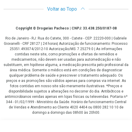
Voltar ao Topo
Copyright
Copyright © Drogarias Pacheco | CNPJ: 33.438.250/0187-08
Rio de Janeiro - RJ: Rua do Catete, 300 - Catete - CEP: 22220-000 | Gabriele
Giovanelli - CRF 28127 | 24 horas| Autorização de funcionamento: Processo:
25351.493074/2012-10 Autorização/MS: 7.25279.0 | As informações
contidas neste site, como promoções e ofertas de remédios e
medicamentos, não devem ser usadas para automedicação e não
substituem, em hipótese alguma, a medicação prescrita pelo profissional da
área médica. Somente o médico está em condições de diagnosticar
qualquer problema de saúde e prescrever o tratamento adequado. Os
preços e as promoções são válidos apenas para compras via internet. As
fotos contidas em nosso site são meramente ilustrativas. *Preços e
disponibilidade sujeitos a alterações no decorrer do dia. Antibióticos e
antimicrobianos vendas apenas em lojas físicas ou televendas. Portaria nº
344 - 01/02/1999 - Ministério da Saúde. Horário de funcionamento Central
de Vendas e Atendimento ao Cliente 4020 4404 ou 0800 282 10 10 de
domingo a domingo das 08h00 às 20h00.
LGPD Aceite os Cookies