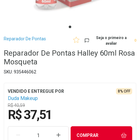
Breadcrumb
Seja o primeiro a
Reparador De Pontas
0
avaliar
Reparador De Pontas Halley 60ml Rosa
Mosqueta
935446062
8% OFF
Duda Makeup
R$ 40,59
R$ 37,51
REMOVER UMA UNIDADE
AUMENTAR UMA UNIDADE
COMPRAR