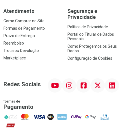
Atendimento
Segurança e
Privacidade
Como Comprar no Site
Política de Privacidade
Formas de Pagamento
Portal do Titular de Dados
Prazo de Entrega
Pessoais
Reembolso
Como Protegemos os Seus
Troca ou Devolução
Dados
Marketplace
Configuração de Cookies
YouTube
Instagram
Facebook
Twitter
Linkedin
Redes Sociais
formas de
Pagamento
PIX
MasterCard
VISA
ELO
AMEX
NuPay
Google Pay
Diners Club
Hipercard