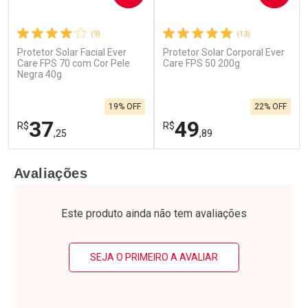
(9)
(13)
Protetor Solar Facial Ever
Protetor Solar Corporal Ever
Care FPS 70 com Cor Pele
Care FPS 50 200g
Negra 40g
19% OFF
22% OFF
37
49
R$
R$
,25
,89
FECHAR
F
FECHAR
F
Avaliações
Laboratório
Laboratório
Por Menos
Por Menos
Este produto ainda não tem avaliações
SEJA O PRIMEIRO A AVALIAR