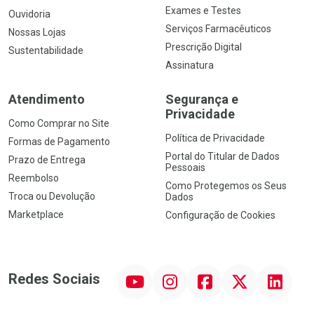
Exames e Testes
Ouvidoria
Serviços Farmacêuticos
Nossas Lojas
Prescrição Digital
Sustentabilidade
Assinatura
Atendimento
Segurança e
Privacidade
Como Comprar no Site
Política de Privacidade
Formas de Pagamento
Portal do Titular de Dados
Prazo de Entrega
Pessoais
Reembolso
Como Protegemos os Seus
Troca ou Devolução
Dados
Marketplace
Configuração de Cookies
YouTube
Instagram
Facebook
Twitter
Linkedin
Redes Sociais