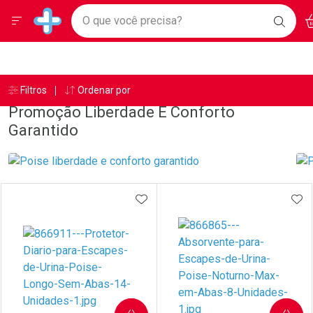
Drogarias Pacheco
Menu
Ac
Ir direto para a home
O que você precisa?
BAIXE
Baixe nosso APP e aproveite Ofertas Exclusivas!
BUSC
O AP
Navegue pela página
Ir direto para o conteúdo
Faça a sua busca
Ir direto para a busca
Ir direto para a conta
Ir direto para a ajuda
Âncoras
Breadcrumb
Filtros
Ordenar por
Drogarias Pacheco
Ir direto para a notificações
Promoção Liberdade E Conforto
Ir direto para o carrinho
Garantido
Ir direto para o menu
Linkagens Internas em Destaque
Promoções em Destaque
Prateleira
ADICIONAR AOS FAVORITOS
ADI