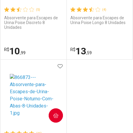
(5)
(4)
Absorvente para Escapes de
Absorvente para Escapes de
Urina Poise Discreto 8
Urina Poise Longo 8 Unidades
Unidades
Ativar Desconto
Ativar Desconto
Comprar sem Desconto
Comprar sem Desconto
10
13
R$
Comprar sem Desconto
R$
Comprar sem Desconto
Por R$ 11,99/cada
Por R$ 37,59/cada
,99
,59
Por R$ 11,99/cada
Por R$ 37,59/cada
ADICIONAR AOS FAVORITOS
FECHAR
FECHAR
F
F
Laboratório
Por Menos
Laboratório
Por Menos
COMPRAR