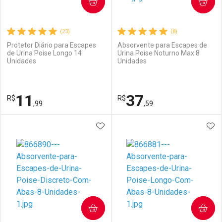
COMPRAR
COMPRAR
(23)
(8)
Protetor Diário para Escapes
Absorvente para Escapes de
de Urina Poise Longo 14
Urina Poise Noturno Max 8
Unidades
Unidades
11
37
R$
R$
,99
,59
ADICIONAR AOS FAVORITOS
ADI
FECHAR
FECHAR
F
F
Laboratório
Por Menos
Laboratório
Por Menos
COMPRAR
COMPRAR