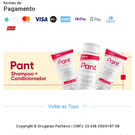
formas de
Pagamento
PIX
MasterCard
VISA
ELO
AMEX
NuPay
Google Pay
Diners Club
Hipercard
Promoção em Destaque
Voltar ao Topo
Copyright
Copyright © Drogarias Pacheco | CNPJ: 33.438.250/0187-08