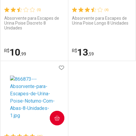
(5)
(4)
Absorvente para Escapes de
Absorvente para Escapes de
Urina Poise Discreto 8
Urina Poise Longo 8 Unidades
Unidades
Ativar Desconto
Ativar Desconto
Comprar sem Desconto
Comprar sem Desconto
10
13
R$
Comprar sem Desconto
R$
Comprar sem Desconto
Por R$ 11,99/cada
Por R$ 37,59/cada
,99
,59
Por R$ 11,99/cada
Por R$ 37,59/cada
ADICIONAR AOS FAVORITOS
FECHAR
FECHAR
F
F
Laboratório
Por Menos
Laboratório
Por Menos
COMPRAR