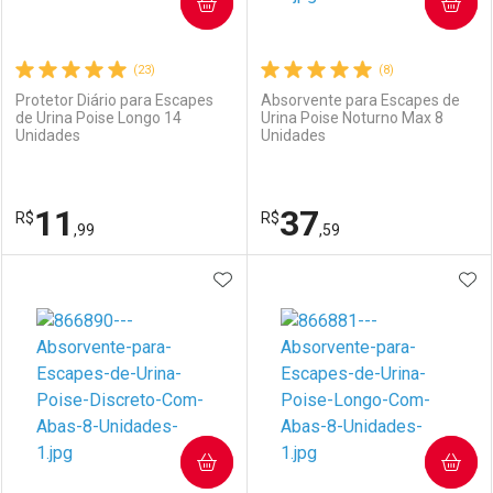
COMPRAR
COMPRAR
(23)
(8)
Protetor Diário para Escapes
Absorvente para Escapes de
de Urina Poise Longo 14
Urina Poise Noturno Max 8
Unidades
Unidades
11
37
R$
R$
,99
,59
ADICIONAR AOS FAVORITOS
ADI
FECHAR
FECHAR
F
F
Laboratório
Por Menos
Laboratório
Por Menos
COMPRAR
COMPRAR