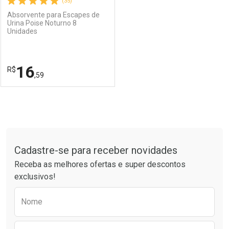
(35)
Absorvente para Escapes de
Urina Poise Noturno 8
Unidades
Ativar Desconto
Ativar Desconto
Comprar sem Desconto
Comprar sem Desconto
16
R$
Comprar sem Desconto
Comprar sem Desconto
Por R$ 10,99/cada
Por R$ 13,59/cada
,59
Por R$ 10,99/cada
Por R$ 13,59/cada
FECHAR
FECHAR
Laboratório
Por Menos
Tudo sobre a Drogarias Pacheco
Cadastre-se para receber novidades
Receba as melhores ofertas e super descontos
exclusivos!
Preencha o formulário abaixo para receber 
Nome