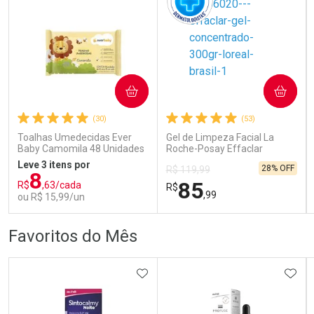
COMPRAR
COMPRAR
Ativar Desconto
Ativar Desconto
(30)
(53)
Comprar sem Desconto
Comprar sem Desconto
Comprar sem Desconto
Comprar sem Desconto
Toalhas Umedecidas Ever
Gel de Limpeza Facial La
Por R$ 145,49/cada
Por R$ 166,99/cada
Por R$ 145,49/cada
Por R$ 166,99/cada
Baby Camomila 48 Unidades
Roche-Posay Effaclar
Concentrado 300g
Leve 3 itens por
28% OFF
R$ 119,99
8
85
R$
,63/cada
R$
,99
ou R$ 15,99/un
FECHAR
FECHAR
FEC
FEC
Favoritos do Mês
Laboratório
Dermaclub
Por Menos
Por Menos
ADICIONAR AOS FAVORITOS
ADIC