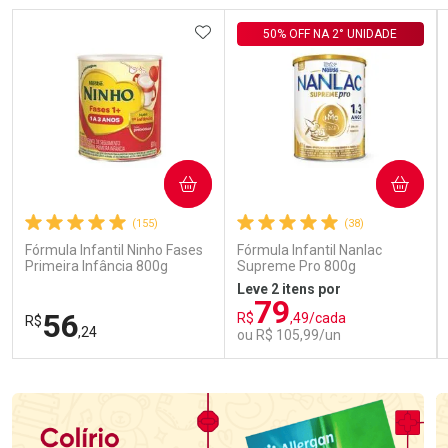
ADICIONAR AOS FAVORITOS
50% OFF NA 2° UNIDADE
COMPRAR
COMPRAR
(155)
(38)
Fórmula Infantil Ninho Fases
Fórmula Infantil Nanlac
Primeira Infância 800g
Supreme Pro 800g
Leve 2 itens por
79
56
R$
,49/cada
R$
,24
ou R$ 105,99/un
FECHAR
FECHAR
FEC
FEC
Laboratório
Laboratório
Por Menos
Por Menos