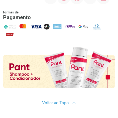
formas de
Pagamento
PIX
MasterCard
VISA
ELO
AMEX
NuPay
Google Pay
Diners Club
Hipercard
Promoção em Destaque
Voltar ao Topo