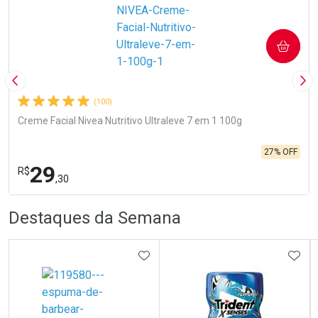
COMPRAR
Imagem Anterior
Pró
(100)
Creme Facial Nivea Nutritivo Ultraleve 7 em 1 100g
27% OFF
29
R$
,30
R
R
FECHA
FECHA
Destaques da Semana
Laboratório
Por Menos
ADICIONAR AOS FAVORITOS
ADIC