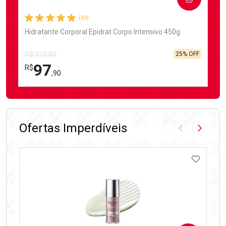
(43)
Hidratante Corporal Epidrat Corpo Intensivo 450g
25% OFF
R$ 129,90
97
R$
,90
FECHAR
FECHAR
Laboratório
Por Menos
Ofertas Imperdíveis
Imagem Anter
Próxima
ADICIO
Ativar Desconto