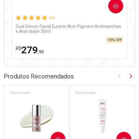
COMPRAR
Comprar sem Desconto
Comprar sem Desconto
Por R$ 97,90/cada
Por R$ 97,90/cada
(60)
Dual Sérum Facial Eucerin Anti-Pigment Antimanchas
e Anti-idade 30ml
18% OFF
279
R$
,90
FECHAR
FECHAR
Laboratório
Por Menos
Produtos Recomendados
Imagem A
Pró
Patrocinado
Patrocinado
Ativar Desconto