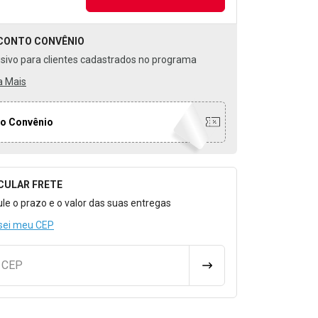
CONTO
CONVÊNIO
usivo para clientes cadastrados no programa
a Mais
o Convênio
CULAR FRETE
o para Calcular o Frete
ule o prazo e o valor das suas entregas
sei meu CEP
u CEP
CALCULAR FRETE