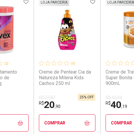
FAVORITOS
ADICIONAR AOS FAVORITOS
ADICIONAR AOS 
LOJA PARCEIRA
LOJA PARCEIRA
(2)
(0)
atamento
Creme de Pentear Cia da
Creme de Tra
o de
Natureza Milena Kids
Super Bonita
g
Cachos 250 ml
900mL
25% OFF
R$ 27,87
R$ 43,49
20
40
R$
R$
,90
,19
COMPRAR
COMPRAR