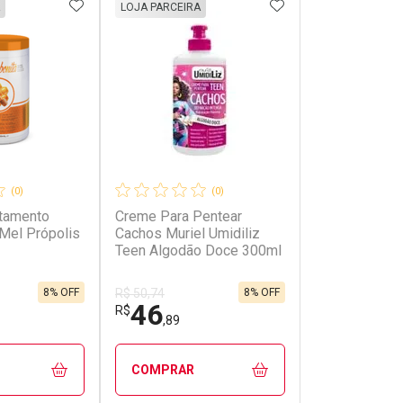
FAVORITOS
ADICIONAR AOS FAVORITOS
ADICIONAR AOS 
LOJA PARCEIRA
(0)
(0)
tamento
Creme Para Pentear
 Mel Própolis
Cachos Muriel Umidiliz
Teen Algodão Doce 300ml
8% OFF
8% OFF
R$ 50,74
46
R$
,89
COMPRAR