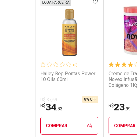
ADICIONAR AOS 
LOJA PARCEIRA
(0)
Halley Rep Pontas Power
Creme de Tr
10 Oils 60ml
Novex Infusã
Colágeno 1K
8% OFF
R$ 37,69
34
23
R$
R$
,83
,99
COMPRAR
COMPRAR