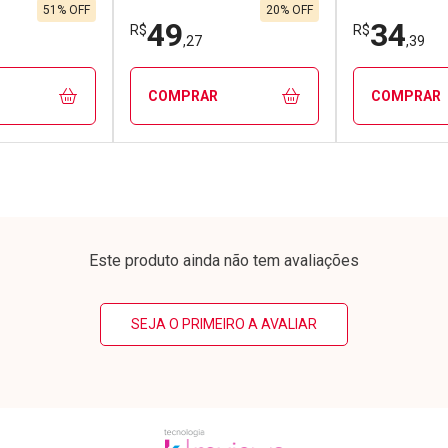
9/cada
Por R$ 20,90/cada
Por R$ 40,1
9/cada
Por R$ 20,90/cada
Por R$ 40,1
51% OFF
20% OFF
49
34
R$
R$
,27
,39
COMPRAR
COMPRAR
FECHAR
FECHAR
FECHAR
FECHAR
rio
Laboratório
Laborató
os
Por Menos
Por Men
Este produto ainda não tem avaliações
SEJA O PRIMEIRO A AVALIAR