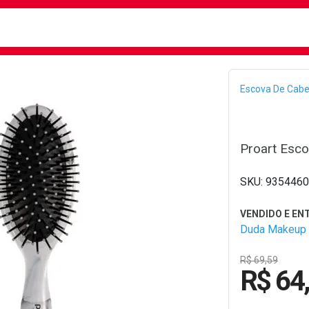
busca
isa?
Bread
Escova De Cabe
Proart Esc
9354460
Duda Makeup
R$ 69,59
R$ 64