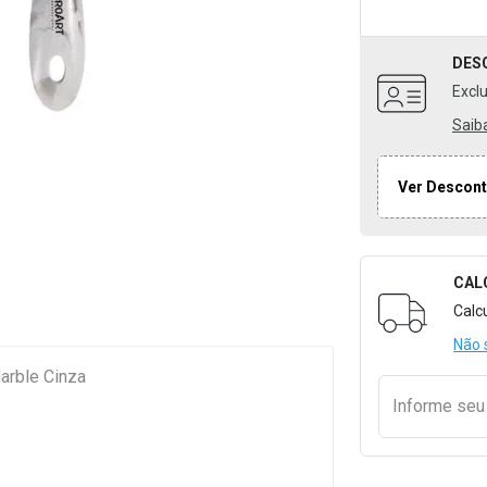
DES
Excl
Saib
Ver Descont
CAL
Formulári
Calc
Não 
arble Cinza
Informe se