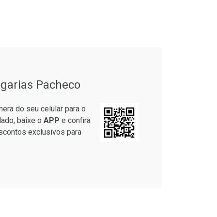
onto
Ativar Desconto
em Desconto
Comprar sem Desconto
em Desconto
Comprar sem Desconto
9/cada
Por R$ 25,27/cada
9/cada
Por R$ 25,27/cada
garias Pacheco
era do seu celular para o
lado, baixe o
APP
e confira
scontos exclusivos para