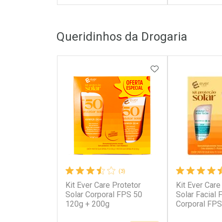
FECHAR
FECHAR
Queridinhos da Drogaria
Laboratório
Laborató
Por Menos
Por Men
ADICIONAR AOS 
(3)
Kit Ever Care Protetor
Kit Ever Care
Ativar Desconto
Ativar Des
Solar Corporal FPS 50
Solar Facial
120g + 200g
Corporal FPS
Comprar sem Desconto
Comprar s
Comprar sem Desconto
Comprar s