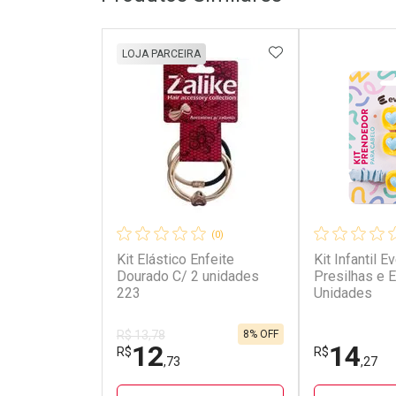
ADICIONAR AOS 
LOJA PARCEIRA
(0)
Kit Elástico Enfeite
Kit Infantil E
Dourado C/ 2 unidades
Presilhas e E
223
Unidades
8% OFF
R$ 13,78
12
14
R$
R$
,73
,27