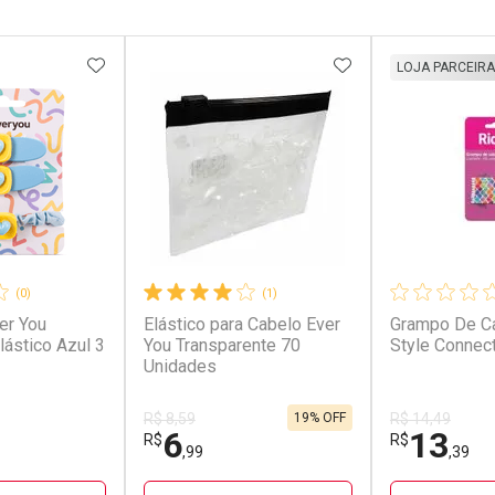
FAVORITOS
ADICIONAR AOS FAVORITOS
ADICIONAR AOS 
LOJA PARCEIRA
(0)
(1)
ver You
Elástico para Cabelo Ever
Grampo De Ca
lástico Azul 3
You Transparente 70
Style Connec
Unidades
19% OFF
R$ 8,59
R$ 14,49
6
13
R$
R$
,99
,39