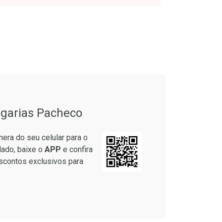
onto
Ativar Desconto
em Desconto
Comprar sem Desconto
em Desconto
Comprar sem Desconto
4/cada
Por R$ 38,87/cada
4/cada
Por R$ 38,87/cada
garias Pacheco
era do seu celular para o
lado, baixe o
APP
e confira
scontos exclusivos para