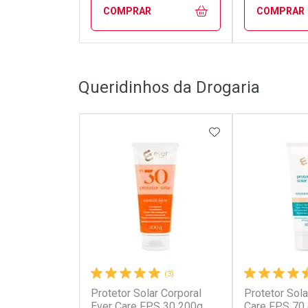
COMPRAR
COMPRAR
FECHAR
FECHAR
Queridinhos da Drogaria
Laboratório
Laborató
Por Menos
Por Men
ADICIONAR AOS 
(3)
Protetor Solar Corporal
Protetor Sola
Ativar Desconto
Ativar Des
Ever Care FPS 30 200g
Care FPS 70