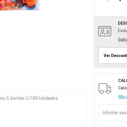
DES
Excl
Saib
Ver Descont
CAL
Formulári
Calc
Não 
one G Sortido C/100 Unidades
Informe se