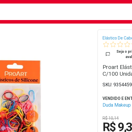
busca
isa?
Bread
Elástico De Cab
Seja o pr
aval
Proart Elás
C/100 Unid
9354459
Duda Makeup
R$ 10,14
R$ 9,