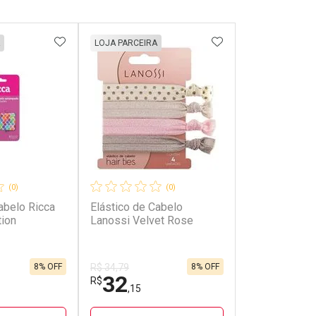
FAVORITOS
ADICIONAR AOS FAVORITOS
ADICIONAR AOS 
LOJA PARCEIRA
(0)
(0)
belo Ricca
Elástico de Cabelo
tion
Lanossi Velvet Rose
8% OFF
8% OFF
R$ 34,79
32
R$
,15