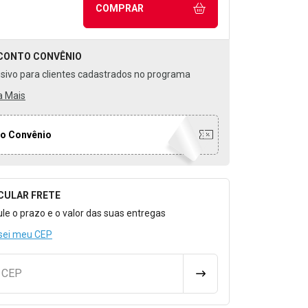
COMPRAR
CONTO
CONVÊNIO
usivo para clientes cadastrados no programa
a Mais
o Convênio
CULAR FRETE
o para Calcular o Frete
ule o prazo e o valor das suas entregas
sei meu CEP
u CEP
CALCULAR FRETE