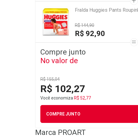
Fralda Huggies Pants Roupi
R$ 144,90
R$ 92,90
Compre junto
No valor de
R$ 155,04
R$ 102,27
Você economiza
R$ 52,77
COMPRE JUNTO
Marca
PROART