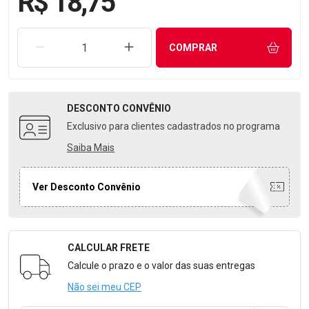
R$ 18,75
REMOVER UMA UNIDADE
AUMENTAR UMA UNIDADE
COMPRAR
DESCONTO
CONVÊNIO
Exclusivo para clientes cadastrados no programa
Saiba Mais
Ver Desconto Convênio
CALCULAR FRETE
Formulário para Calcular o Frete
Calcule o prazo e o valor das suas entregas
Não sei meu CEP