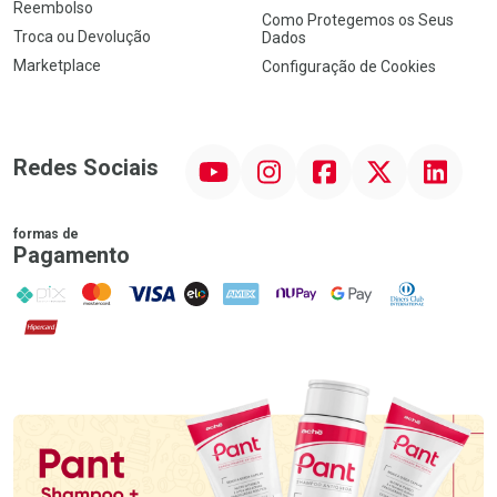
Reembolso
Como Protegemos os Seus
Troca ou Devolução
Dados
Marketplace
Configuração de Cookies
YouTube
Instagram
Facebook
Twitter
Linkedin
Redes Sociais
formas de
Pagamento
PIX
MasterCard
VISA
ELO
AMEX
NuPay
Google Pay
Diners Club
Hipercard
Promoção em Destaque