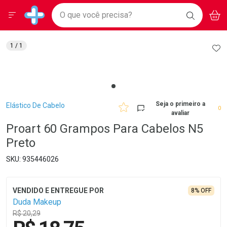
Drogarias Pacheco
Menu
Aces
Ir direto para a home
O que você precisa?
BAIXE
V
i
Baixe nosso APP e aproveite Ofertas Exclusivas!
BUSCAR
O APP
Navegue pela página
Ir direto para o conteúdo
Faça a sua busca
Ir direto para a busca
Ir direto para a conta
AD
1
/ 1
Ir direto para a ajuda
Ir direto para a notificações
Ir direto para o carrinho
Ir direto para o menu
Breadcrumb
Seja o primeiro a
Elástico De Cabelo
0
avaliar
Proart 60 Grampos Para Cabelos N5
Preto
935446026
8% OFF
Duda Makeup
R$ 20,29