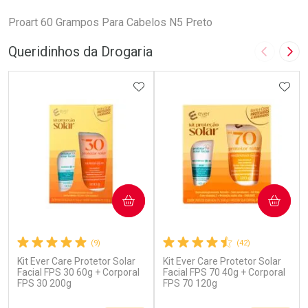
Proart 60 Grampos Para Cabelos N5 Preto
Queridinhos da Drogaria
Imagem A
Pró
ADICIONAR AOS FAVORITOS
ADIC
COMPRAR
COMPRAR
(9)
(42)
Kit Ever Care Protetor Solar
Kit Ever Care Protetor Solar
Facial FPS 30 60g + Corporal
Facial FPS 70 40g + Corporal
FPS 30 200g
FPS 70 120g