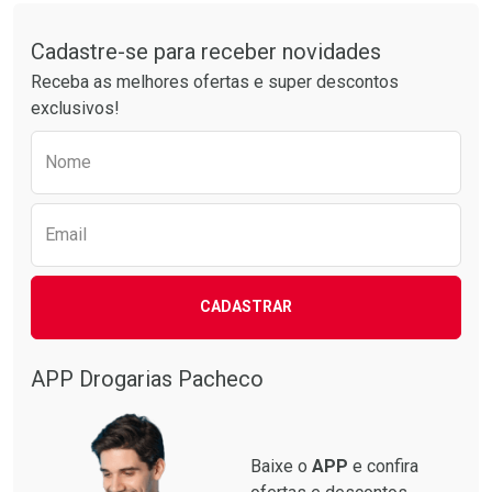
Tudo sobre a Drogarias Pacheco
Por R$ 30,61/cada
Por R$ 38,87/cada
Comprar sem Desconto
Comprar sem Desconto
Por R$ 30,61/cada
Por R$ 38,87/cada
Cadastre-se para receber novidades
Receba as melhores ofertas e super descontos
exclusivos!
Preencha o formulário abaixo para receber 
Nome
Email
CADASTRAR
APP Drogarias Pacheco
Baixe o
APP
e confira