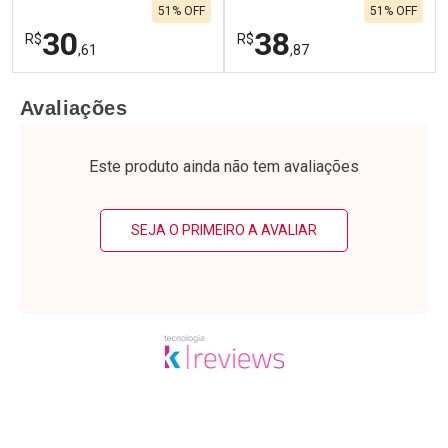
51% OFF
51% OFF
30
38
R$
R$
,61
,87
FECHAR
F
FECHAR
F
Avaliações
Laboratório
Laboratório
Por Menos
Por Menos
Este produto ainda não tem avaliações
SEJA O PRIMEIRO A AVALIAR
Ativar Desconto
Ativar Desconto
Comprar sem Desconto
Comprar sem Desconto