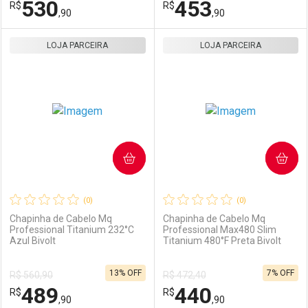
530
453
R$
Comprar sem Desconto
R$
Comprar sem Desconto
Por R$ 450,00/cada
Por R$ 543,00/cada
,90
,90
Por R$ 450,00/cada
Por R$ 543,00/cada
LOJA PARCEIRA
FECHAR
FECHAR
LOJA PARCEIRA
F
F
Laboratório
Por Menos
Laboratório
Por Menos
COMPRAR
COMPRAR
(0)
(0)
Chapinha de Cabelo Mq
Chapinha de Cabelo Mq
Professional Titanium 232°C
Professional Max480 Slim
Azul Bivolt
Titanium 480°F Preta Bivolt
Ativar Desconto
Ativar Desconto
13% OFF
7% OFF
R$ 560,90
R$ 472,40
Comprar sem Desconto
Comprar sem Desconto
489
440
R$
Comprar sem Desconto
R$
Comprar sem Desconto
Por R$ 530,90/cada
Por R$ 453,90/cada
,90
,90
Por R$ 530,90/cada
Por R$ 453,90/cada