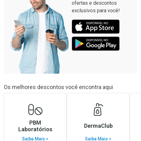
ofertas e descontos
exclusivos para você!
Os melhores descontos você encontra aqui
PBM
DermaClub
Laboratórios
Saiba Mais >
Saiba Mais >