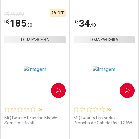
Ativar Desconto
Ativar Desconto
Carregamento USB
7% OFF
R$ 199,90
Comprar sem Desconto
Comprar sem Desconto
185
34
R$
Comprar sem Desconto
R$
Comprar sem Desconto
Por R$ 187,00/cada
Por R$ 283,00/cada
,90
,90
Por R$ 187,00/cada
Por R$ 283,00/cada
LOJA PARCEIRA
FECHAR
FECHAR
LOJA PARCEIRA
F
F
Laboratório
Por Menos
Laboratório
Por Menos
COMPRAR
COMPRAR
(0)
(0)
MQ Beauty Prancha My Wy
MQ Beauty Lissondas -
Sem Fio - Bivolt
Prancha de Cabelo Bivolt 36W
Ativar Desconto
Ativar Desconto