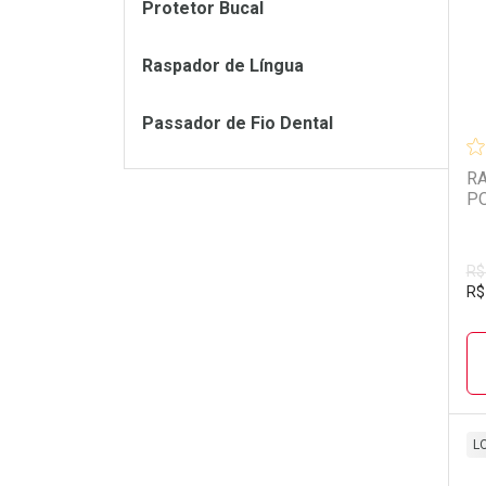
Protetor Bucal
Raspador de Língua
Passador de Fio Dental
RA
P
R$
R$
L