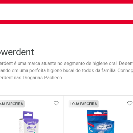
busca
isa?
werdent
rdent é uma marca atuante no segmento de higiene oral. Desenv
liando em uma perfeita higiene bucal de todos da família. Conhe
rdent nas Drogarias Pacheco.
ateleira
ADICIONAR AOS FAVORITOS
A
OJA PARCEIRA
LOJA PARCEIRA