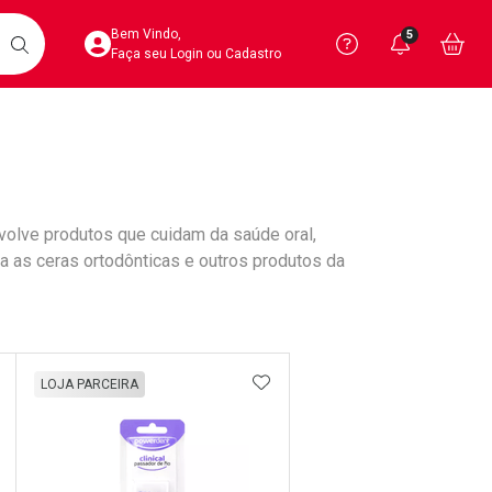
Acesse sua Conta
Precisa de 
Notific
Aces
Bem Vindo,
5
Você po
notifica
Vo
it
BUSCAR
Ver Recursos 
Faça seu Login ou Cadastro
Atendimento ao 
Central de Ajud
olve produtos que cuidam da saúde oral,
Televendas
ça as ceras ortodônticas e outros produtos da
4020-4404
DICIONAR AOS FAVORITOS
ADICIONAR AOS FAVORIT
LOJA PARCEIRA