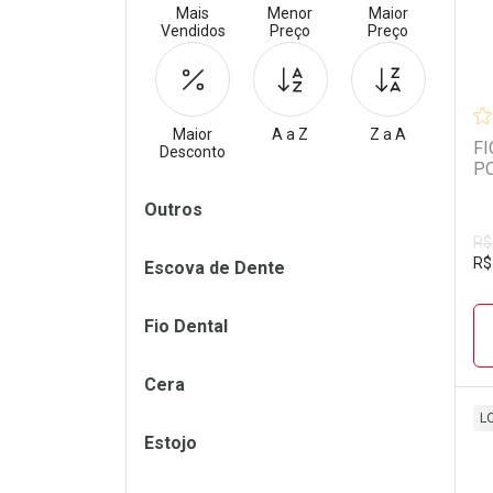
Mais
Menor
Maior
Vendidos
Preço
Preço
Maior
A a Z
Z a A
FI
Desconto
P
Filtros
Outros
R$
R$
Escova de Dente
Fio Dental
Cera
L
Estojo
L
P