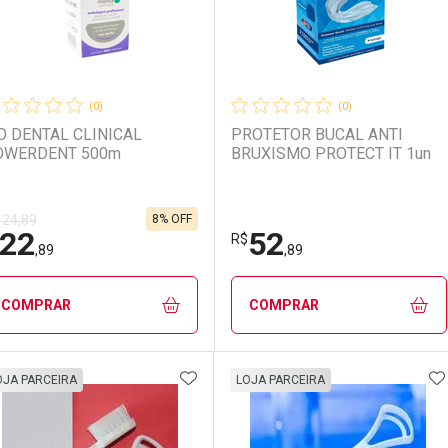
(0)
(0)
O DENTAL CLINICAL
PROTETOR BUCAL ANTI
OWERDENT 500m
BRUXISMO PROTECT IT 1un
8% OFF
 24,89
22
52
R$
,89
,89
COMPRAR
COMPRAR
ADICIONAR AOS FAVORITOS
A
FECHAR
FECHAR
F
F
OJA PARCEIRA
LOJA PARCEIRA
aboratório
or Menos
Laboratório
Por Menos