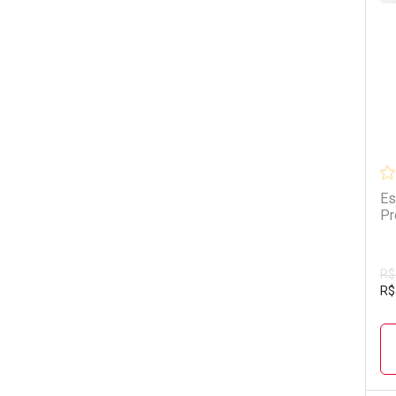
L
P
Es
Pr
R$
R$