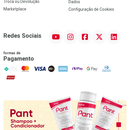
Troca ou Devolução
Dados
Marketplace
Configuração de Cookies
YouTube
Instagram
Facebook
Twitter
Linkedin
Redes Sociais
formas de
Pagamento
PIX
MasterCard
VISA
ELO
AMEX
NuPay
Google Pay
Diners Club
Hipercard
Promoção em Destaque