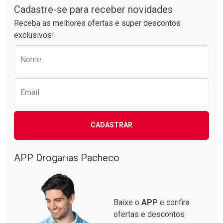
Por R$ 38,87/cada
Por R$ 49,89/cada
Cadastre-se para receber novidades
Receba as melhores ofertas e super descontos
exclusivos!
Preencha o formulário abaixo para receber 
Nome
Email
CADASTRAR
APP Drogarias Pacheco
Baixe o
APP
e confira
ofertas e descontos