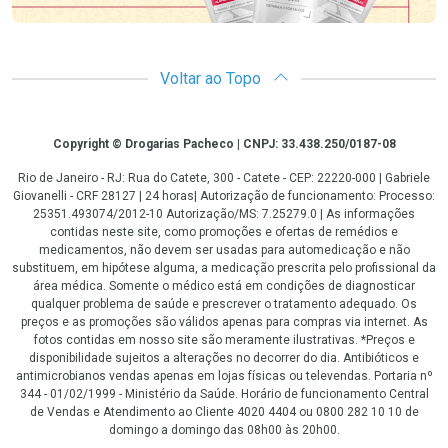
Voltar ao Topo
Copyright
Copyright © Drogarias Pacheco | CNPJ: 33.438.250/0187-08
Rio de Janeiro - RJ: Rua do Catete, 300 - Catete - CEP: 22220-000 | Gabriele
Giovanelli - CRF 28127 | 24 horas| Autorização de funcionamento: Processo:
25351.493074/2012-10 Autorização/MS: 7.25279.0 | As informações
contidas neste site, como promoções e ofertas de remédios e
medicamentos, não devem ser usadas para automedicação e não
substituem, em hipótese alguma, a medicação prescrita pelo profissional da
área médica. Somente o médico está em condições de diagnosticar
qualquer problema de saúde e prescrever o tratamento adequado. Os
preços e as promoções são válidos apenas para compras via internet. As
fotos contidas em nosso site são meramente ilustrativas. *Preços e
disponibilidade sujeitos a alterações no decorrer do dia. Antibióticos e
antimicrobianos vendas apenas em lojas físicas ou televendas. Portaria nº
344 - 01/02/1999 - Ministério da Saúde. Horário de funcionamento Central
de Vendas e Atendimento ao Cliente 4020 4404 ou 0800 282 10 10 de
domingo a domingo das 08h00 às 20h00.