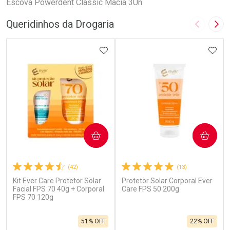
Escova Powerdent Classic Macia 3Un
Queridinhos da Drogaria
Imagem A
Pró
ADICIONAR AOS FAVORITOS
ADIC
COMPRAR
COMPRAR
(42)
(13)
Kit Ever Care Protetor Solar
Protetor Solar Corporal Ever
Facial FPS 70 40g + Corporal
Care FPS 50 200g
FPS 70 120g
51% OFF
22% OFF