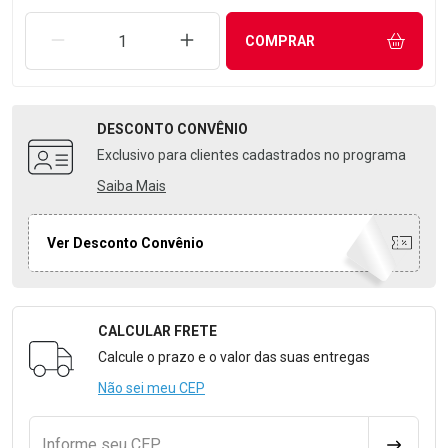
REMOVER UMA UNIDADE
AUMENTAR UMA UNIDADE
COMPRAR
DESCONTO
CONVÊNIO
Exclusivo para clientes cadastrados no programa
Saiba Mais
Ver Desconto Convênio
CALCULAR FRETE
Formulário para Calcular o Frete
Calcule o prazo e o valor das suas entregas
Não sei meu CEP
Informe seu CEP
CALCULA