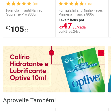
(38)
(155)
Fórmula Infantil Nanlac
Fórmula Infantil Ninho Fases
Supreme Pro 800g
Primeira Infância 800g
Leve 2 itens por
47
105
R$
,80/cada
R$
,99
ou R$ 56,24/un
FECHAR
FECHAR
FEC
FEC
Laboratório
Laboratório
Por Menos
Por Menos
Ativar Desconto
Ativar Desconto
Aproveite Também!