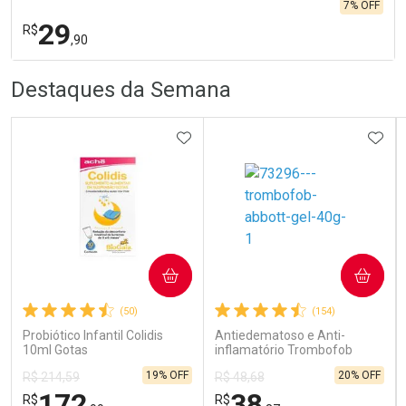
7% OFF
29
R$
,90
R
R
FECHA
FECHA
Destaques da Semana
Laboratório
Por Menos
ADICIONAR AOS FAVORITOS
ADIC
Ativar Desconto
COMPRAR
COMPRAR
(50)
(154)
Comprar sem Desconto
Comprar sem Desconto
Por R$ 29,90/cada
Por R$ 29,90/cada
Probiótico Infantil Colidis
Antiedematoso e Anti-
10ml Gotas
inflamatório Trombofob
200U/g 40g
19% OFF
20% OFF
R$ 214,59
R$ 48,68
172
38
R$
R$