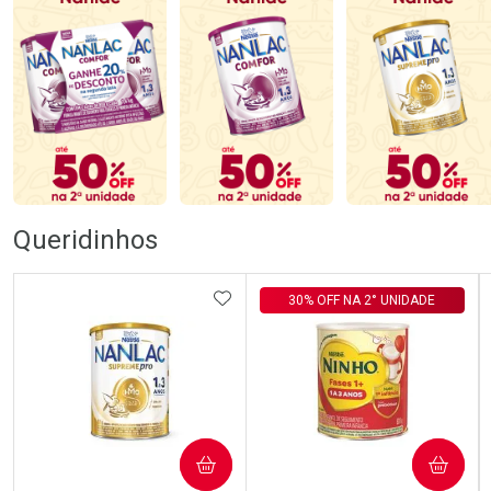
Queridinhos
ADICIONAR AOS FAVORITOS
30% OFF NA 2° UNIDADE
COMPRAR
COMPRAR