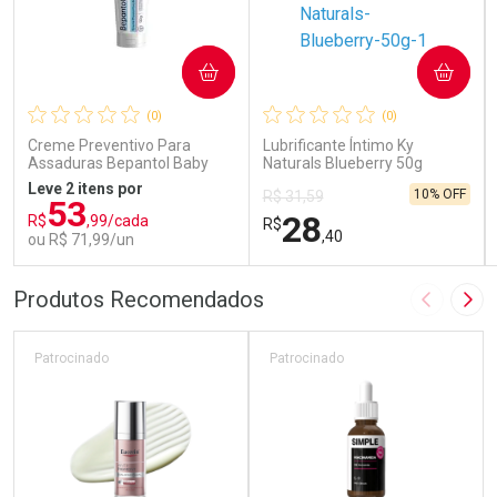
COMPRAR
COMPRAR
(0)
(0)
Creme Preventivo Para
Lubrificante Íntimo Ky
Assaduras Bepantol Baby
Naturals Blueberry 50g
Toy Story Personagens
Leve 2 itens por
10% OFF
R$ 31,59
Sortidos 120g
53
28
R$
,99/cada
R$
,40
ou R$ 71,99/un
FECHAR
FECHAR
FEC
FEC
Produtos Recomendados
Imagem A
Pró
Laboratório
Laboratório
Por Menos
Por Menos
Patrocinado
Patrocinado