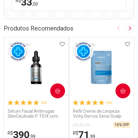
33
R$
,50
FECHAR
FECHAR
Laboratório
Por Menos
Produtos Recomendados
Imagem A
Pró
ADICIONAR AOS FAVORITOS
ADIC
Patrocinado
Patrocinado
Ativar Desconto
COMPRAR
COMPRAR
Comprar sem Desconto
Comprar sem Desconto
(24)
(44)
Por R$ 33,50/cada
Por R$ 33,50/cada
Sérum Facial Antirrugas
Refil Creme de Limpeza
SkinCeuticals P-TIOX com
Vichy Dercos Sensi Scalp
Complexo de Peptídeos 30ml
200ml
16% OFF
R$ 85,99
390
71
R$
R$
,99
,99