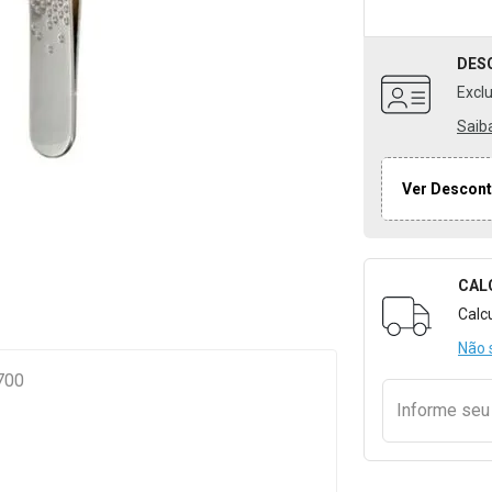
DES
Excl
Saib
Ver Descont
CAL
Formulári
Calc
Não 
1700
Informe se