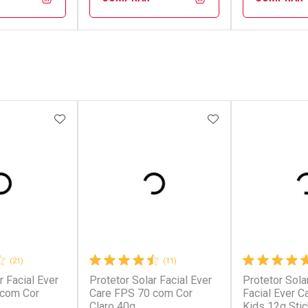
FECHAR
FECHAR
FECHAR
FECHAR
rio
Laboratório
Laborató
os
Por Menos
Por Men
FAVORITOS
ADICIONAR AOS FAVORITOS
ADICIONAR AOS 
(21)
(11)
r Facial Ever
Protetor Solar Facial Ever
Protetor Solar
conto
Ativar Desconto
Ativar Desc
 com Cor
Care FPS 70 com Cor
Facial Ever C
Claro 40g
Kids 12g Stic