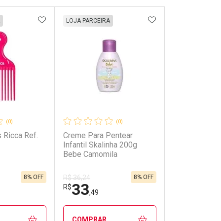
FAVORITOS
ADICIONAR AOS FAVORITOS
ADICIONAR AOS 
LOJA PARCEIRA
(0)
(0)
 Ricca Ref.
Creme Para Pentear
Infantil Skalinha 200g
Bebe Camomila
8% OFF
8% OFF
R$ 36,24
33
R$
,49
COMPRAR