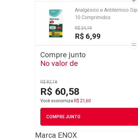
Analgésico e Antitérmico Di
10 Comprimidos
R$ 24,19
R$ 6,99
Compre junto
No valor de
R$ 82,18
R$ 60,58
Você economiza
R$ 21,60
COMPRE JUNTO
Marca
ENOX