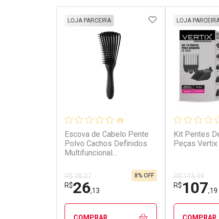
ADICIONAR AOS 
LOJA PARCEIRA
LOJA PARCEIR
(0)
Escova de Cabelo Pente
Kit Pentes De
Polvo Cachos Definidos
Peças Vertix
Multifuncional
Desembaraçante Cores
Variadas
8% OFF
R$ 28,27
R$ 115,99
26
107
R$
R$
,13
,19
COMPRAR
COMPRAR