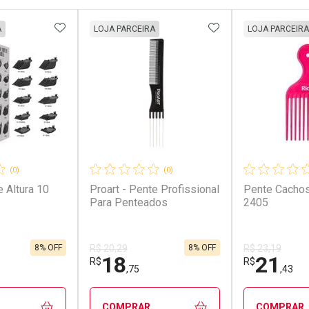
FAVORITOS
ADICIONAR AOS FAVORITOS
ADICIONAR AOS 
A
LOJA PARCEIRA
LOJA PARCEIRA
(0)
(0)
 Altura 10
Proart - Pente Profissional
Pente Cachos
Para Penteados
2405
8% OFF
8% OFF
R$ 20,29
R$ 23,19
18
21
R$
R$
,75
,43
COMPRAR
COMPRAR