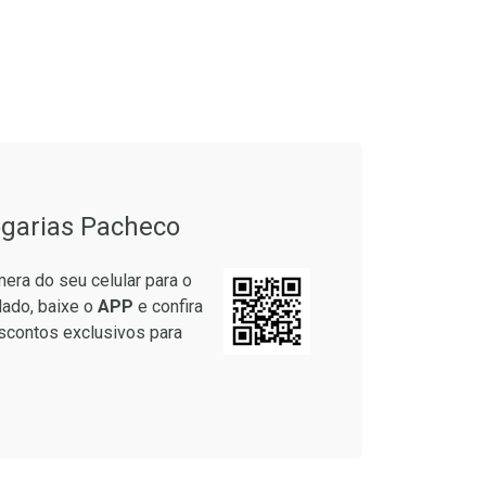
onto
Ativar Desconto
em Desconto
Comprar sem Desconto
em Desconto
Comprar sem Desconto
4/cada
Por R$ 38,87/cada
4/cada
Por R$ 38,87/cada
garias Pacheco
era do seu celular para o
lado, baixe o
APP
e confira
scontos exclusivos para