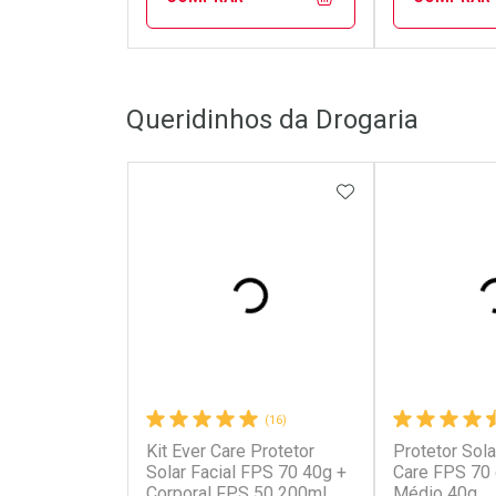
FECHAR
FECHAR
Queridinhos da Drogaria
Laboratório
Laborató
Por Menos
Por Men
ADICIONAR AOS 
(16)
Kit Ever Care Protetor
Protetor Sola
Ativar Desconto
Ativar Des
Solar Facial FPS 70 40g +
Care FPS 70
Corporal FPS 50 200ml
Médio 40g