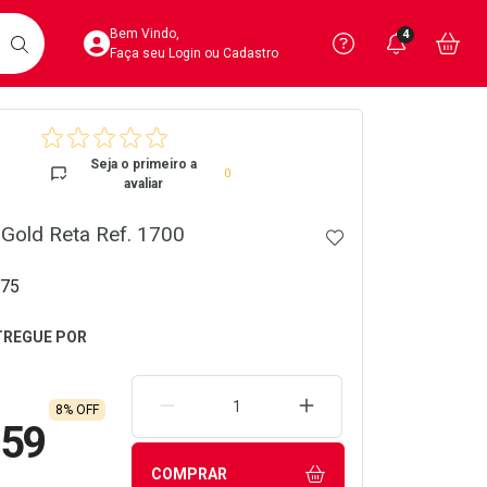
Acesse sua Conta
Precisa de 
Notific
Aces
Bem Vindo,
4
Você po
notifica
Vo
it
BUSCAR
Ver Recursos 
Faça seu Login ou Cadastro
crumb
Atendimento ao 
Seja o primeiro a
0
avaliar
Central de Ajud
r Gold Reta Ref. 1700
ADICIONAR AOS 
Televendas
4020-4404
75
REMOVER UMA UNIDADE
AUMENTAR UMA UNIDA
8% OFF
,59
COMPRAR