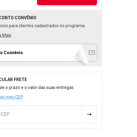
CONTO
CONVÊNIO
usivo para clientes cadastrados no programa
a Mais
o Convênio
CULAR FRETE
o para Calcular o Frete
ule o prazo e o valor das suas entregas
sei meu CEP
u CEP
CALCULAR FRETE