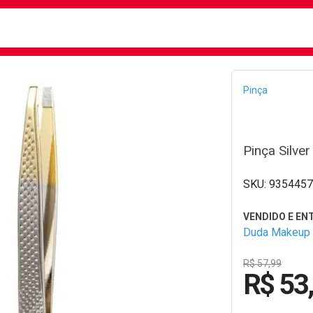
busca
isa?
Bread
Pinça
Pinça Silve
9354457
Duda Makeup
R$ 57,99
R$ 53