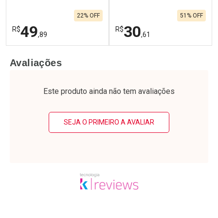
22% OFF
51% OFF
49
30
R$
R$
,89
,61
FECHAR
F
FECHAR
F
Avaliações
Laboratório
Laboratório
Por Menos
Por Menos
Este produto ainda não tem avaliações
SEJA O PRIMEIRO A AVALIAR
Ativar Desconto
Ativar Desconto