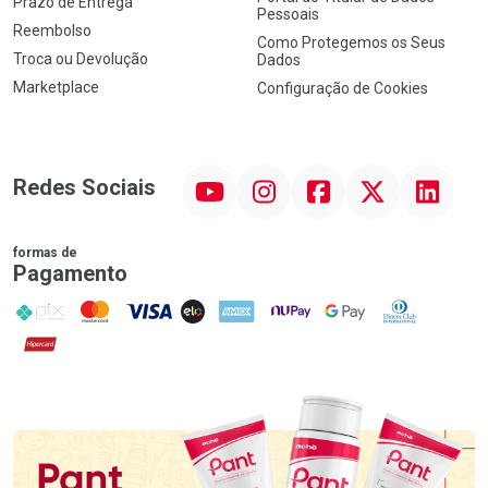
Prazo de Entrega
Pessoais
Reembolso
Como Protegemos os Seus
Troca ou Devolução
Dados
Marketplace
Configuração de Cookies
YouTube
Instagram
Facebook
Twitter
Linkedin
Redes Sociais
formas de
Pagamento
PIX
MasterCard
VISA
ELO
AMEX
NuPay
Google Pay
Diners Club
Hipercard
Promoção em Destaque