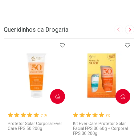
Queridinhos da Drogaria
Imagem A
Pró
ADICIONAR AOS FAVORITOS
ADIC
COMPRAR
COMPRAR
(13)
(9)
Protetor Solar Corporal Ever
Kit Ever Care Protetor Solar
Care FPS 50 200g
Facial FPS 30 60g + Corporal
FPS 30 200g