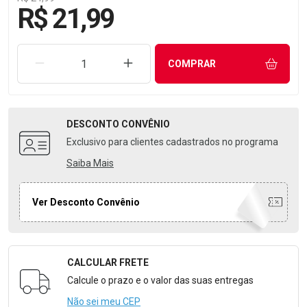
R$ 21,99
REMOVER UMA UNIDADE
AUMENTAR UMA UNIDADE
COMPRAR
DESCONTO
CONVÊNIO
Exclusivo para clientes cadastrados no programa
Saiba Mais
Ver Desconto Convênio
CALCULAR FRETE
Formulário para Calcular o Frete
Calcule o prazo e o valor das suas entregas
Não sei meu CEP