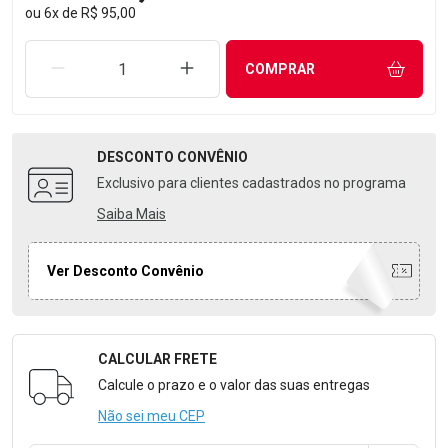
ou
6
x
de
R$ 95,00
REMOVER UMA UNIDADE
AUMENTAR UMA UNIDADE
COMPRAR
DESCONTO
CONVÊNIO
Exclusivo para clientes cadastrados no programa
Saiba Mais
Ver Desconto Convênio
CALCULAR FRETE
Formulário para Calcular o Frete
Calcule o prazo e o valor das suas entregas
Não sei meu CEP