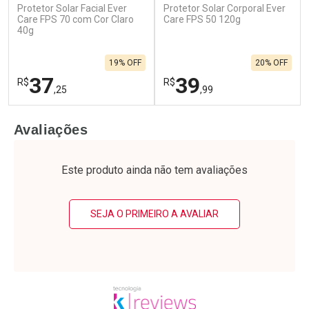
Protetor Solar Facial Ever
Protetor Solar Corporal Ever
Care FPS 70 com Cor Claro
Care FPS 50 120g
40g
19% OFF
20% OFF
37
39
R$
R$
,25
,99
FECHAR
F
FECHAR
F
Avaliações
Laboratório
Laboratório
Por Menos
Por Menos
Este produto ainda não tem avaliações
SEJA O PRIMEIRO A AVALIAR