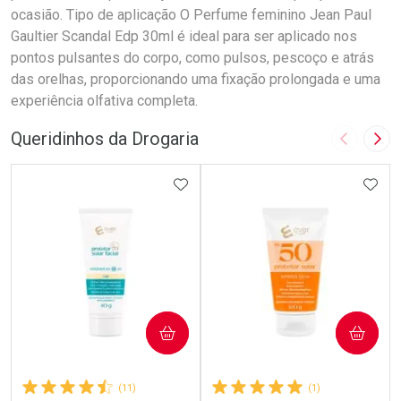
ocasião. Tipo de aplicação O Perfume feminino Jean Paul
Gaultier Scandal Edp 30ml é ideal para ser aplicado nos
pontos pulsantes do corpo, como pulsos, pescoço e atrás
das orelhas, proporcionando uma fixação prolongada e uma
experiência olfativa completa.
Queridinhos da Drogaria
Imagem A
Pró
ADICIONAR AOS FAVORITOS
ADIC
COMPRAR
COMPRAR
(11)
(1)