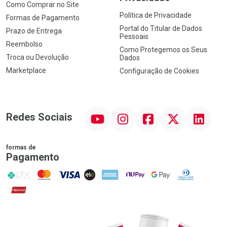
Como Comprar no Site
Política de Privacidade
Formas de Pagamento
Portal do Titular de Dados
Prazo de Entrega
Pessoais
Reembolso
Como Protegemos os Seus
Troca ou Devolução
Dados
Marketplace
Configuração de Cookies
YouTube
Instagram
Facebook
Twitter
Linkedin
Redes Sociais
formas de
Pagamento
PIX
MasterCard
VISA
ELO
AMEX
NuPay
Google Pay
Diners Club
Hipercard
Promoção em Destaque