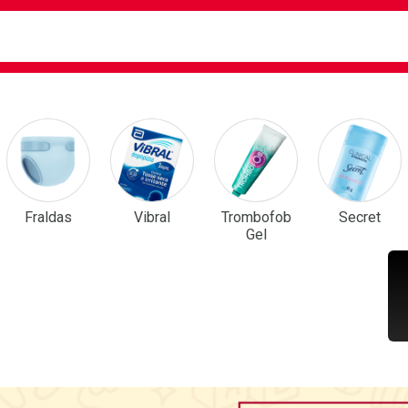
ca
isa?
em Destaque
Fraldas
Vibral
Trombofob
Secret
Gel