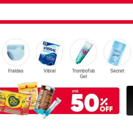
ca
isa?
em Destaque
Fraldas
Vibral
Trombofob
Secret
Gel