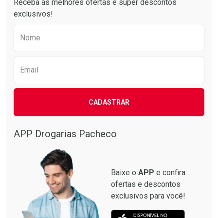
Receba as melhores ofertas e super descontos
exclusivos!
Preencha o formulário abaixo para receber 
Nome
Email
CADASTRAR
Ativar Desconto
Comprar sem Desconto
APP Drogarias Pacheco
Comprar sem Desconto
Por R$ 39,90/cada
Por R$ 39,90/cada
Baixe o
APP
e confira
ofertas e descontos
exclusivos para você!