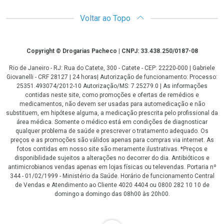
Voltar ao Topo
Copyright
Copyright © Drogarias Pacheco | CNPJ: 33.438.250/0187-08
Rio de Janeiro - RJ: Rua do Catete, 300 - Catete - CEP: 22220-000 | Gabriele
Giovanelli - CRF 28127 | 24 horas| Autorização de funcionamento: Processo:
25351.493074/2012-10 Autorização/MS: 7.25279.0 | As informações
contidas neste site, como promoções e ofertas de remédios e
medicamentos, não devem ser usadas para automedicação e não
substituem, em hipótese alguma, a medicação prescrita pelo profissional da
área médica. Somente o médico está em condições de diagnosticar
qualquer problema de saúde e prescrever o tratamento adequado. Os
preços e as promoções são válidos apenas para compras via internet. As
fotos contidas em nosso site são meramente ilustrativas. *Preços e
disponibilidade sujeitos a alterações no decorrer do dia. Antibióticos e
antimicrobianos vendas apenas em lojas físicas ou televendas. Portaria nº
344 - 01/02/1999 - Ministério da Saúde. Horário de funcionamento Central
de Vendas e Atendimento ao Cliente 4020 4404 ou 0800 282 10 10 de
domingo a domingo das 08h00 às 20h00.
LGPD Aceite os Cookies