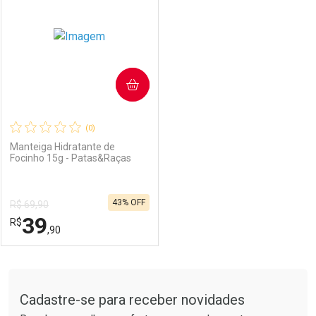
COMPRAR
(0)
Manteiga Hidratante de
Focinho 15g - Patas&Raças
43% OFF
R$ 69,90
39
R$
,90
FECHAR
FECHAR
Tudo sobre a Drogarias Pacheco
Cadastre-se para receber novidades
Laboratório
Por Menos