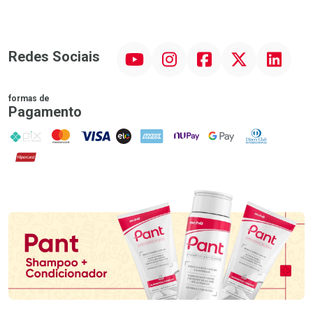
YouTube
Instagram
Facebook
Twitter
Linkedin
Redes Sociais
formas de
Pagamento
PIX
MasterCard
VISA
ELO
AMEX
NuPay
Google Pay
Diners Club
Hipercard
Promoção em Destaque