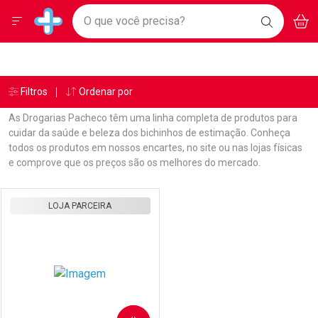
Drogarias Pacheco
Menu
Aces
Ir direto para a home
O que você precisa?
BAIXE
V
i
Baixe nosso APP e aproveite Ofertas Exclusivas!
BUSCAR
O APP
Navegue pela página
Ir direto para o conteúdo
Faça a sua busca
Ir direto para a busca
Ir direto para a conta
Ir direto para a ajuda
Âncoras
Breadcrumb
Filtros
Ordenar por
Drogarias Pacheco
Produto Pet
Patas E Raças
Ir direto para a notificações
Ir direto para o carrinho
As Drogarias Pacheco têm uma linha completa de produtos para
Ir direto para o menu
cuidar da saúde e beleza dos bichinhos de estimação. Conheça
todos os produtos em nossos encartes, no site ou nas lojas físicas
e comprove que os preços são os melhores do mercado.
Linkagens Internas em Destaque
Promoções em Destaque
Prateleira
LOJA PARCEIRA