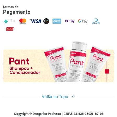
formas de
Pagamento
PIX
MasterCard
VISA
ELO
AMEX
NuPay
Google Pay
Diners Club
Hipercard
Promoção em Destaque
Voltar ao Topo
Copyright
Copyright © Drogarias Pacheco | CNPJ: 33.438.250/0187-08