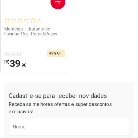
COMPRAR
(0)
Manteiga Hidratante de
Focinho 15g - Patas&Raças
43% OFF
R$ 69,90
39
R$
,90
FECHAR
FECHAR
Tudo sobre a Drogarias Pacheco
Cadastre-se para receber novidades
Laboratório
Por Menos
Receba as melhores ofertas e super descontos
exclusivos!
Preencha o formulário abaixo para receber 
Nome