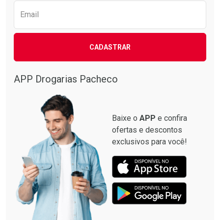
Email
CADASTRAR
Ativar Desconto
Comprar sem Desconto
APP Drogarias Pacheco
Comprar sem Desconto
Por R$ 39,90/cada
Por R$ 39,90/cada
Baixe o
APP
e confira
ofertas e descontos
exclusivos para você!