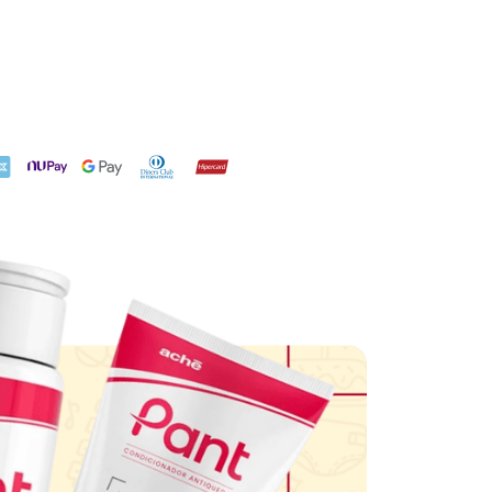
X
NuPay
Google Pay
Diners Club
Hipercard