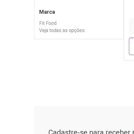
Filtros
Marca
Fit Food
Veja todas as opções
L
P
Tudo sobre a Drogarias 
Cadastre-se para receber