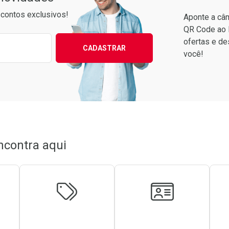
contos exclusivos!
Aponte a câm
QR Code ao 
ixo para receber as melhores ofertas:
ofertas e de
CADASTRAR
você!
Ver Desconto Convênio
Ver Desconto Convênio
ncontra aqui