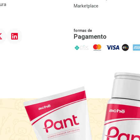
ura
Marketplace
formas de
ter
Linkedin
Pagamento
PIX
MasterCard
VISA
ELO
AME