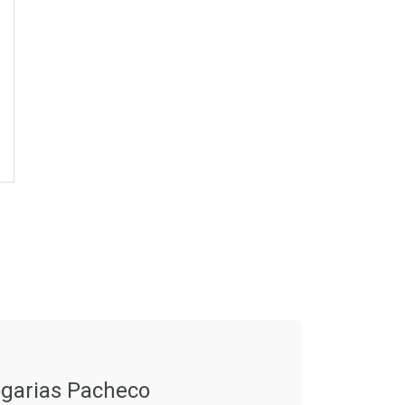
CHAR
CHAR
garias Pacheco