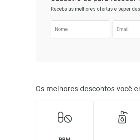
Receba as melhores ofertas e super des
Preencha o formulário aba
Nome
Email
Os melhores descontos você e
PBM