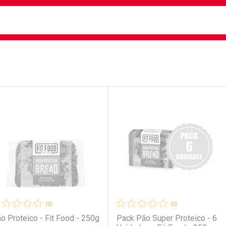
busca
isa?
e
ateleira
(0)
(0)
o Proteico - Fit Food - 250g
Pack Pão Super Proteico - 6