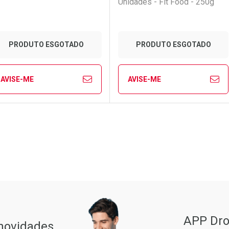
Unidades - Fit Food - 250g
PRODUTO ESGOTADO
PRODUTO ESGOTADO
AVISE-ME
AVISE-ME
FECHAR
FECHAR
FE
FE
aboratório
or Menos
Laboratório
Por Menos
Pacheco
APP Dro
 novidades