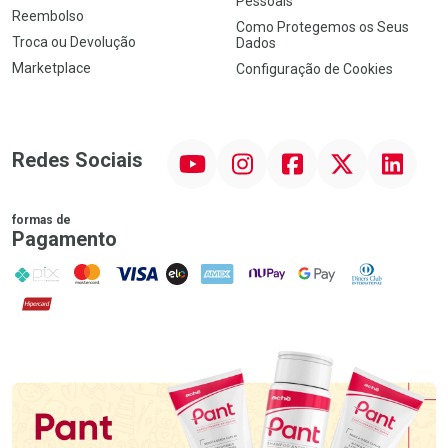
Pessoais
Reembolso
Como Protegemos os Seus
Troca ou Devolução
Dados
Marketplace
Configuração de Cookies
YouTube
Instagram
Facebook
Twitter
Linkedin
Redes Sociais
formas de
Pagamento
PIX
MasterCard
VISA
ELO
AMEX
NuPay
Google Pay
Diners Club
Hipercard
Promoção em Destaque