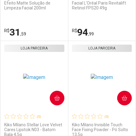
Efeito Matte Solução de
Facial L'Oréal Paris Revitalift
Limpeza Facial 200ml
Retinol FPS20 49g
31
94
R$
R$
,59
,99
LOJA PARCEIRA
FECHAR
FECHAR
LOJA PARCEIRA
F
F
Laboratório
Por Menos
Laboratório
Por Menos
COMPRAR
COMPRAR
(0)
(0)
Kiko Milano Stellar Love Velvet
Kiko Milano Invisible Touch
Cares Lipstcik N03 - Batom
Face Fixing Powder - Pó Solto
Bala 4,5g
13,5g