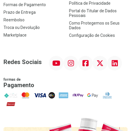
Política de Privacidade
Formas de Pagamento
Portal do Titular de Dados
Prazo de Entrega
Pessoais
Reembolso
Como Protegemos os Seus
Troca ou Devolução
Dados
Marketplace
Configuração de Cookies
YouTube
Instagram
Facebook
Twitter
Linkedin
Redes Sociais
formas de
Pagamento
PIX
MasterCard
VISA
ELO
AMEX
NuPay
Google Pay
Diners Club
Hipercard
Promoção em Destaque