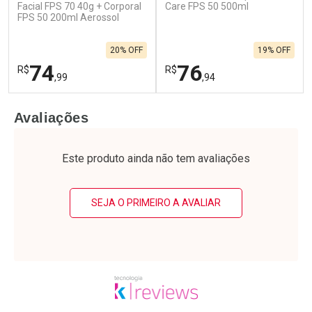
Facial FPS 70 40g + Corporal
Care FPS 50 500ml
FPS 50 200ml Aerossol
20% OFF
19% OFF
74
76
R$
R$
,99
,94
FECHAR
F
FECHAR
F
Avaliações
Laboratório
Laboratório
Por Menos
Por Menos
Este produto ainda não tem avaliações
SEJA O PRIMEIRO A AVALIAR