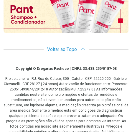
Voltar ao Topo
Copyright
Copyright © Drogarias Pacheco | CNPJ: 33.438.250/0187-08
Rio de Janeiro - RJ: Rua do Catete, 300 - Catete - CEP: 22220-000 | Gabriele
Giovanelli - CRF 28127 | 24 horas| Autorização de funcionamento: Processo:
25351.493074/2012-10 Autorização/MS: 7.25279.0 | As informações
contidas neste site, como promoções e ofertas de remédios e
medicamentos, não devem ser usadas para automedicação e não
substituem, em hipótese alguma, a medicação prescrita pelo profissional da
área médica. Somente o médico está em condições de diagnosticar
qualquer problema de saúde e prescrever o tratamento adequado. Os
preços e as promoções são válidos apenas para compras via internet. As
fotos contidas em nosso site são meramente ilustrativas. *Preços e
disponibilidade sujeitos a alterações no decorrer do dia. Antibióticos e