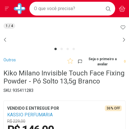
Drogarias Pacheco
Menu
Aces
Ir direto para a home
O que você precisa?
BAIXE
V
i
Baixe nosso APP e aproveite Ofertas Exclusivas!
BUSCAR
O APP
Navegue pela página
Ir direto para o conteúdo
Faça a sua busca
Ir direto para a busca
Ir direto para a conta
AD
1
/ 4
Ir direto para a ajuda
Ir direto para a notificações
Ir direto para o carrinho
Ir direto para o menu
Breadcrumb
Seja o primeiro a
Outros
0
avaliar
Kiko Milano Invisible Touch Face Fixing
Powder - Pó Solto 13,5g Branco
935411283
36% OFF
KASSIO PERFUMARIA
R$ 229,00