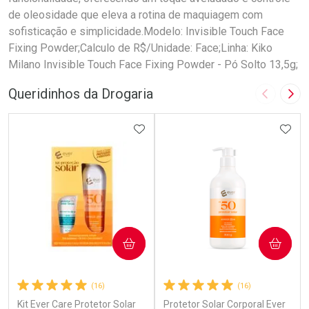
de oleosidade que eleva a rotina de maquiagem com
sofisticação e simplicidade.Modelo: Invisible Touch Face
Fixing Powder;Calculo de R$/Unidade: Face;Linha: Kiko
Milano Invisible Touch Face Fixing Powder - Pó Solto 13,5g;
Queridinhos da Drogaria
Imagem A
Pró
ADICIONAR AOS FAVORITOS
ADIC
COMPRAR
COMPRAR
(16)
(16)
Kit Ever Care Protetor Solar
Protetor Solar Corporal Ever