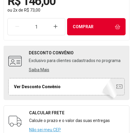
R$ 146,00
ou
2
x
de
R$ 73,00
REMOVER UMA UNIDADE
AUMENTAR UMA UNIDADE
COMPRAR
DESCONTO
CONVÊNIO
Exclusivo para clientes cadastrados no programa
Saiba Mais
Ver Desconto Convênio
CALCULAR FRETE
Formulário para Calcular o Frete
Calcule o prazo e o valor das suas entregas
Não sei meu CEP