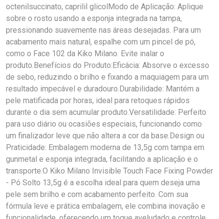
octenilsuccinato, caprilil glicolModo de Aplicação: Aplique
sobre o rosto usando a esponja integrada na tampa,
pressionando suavemente nas áreas desejadas. Para um
acabamento mais natural, espalhe com um pincel de pó,
como o Face 102 da Kiko Milano. Evite inalar o
produto.Benefícios do Produto:Eficácia: Absorve o excesso
de sebo, reduzindo o brilho e fixando a maquiagem para um
resultado impecável e duradouro.Durabilidade: Mantém a
pele matificada por horas, ideal para retoques rápidos
durante o dia sem acumular produto.Versatilidade: Perfeito
para uso diário ou ocasiões especiais, funcionando como
um finalizador leve que não altera a cor da base.Design ou
Praticidade: Embalagem moderna de 13,5g com tampa em
gunmetal e esponja integrada, facilitando a aplicação e o
transporte.O Kiko Milano Invisible Touch Face Fixing Powder
- Pó Solto 13,5g é a escolha ideal para quem deseja uma
pele sem brilho e com acabamento perfeito. Com sua
fórmula leve e prática embalagem, ele combina inovação e
funcionalidade, oferecendo um toque aveludado e controle