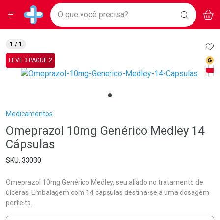
Drogarias Pacheco
Menu
Aces
Ir direto para a home
O que você precisa?
BAIXE
V
i
Baixe nosso APP e aproveite Ofertas Exclusivas!
BUSCAR
O APP
Navegue pela página
Ir direto para o conteúdo
Faça a sua busca
Ir direto para a busca
Ir direto para a conta
AD
1
/ 1
Ir direto para a ajuda
Med
LEVE 3 PAGUE 2
Ir direto para a notificações
Tarj
Ir direto para o carrinho
Ir direto para o menu
Breadcrumb
Medicamentos
Omeprazol 10mg Genérico Medley 14
Cápsulas
33030
Omeprazol 10mg Genérico Medley, seu aliado no tratamento de
úlceras. Embalagem com 14 cápsulas destina-se a uma dosagem
perfeita.