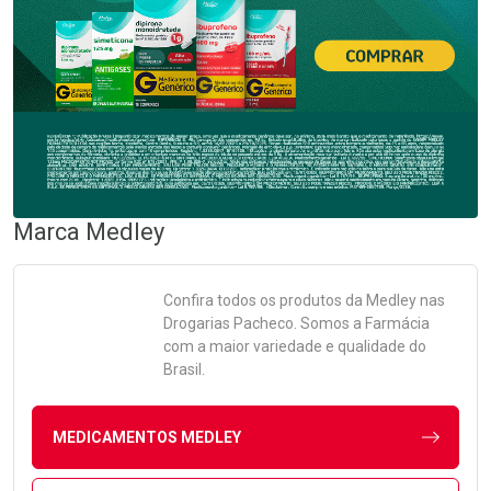
Marca
Medley
Confira todos os produtos da
Medley
nas
Drogarias Pacheco. Somos a Farmácia
com a maior variedade e qualidade do
Brasil.
MEDICAMENTOS MEDLEY