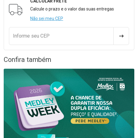
CALCULAR FRETE
Formulário para Calcular o Frete
Calcule o prazo e o valor das suas entregas
Não sei meu CEP
Informe seu CEP
CALCULA
Confira também