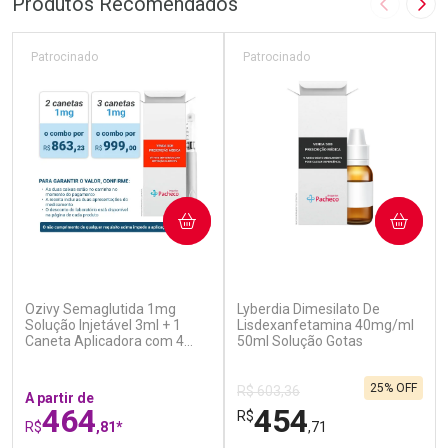
Produtos Recomendados
Imagem A
Pró
Patrocinado
Patrocinado
COMPRAR
COMPRAR
(5)
(0)
Ozivy Semaglutida 1mg
Lyberdia Dimesilato De
Solução Injetável 3ml + 1
Lisdexanfetamina 40mg/ml
Caneta Aplicadora com 4
50ml Solução Gotas
Agulhas
25% OFF
R$ 603,36
A partir de
464
454
R$
R$
,81*
,71