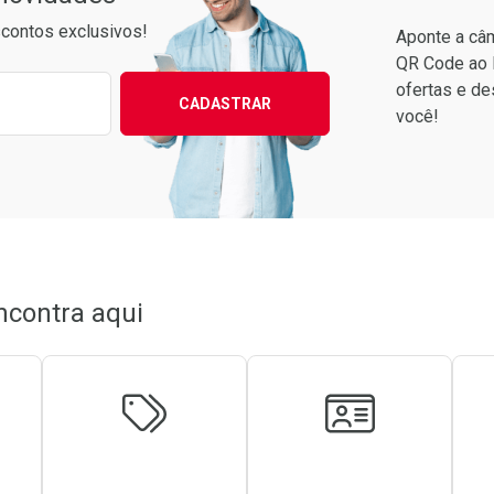
contos exclusivos!
Aponte a câm
QR Code ao 
ixo para receber as melhores ofertas:
ofertas e de
CADASTRAR
você!
Ver Desconto Convênio
ncontra aqui