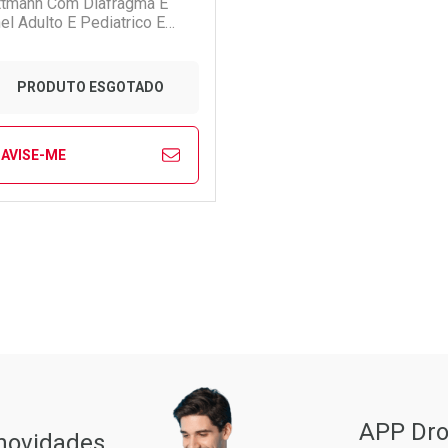
ttmann Com Diafragma E
el Adulto E Pediatrico E
ivas Preto 4003 3m
PRODUTO ESGOTADO
AVISE-ME
FECHAR
FECHAR
aboratório
or Menos
Pacheco
APP Dro
 novidades