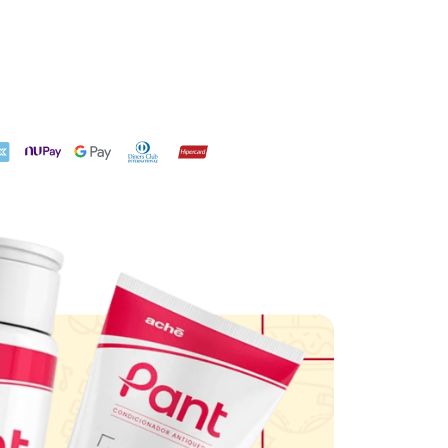
X
NuPay
Google Pay
Diners Club
Hipercard