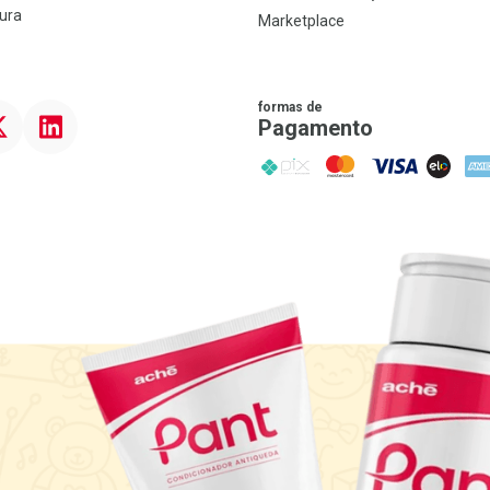
ura
Marketplace
formas de
ter
Linkedin
Pagamento
PIX
MasterCard
VISA
ELO
AME