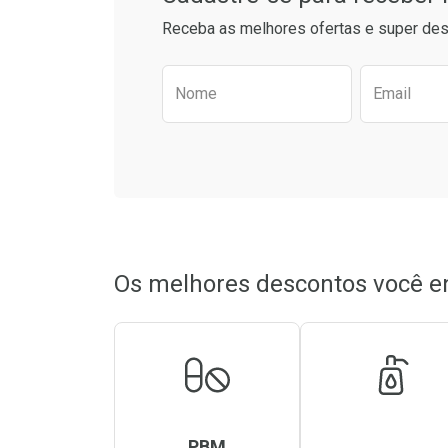
Receba as melhores ofertas e super des
Preencha o formulário aba
Nome
Email
Os melhores descontos você e
PBM