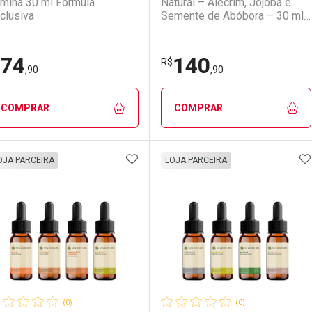
umina 30 ml Fórmula
Natural – Alecrim, Jojoba e
clusiva
Semente de Abóbora – 30 ml
cada
74
140
R$
,90
,90
COMPRAR
COMPRAR
ADICIONAR AOS FAVORITOS
A
FECHAR
FECHAR
F
F
OJA PARCEIRA
LOJA PARCEIRA
aboratório
or Menos
Laboratório
Por Menos
(0)
(0)