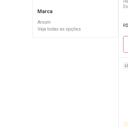
Il
Ex
Filtros
Marca
Aroom
R$
Veja todas as opções
L
L
P