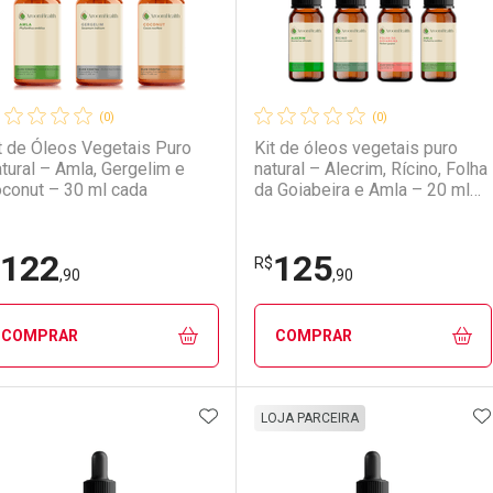
(0)
(0)
t de Óleos Vegetais Puro
Kit de óleos vegetais puro
tural – Amla, Gergelim e
natural – Alecrim, Rícino, Folha
conut – 30 ml cada
da Goiabeira e Amla – 20 ml
cada
122
125
Ativar Desconto
Ativar Desconto
R$
,90
,90
Comprar sem Desconto
Comprar sem Desconto
Comprar sem Desconto
Comprar sem Desconto
COMPRAR
COMPRAR
Por R$ 140,90/cada
Por R$ 140,90/cada
Por R$ 122,90/cada
Por R$ 122,90/cada
ADICIONAR AOS FAVORITOS
A
FECHAR
FECHAR
F
F
LOJA PARCEIRA
aboratório
or Menos
Laboratório
Por Menos