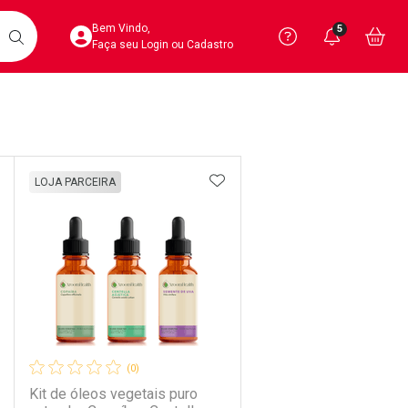
Acesse sua Conta
Precisa de 
Notific
Aces
Bem Vindo,
5
Você po
notifica
Vo
it
BUSCAR
Ver Recursos 
Faça seu Login ou Cadastro
Atendimento ao 
Linkage
Central de Ajud
DICIONAR AOS FAVORITOS
ADICIONAR AOS FAVORIT
LOJA PARCEIRA
Televendas
4020-4404
(0)
Kit de óleos vegetais puro