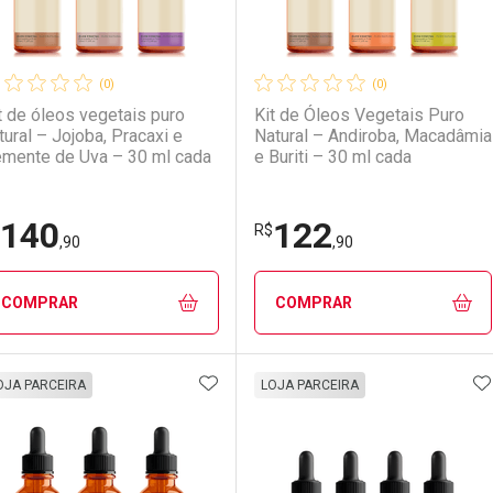
(0)
(0)
t de óleos vegetais puro
Kit de Óleos Vegetais Puro
tural – Jojoba, Pracaxi e
Natural – Andiroba, Macadâmia
mente de Uva – 30 ml cada
e Buriti – 30 ml cada
140
122
Ativar Desconto
Ativar Desconto
R$
,90
,90
Comprar sem Desconto
Comprar sem Desconto
Comprar sem Desconto
Comprar sem Desconto
COMPRAR
COMPRAR
Por R$ 129,90/cada
Por R$ 129,90/cada
Por R$ 129,90/cada
Por R$ 129,90/cada
ADICIONAR AOS FAVORITOS
A
FECHAR
FECHAR
F
F
OJA PARCEIRA
LOJA PARCEIRA
aboratório
or Menos
Laboratório
Por Menos