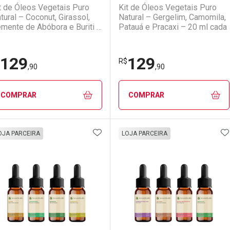
t de Óleos Vegetais Puro
Kit de Óleos Vegetais Puro
tural – Coconut, Girassol,
Natural – Gergelim, Camomila,
mente de Abóbora e Buriti –
Patauá e Pracaxi – 20 ml cada
 ml cada
129
129
Ativar Desconto
Ativar Desconto
R$
,90
,90
Comprar sem Desconto
Comprar sem Desconto
Comprar sem Desconto
Comprar sem Desconto
COMPRAR
COMPRAR
Por R$ 74,90/cada
Por R$ 74,90/cada
Por R$ 140,90/cada
Por R$ 140,90/cada
ADICIONAR AOS FAVORITOS
A
FECHAR
FECHAR
F
F
OJA PARCEIRA
LOJA PARCEIRA
aboratório
or Menos
Laboratório
Por Menos