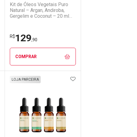
Kit de Óleos Vegetais Puro
Natural – Argan, Andiroba,
Gergelim e Coconut – 20 ml
cada
129
Ativar Desconto
R$
,90
Comprar sem Desconto
Comprar sem Desconto
COMPRAR
Por R$ 122,90/cada
Por R$ 122,90/cada
DICIONAR AOS FAVORITOS
ADICIONAR AOS FAVORIT
ECHAR
ECHAR
FECHAR
FECHAR
LOJA PARCEIRA
Laboratório
Por Menos