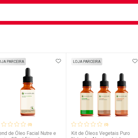
busca
isa?
e
ateleira
ADICIONAR AOS FAVORITOS
A
OJA PARCEIRA
LOJA PARCEIRA
(0)
(0)
end de Óleo Facial Nutre e
Kit de Óleos Vegetais Puro