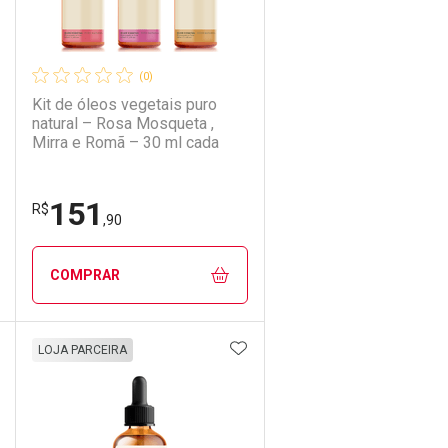
(0)
Kit de óleos vegetais puro
natural – Rosa Mosqueta ,
Mirra e Romã – 30 ml cada
151
Ativar Desconto
R$
,90
Comprar sem Desconto
Comprar sem Desconto
COMPRAR
Por R$ 122,90/cada
Por R$ 122,90/cada
DICIONAR AOS FAVORITOS
ADICIONAR AOS FAVORIT
ECHAR
ECHAR
FECHAR
FECHAR
LOJA PARCEIRA
Laboratório
Por Menos