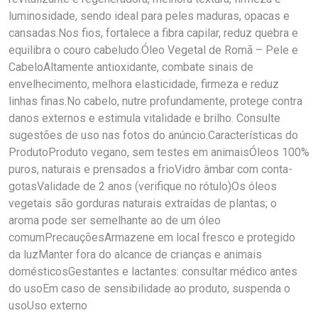
luminosidade, sendo ideal para peles maduras, opacas e
cansadas.Nos fios, fortalece a fibra capilar, reduz quebra e
equilibra o couro cabeludo.Óleo Vegetal de Romã – Pele e
CabeloAltamente antioxidante, combate sinais de
envelhecimento, melhora elasticidade, firmeza e reduz
linhas finas.No cabelo, nutre profundamente, protege contra
danos externos e estimula vitalidade e brilho. Consulte
sugestões de uso nas fotos do anúncio.Características do
ProdutoProduto vegano, sem testes em animaisÓleos 100%
puros, naturais e prensados a frioVidro âmbar com conta-
gotasValidade de 2 anos (verifique no rótulo)Os óleos
vegetais são gorduras naturais extraídas de plantas; o
aroma pode ser semelhante ao de um óleo
comumPrecauçõesArmazene em local fresco e protegido
da luzManter fora do alcance de crianças e animais
domésticosGestantes e lactantes: consultar médico antes
do usoEm caso de sensibilidade ao produto, suspenda o
usoUso externo