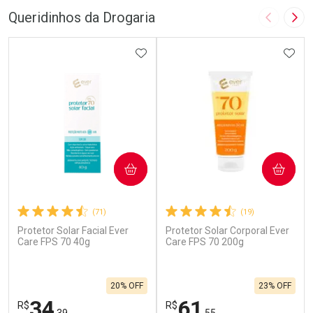
Queridinhos da Drogaria
Imagem A
Pró
ADICIONAR AOS FAVORITOS
ADIC
COMPRAR
COMPRAR
(71)
(19)
Protetor Solar Facial Ever
Protetor Solar Corporal Ever
Care FPS 70 40g
Care FPS 70 200g
20% OFF
23% OFF
34
61
R$
R$