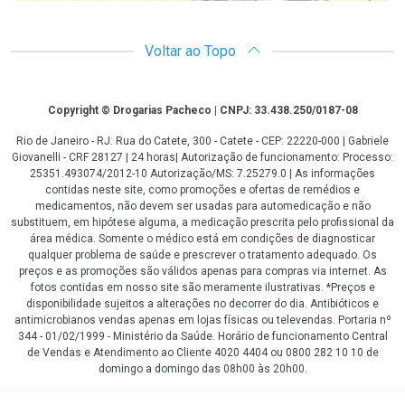
Voltar ao Topo
Copyright
Copyright © Drogarias Pacheco | CNPJ: 33.438.250/0187-08
Rio de Janeiro - RJ: Rua do Catete, 300 - Catete - CEP: 22220-000 | Gabriele
Giovanelli - CRF 28127 | 24 horas| Autorização de funcionamento: Processo:
25351.493074/2012-10 Autorização/MS: 7.25279.0 | As informações
contidas neste site, como promoções e ofertas de remédios e
medicamentos, não devem ser usadas para automedicação e não
substituem, em hipótese alguma, a medicação prescrita pelo profissional da
área médica. Somente o médico está em condições de diagnosticar
qualquer problema de saúde e prescrever o tratamento adequado. Os
preços e as promoções são válidos apenas para compras via internet. As
fotos contidas em nosso site são meramente ilustrativas. *Preços e
disponibilidade sujeitos a alterações no decorrer do dia. Antibióticos e
antimicrobianos vendas apenas em lojas físicas ou televendas. Portaria nº
344 - 01/02/1999 - Ministério da Saúde. Horário de funcionamento Central
de Vendas e Atendimento ao Cliente 4020 4404 ou 0800 282 10 10 de
domingo a domingo das 08h00 às 20h00.
LGPD Aceite os Cookies