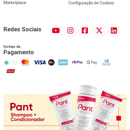
Marketplace
Configuração de Cookies
YouTube
Instagram
Facebook
Twitter
Linkedin
Redes Sociais
formas de
Pagamento
PIX
MasterCard
VISA
ELO
AMEX
NuPay
Google Pay
Diners Club
Hipercard
Promoção em Destaque