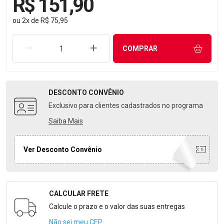
R$ 151,90
ou
2
x
de
R$ 75,95
REMOVER UMA UNIDADE
AUMENTAR UMA UNIDADE
COMPRAR
DESCONTO
CONVÊNIO
Exclusivo para clientes cadastrados no programa
Saiba Mais
Ver Desconto Convênio
CALCULAR FRETE
Formulário para Calcular o Frete
Calcule o prazo e o valor das suas entregas
Não sei meu CEP