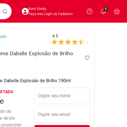
Acesse sua Conta
Precisa de 
Notific
Aces
Bem Vindo,
5
Você po
notifica
Vo
it
BUSCAR
Ver Recursos 
Faça seu Login ou Cadastro
crumb
4.5
belo
Atendimento ao 
2
Central de Ajud
me Dabelle Explosão de Brilho
ADICIONAR AOS 
Televendas
4020-4404
 Dabelle Explosão de Brilho 190ml
Preencher nome e email para s
GOTADO
Digite seu nome
e
ado da
Digite seu email
de deste
a preencher