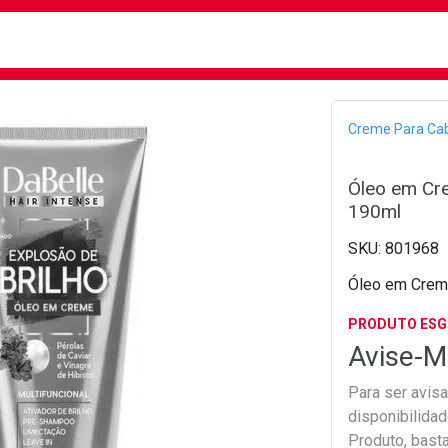
busca
isa?
Bread
Creme Para Ca
Óleo em Cre
190ml
801968
Óleo em Creme
PRODUTO ES
Avise-M
Para ser avis
disponibilida
Produto, bast