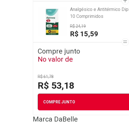
Analgésico e Antitérmico Di
10 Comprimidos
R$ 24,19
R$ 15,59
Compre junto
No valor de
R$ 61,78
R$ 53,18
COMPRE JUNTO
Marca
DaBelle