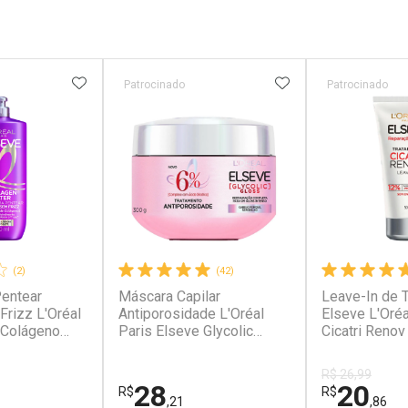
FAVORITOS
ADICIONAR AOS FAVORITOS
ADICIONAR AOS 
Patrocinado
Patrocinado
(2)
(42)
entear
Máscara Capilar
Leave-In de 
rizz L'Oréal
Antiporosidade L'Oréal
Elseve L'Oréa
 Colágeno
Paris Elseve Glycolic
Cicatri Renov
Gloss 300g
R$ 26,99
28
20
R$
R$
,21
,86