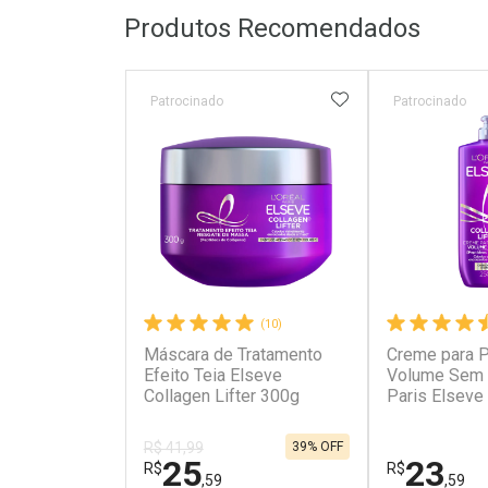
Produtos Recomendados
ADICIONAR AOS 
Patrocinado
Patrocinado
(10)
Máscara de Tratamento
Creme para P
Efeito Teia Elseve
Volume Sem F
Collagen Lifter 300g
Paris Elseve
Lifter 250ml
39% OFF
R$ 41,99
25
23
R$
R$
,59
,59