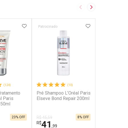
Imagem Anterior
Próxima Imagem
FAVORITOS
ADICIONAR AOS FAVORITOS
ADICIONAR AOS 
Patrocinado
Patrocinado
(124)
(10)
Tratamento
Pré Shampoo L’Oréal Paris
Máscara de T
l Paris
Elseve Bond Repair 200ml
Capilar L’Oréa
 50ml
Elseve Bond 
23% OFF
8% OFF
R$ 45,59
41
53
R$
R$
,99
,99