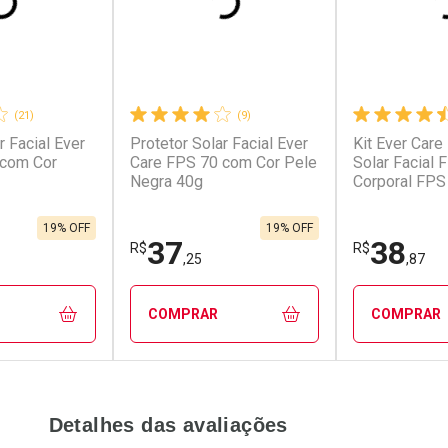
(21)
(9)
r Facial Ever
Protetor Solar Facial Ever
Kit Ever Care
conto
Ativar Desconto
Ativar Desc
 com Cor
Care FPS 70 com Cor Pele
Solar Facial 
Negra 40g
Corporal FPS
em Desconto
Comprar sem Desconto
Comprar s
em Desconto
Comprar sem Desconto
Comprar s
9/cada
Por R$ 37,00/cada
Por R$ 34,8
9/cada
Por R$ 37,00/cada
Por R$ 34,8
19% OFF
19% OFF
37
38
R$
R$
,25
,87
COMPRAR
COMPRAR
FECHAR
FECHAR
FECHAR
FECHAR
Detalhes das avaliações
rio
Laboratório
Laborató
os
Por Menos
Por Men