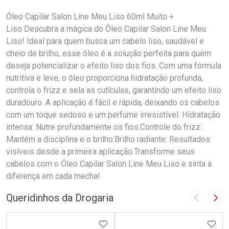
Óleo Capilar Salon Line Meu Liso 60ml Muito +
Liso Descubra a mágica do Óleo Capilar Salon Line Meu
Liso! Ideal para quem busca um cabelo liso, saudável e
cheio de brilho, esse óleo é a solução perfeita para quem
deseja potencializar o efeito liso dos fios. Com uma fórmula
nutritiva e leve, o óleo proporciona hidratação profunda,
controla o frizz e sela as cutículas, garantindo um efeito liso
duradouro. A aplicação é fácil e rápida, deixando os cabelos
com um toque sedoso e um perfume irresistível. Hidratação
intensa: Nutre profundamente os fios.Controle do frizz:
Mantém a disciplina e o brilho.Brilho radiante: Resultados
visíveis desde a primeira aplicação.Transforme seus
cabelos com o Óleo Capilar Salon Line Meu Liso e sinta a
diferença em cada mecha!
Queridinhos da Drogaria
Imagem A
Pró
ADICIONAR AOS FAVORITOS
ADIC