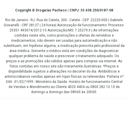
Copyright
Copyright © Drogarias Pacheco | CNPJ: 33.438.250/0187-08
Rio de Janeiro - RJ: Rua do Catete, 300 - Catete - CEP: 22220-000 | Gabriele
Giovanelli - CRF 28127 | 24 horas| Autorização de funcionamento: Processo:
25351.493074/2012-10 Autorização/MS: 7.25279.0 | As informações
contidas neste site, como promoções e ofertas de remédios e
medicamentos, não devem ser usadas para automedicação e não
substituem, em hipótese alguma, a medicação prescrita pelo profissional da
área médica. Somente o médico está em condições de diagnosticar
qualquer problema de saúde e prescrever o tratamento adequado. Os
preços e as promoções são válidos apenas para compras via internet. As
fotos contidas em nosso site são meramente ilustrativas. *Preços e
disponibilidade sujeitos a alterações no decorrer do dia. Antibióticos e
antimicrobianos vendas apenas em lojas físicas ou televendas. Portaria nº
344 - 01/02/1999 - Ministério da Saúde. Horário de funcionamento Central
de Vendas e Atendimento ao Cliente 4020 4404 ou 0800 282 10 10 de
domingo a domingo das 08h00 às 20h00.
LGPD Aceite os Cookies
R$ 78,29
COMPRAR
R$ 72,35