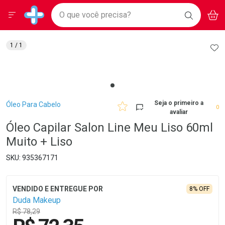
Drogarias Pacheco
Menu
Aces
Ir direto para a home
O que você precisa?
BAIXE
V
i
Baixe nosso APP e aproveite Ofertas Exclusivas!
BUSCAR
O APP
Navegue pela página
Ir direto para o conteúdo
Faça a sua busca
Ir direto para a busca
Ir direto para a conta
AD
1
/ 1
Ir direto para a ajuda
Ir direto para a notificações
Ir direto para o carrinho
Ir direto para o menu
Breadcrumb
Seja o primeiro a
Óleo Para Cabelo
0
avaliar
Óleo Capilar Salon Line Meu Liso 60ml
Muito + Liso
935367171
8% OFF
Duda Makeup
R$ 78,29