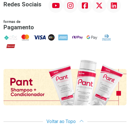
YouTube
Instagram
Facebook
Twitter
Linkedin
Redes Sociais
formas de
Pagamento
PIX
MasterCard
VISA
ELO
AMEX
NuPay
Google Pay
Diners Club
Hipercard
Promoção em Destaque
Voltar ao Topo