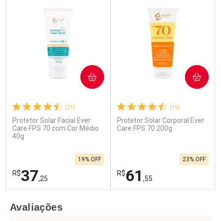
COMPRAR
COMPRAR
(21)
(19)
Protetor Solar Facial Ever
Protetor Solar Corporal Ever
Care FPS 70 com Cor Médio
Care FPS 70 200g
40g
19% OFF
23% OFF
37
61
R$
R$
,25
,55
FECHAR
F
FECHAR
F
Avaliações