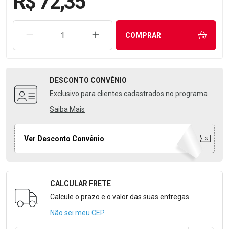
R$ 72,35
REMOVER UMA UNIDADE
AUMENTAR UMA UNIDADE
COMPRAR
DESCONTO
CONVÊNIO
Exclusivo para clientes cadastrados no programa
Saiba Mais
Ver Desconto Convênio
CALCULAR FRETE
Formulário para Calcular o Frete
Calcule o prazo e o valor das suas entregas
Não sei meu CEP