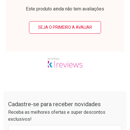
Laboratório
Laboratório
Por Menos
Por Menos
Este produto ainda não tem avaliações
SEJA O PRIMEIRO A AVALIAR
Ativar Desconto
Ativar Desconto
Comprar sem Desconto
Comprar sem Desconto
Tudo sobre a Drogarias Pacheco
Por R$ 37,25/cada
Por R$ 61,55/cada
Comprar sem Desconto
Comprar sem Desconto
Por R$ 37,25/cada
Por R$ 61,55/cada
Cadastre-se para receber novidades
Receba as melhores ofertas e super descontos
exclusivos!
Preencha o formulário abaixo para receber 