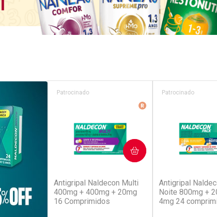
Patrocinado
Patrocinado
Medicamento De Refer
COMPRAR
COM
(52)
(4
Antigripal Naldecon Multi
Antigripal Naldec
400mg + 400mg + 20mg
Noite 800mg + 
16 Comprimidos
4mg 24 comprim