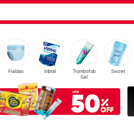
ca
isa?
em Destaque
Fraldas
Vibral
Trombofob
Secret
Gel