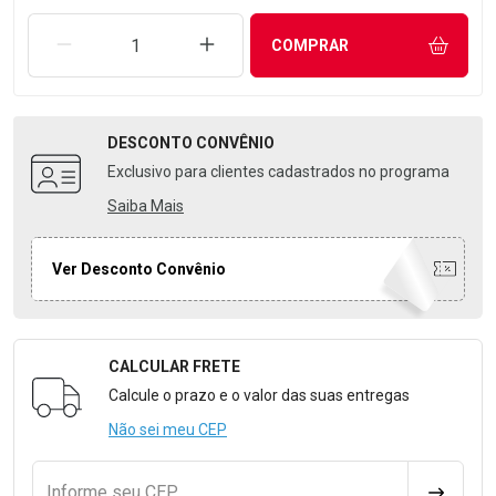
REMOVER UMA UNIDADE
AUMENTAR UMA UNIDADE
COMPRAR
DESCONTO
CONVÊNIO
Exclusivo para clientes cadastrados no programa
Saiba Mais
Ver Desconto Convênio
CALCULAR FRETE
Formulário para Calcular o Frete
Calcule o prazo e o valor das suas entregas
Não sei meu CEP
Informe seu CEP
CALCULA