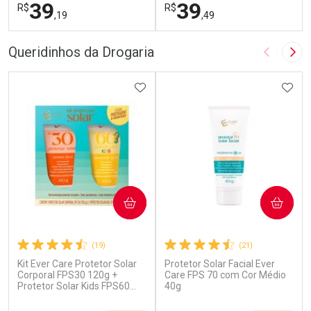
39
39
R$
R$
,19
,49
FECHAR
F
FECHAR
F
Queridinhos da Drogaria
Imagem A
Pró
Laboratório
Laboratório
Por Menos
ADICIONAR AOS FAVORITOS
Por Menos
ADIC
COMPRAR
COMPRAR
(19)
(21)
Kit Ever Care Protetor Solar
Protetor Solar Facial Ever
Ativar Desconto
Ativar Desconto
Corporal FPS30 120g +
Care FPS 70 com Cor Médio
Protetor Solar Kids FPS60
Comprar sem Desconto
40g
Comprar sem Desconto
120g
Por R$ 39,19/cada
Por R$ 39,49/cada
Comprar sem Desconto
Comprar sem Desconto