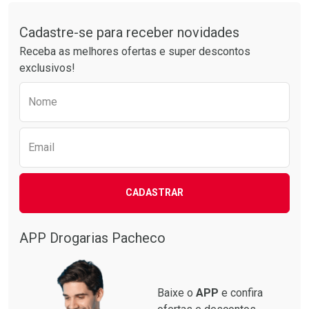
Tudo sobre a Drogarias Pacheco
Por R$ 61,55/cada
Por R$ 37,25/cada
Comprar sem Desconto
Comprar sem Desconto
Por R$ 61,55/cada
Por R$ 37,25/cada
Cadastre-se para receber novidades
Receba as melhores ofertas e super descontos
exclusivos!
Preencha o formulário abaixo para receber 
Nome
Email
CADASTRAR
APP Drogarias Pacheco
Baixe o
APP
e confira