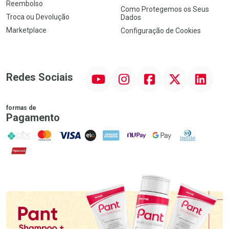
Reembolso
Como Protegemos os Seus
Troca ou Devolução
Dados
Marketplace
Configuração de Cookies
YouTube
Instagram
Facebook
Twitter
Linkedin
Redes Sociais
formas de
Pagamento
PIX
MasterCard
VISA
ELO
AMEX
NuPay
Google Pay
Diners Club
Hipercard
Promoção em Destaque