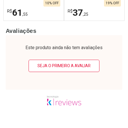
10% OFF
19% OFF
Por R$ 39,19/cada
Por R$ 39,49/cada
61
37
R$
R$
,55
,25
FECHAR
F
FECHAR
F
Avaliações
Laboratório
Laboratório
Por Menos
Por Menos
Este produto ainda não tem avaliações
SEJA O PRIMEIRO A AVALIAR
Ativar Desconto
Ativar Desconto
Comprar sem Desconto
Comprar sem Desconto