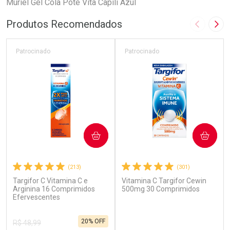
Muriel Gel Cola Pote Vita Capili Azul
Produtos Recomendados
Imagem A
Pró
Patrocinado
Patrocinado
COMPRAR
COMPRAR
(213)
(301)
Targifor C Vitamina C e
Vitamina C Targifor Cewin
Arginina 16 Comprimidos
500mg 30 Comprimidos
Efervescentes
20% OFF
R$ 48,99