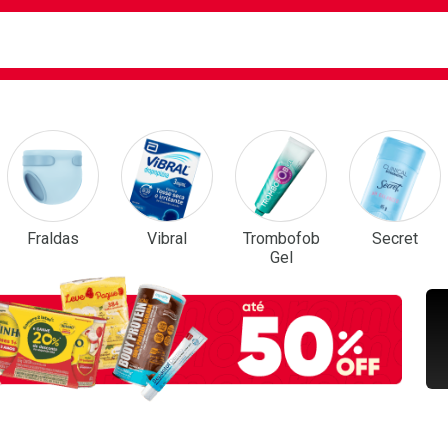
ca
isa?
em Destaque
Fraldas
Vibral
Trombofob
Secret
Gel