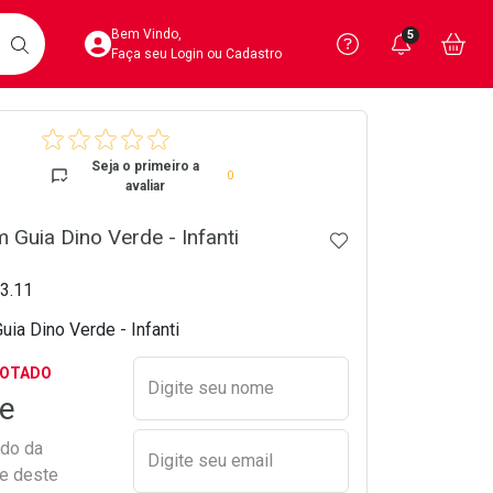
Acesse sua Conta
Precisa de 
Notific
Aces
Bem Vindo,
5
Você po
notifica
Vo
it
BUSCAR
Ver Recursos 
Faça seu Login ou Cadastro
crumb
Atendimento ao 
Seja o primeiro a
0
avaliar
Central de Ajud
 Guia Dino Verde - Infanti
ADICIONAR AOS 
Televendas
4020-4404
03.11
ia Dino Verde - Infanti
Preencher nome e email para s
GOTADO
Digite seu nome
e
ado da
Digite seu email
de deste