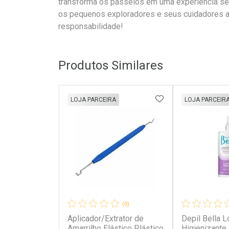
transforma os passeios em uma experiência seg
os pequenos exploradores e seus cuidadores a
responsabilidade!
Produtos Similares
ADICIONAR AOS 
LOJA PARCEIRA
LOJA PARCEIR
(0)
Aplicador/Extrator de
Depil Bella 
Amarrilho Elástico Plástico
Higienizante