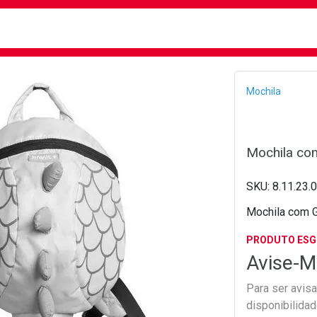
busca
isa?
Bread
Mochila
Mochila com
8.11.23.
Mochila com Gu
PRODUTO ES
Avise-M
Para ser avis
disponibilida