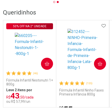
Queridinhos
ADIC
50% OFF NA 2° UNIDADE
COMPRAR
COMPRAR
(46)
Fórmula Infantil Nestonutri 1+
(155)
800g
Leve 2 itens por
Fórmula Infantil Ninho Fases
43
Primeira Infância 800g
R$
,50/cada
ou R$ 57,99/un
55
R$
,85