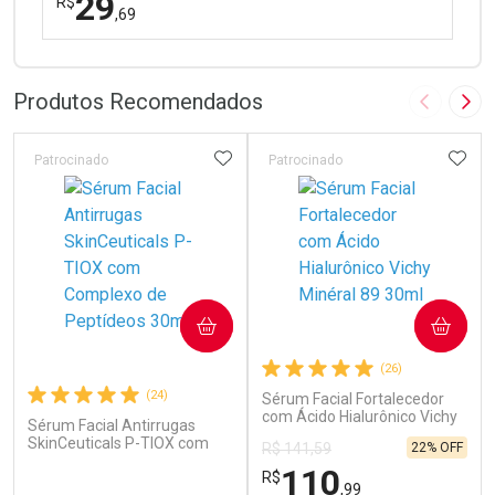
29
R$
,69
FECHAR
FECHAR
Laboratório
Por Menos
Produtos Recomendados
Imagem A
Pró
ADICIONAR AOS FAVORITOS
ADIC
Patrocinado
Patrocinado
Ativar Desconto
COMPRAR
COMPRAR
Comprar sem Desconto
Comprar sem Desconto
(26)
Por R$ 29,69/cada
Por R$ 29,69/cada
(24)
Sérum Facial Fortalecedor
com Ácido Hialurônico Vichy
Sérum Facial Antirrugas
Minéral 89 30ml
SkinCeuticals P-TIOX com
22% OFF
R$ 141,59
Complexo de Peptídeos 30ml
110
R$
,99