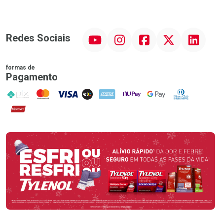
YouTube
Instagram
Facebook
Twitter
Linkedin
Redes Sociais
formas de
Pagamento
PIX
MasterCard
VISA
ELO
AMEX
NuPay
Google Pay
Diners Club
Hipercard
Promoção em Destaque