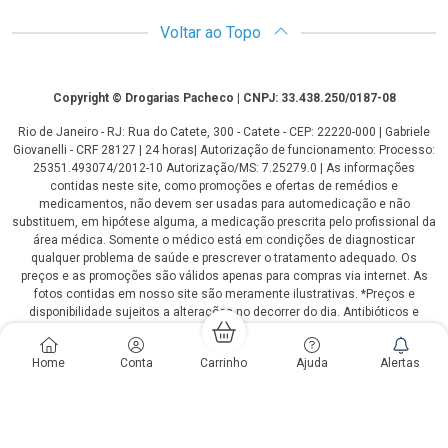
Voltar ao Topo
Copyright
Copyright © Drogarias Pacheco | CNPJ: 33.438.250/0187-08
Rio de Janeiro - RJ: Rua do Catete, 300 - Catete - CEP: 22220-000 | Gabriele
Giovanelli - CRF 28127 | 24 horas| Autorização de funcionamento: Processo:
25351.493074/2012-10 Autorização/MS: 7.25279.0 | As informações
contidas neste site, como promoções e ofertas de remédios e
medicamentos, não devem ser usadas para automedicação e não
substituem, em hipótese alguma, a medicação prescrita pelo profissional da
área médica. Somente o médico está em condições de diagnosticar
qualquer problema de saúde e prescrever o tratamento adequado. Os
preços e as promoções são válidos apenas para compras via internet. As
fotos contidas em nosso site são meramente ilustrativas. *Preços e
disponibilidade sujeitos a alterações no decorrer do dia. Antibióticos e
antimicrobianos vendas apenas em lojas físicas ou televendas. Portaria nº
344 - 01/02/1999 - Ministério da Saúde. Horário de funcionamento Central
Home
Conta
Carrinho
Ajuda
Alertas
de Vendas e Atendimento ao Cliente 4020 4404 ou 0800 282 10 10 de
domingo a domingo das 08h00 às 20h00.
LGPD Aceite os Cookies