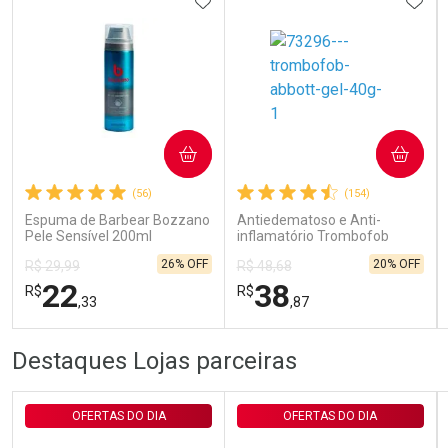
ADICIONAR AOS FAVORITOS
ADIC
Ativar Desconto
COMPRAR
COMPRAR
(56)
(154)
Comprar sem Desconto
Comprar sem Desconto
Por R$ 143,94/cada
Por R$ 143,94/cada
Espuma de Barbear Bozzano
Antiedematoso e Anti-
Pele Sensível 200ml
inflamatório Trombofob
200U/g 40g
26% OFF
20% OFF
R$ 29,99
R$ 48,68
22
38
R$
R$
,33
,87
FECHAR
FECHAR
FEC
FEC
Destaques Lojas parceiras
Laboratório
Laboratório
Por Menos
Por Menos
OFERTAS DO DIA
OFERTAS DO DIA