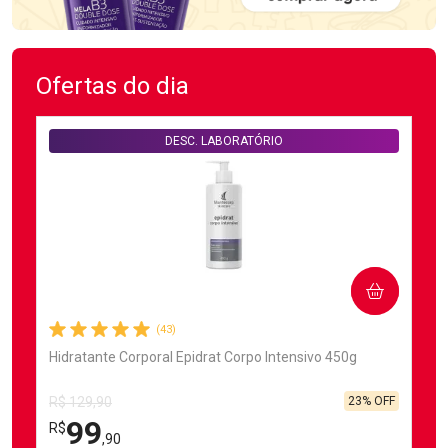
Ofertas do dia
DESC. LABORATÓRIO
COMPRAR
(43)
Hidratante Corporal Epidrat Corpo Intensivo 450g
23% OFF
R$ 129,90
99
R$
,90