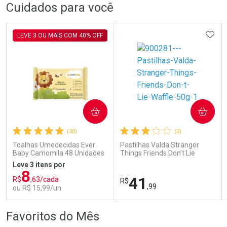
FECHAR
FECHAR
FEC
FEC
Cuidados para você
Dermaclub
Dermaclub
Por Menos
Por Menos
ADIC
LEVE 3 OU MAIS COM 40% OFF
COMPRAR
COMPRAR
Ativar Desconto
Ativar Desconto
(30)
(2)
Comprar sem Desconto
Comprar sem Desconto
Comprar sem Desconto
Comprar sem Desconto
Toalhas Umedecidas Ever
Pastilhas Valda Stranger
Por R$ 70,79/cada
Por R$ 70,79/cada
Por R$ 70,79/cada
Por R$ 70,79/cada
Baby Camomila 48 Unidades
Things Friends Don’t Lie
Waffle 50g
Leve 3 itens por
8
41
R$
,63/cada
R$
,99
ou R$ 15,99/un
FECHAR
FECHAR
FEC
FEC
Favoritos do Mês
Laboratório
Laboratório