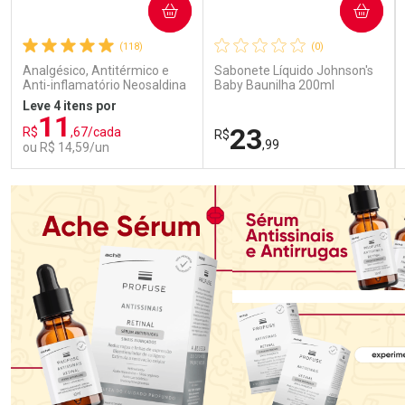
COMPRAR
COMPRAR
(118)
(0)
Analgésico, Antitérmico e
Sabonete Líquido Johnson's
Anti-inflamatório Neosaldina
Baby Baunilha 200ml
30mg + 300mg + 30mg 10
Leve 4 itens por
Drágeas
11
23
R$
,67/cada
R$
,99
ou R$ 14,59/un
FECHAR
FECHAR
FEC
FEC
Laboratório
Laboratório
Por Menos
Por Menos
Ativar Desconto
Ativar Desconto