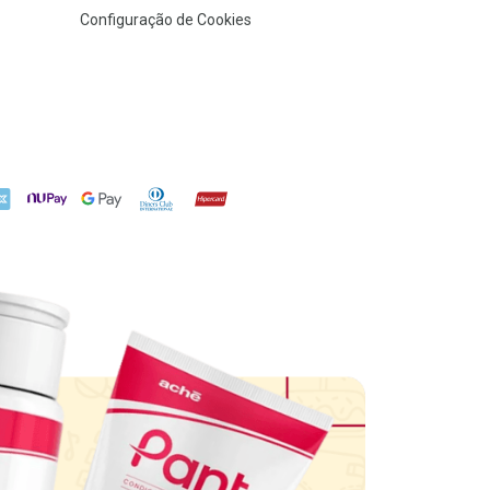
Configuração de Cookies
X
NuPay
Google Pay
Diners Club
Hipercard