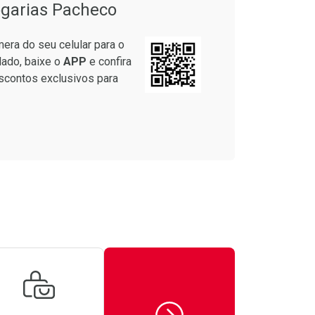
garias Pacheco
era do seu celular para o
lado, baixe o
APP
e confira
scontos exclusivos para