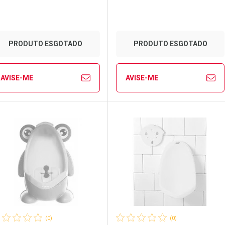
PRODUTO ESGOTADO
PRODUTO ESGOTADO
AVISE-ME
AVISE-ME
FECHAR
FECHAR
FE
FE
aboratório
or Menos
Laboratório
Por Menos
(0)
(0)