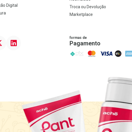
ão Digital
Troca ou Devolução
ura
Marketplace
formas de
ter
Linkedin
Pagamento
PIX
MasterCard
VISA
ELO
AME