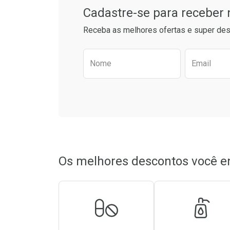
Cadastre-se para receber
Receba as melhores ofertas e super des
Preencha o formulário aba
Nome
Email
Os melhores descontos você e