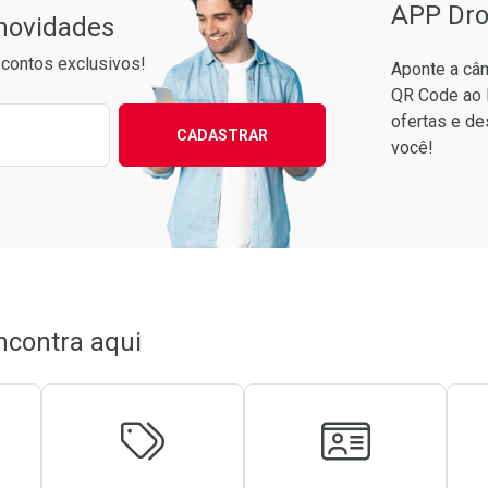
APP Dro
 novidades
contos exclusivos!
Aponte a câm
QR Code ao 
ixo para receber as melhores ofertas:
ofertas e de
CADASTRAR
você!
Ver Desconto Convênio
Ver Desconto Convênio
ncontra aqui