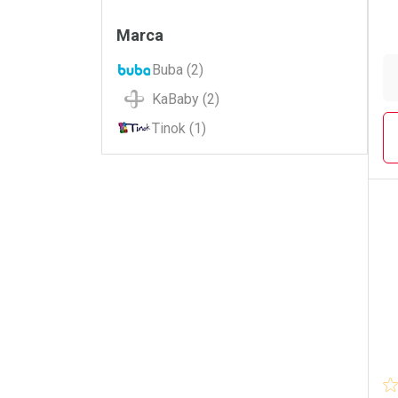
Filtros
Marca
Buba (2)
KaBaby (2)
Tinok (1)
L
P