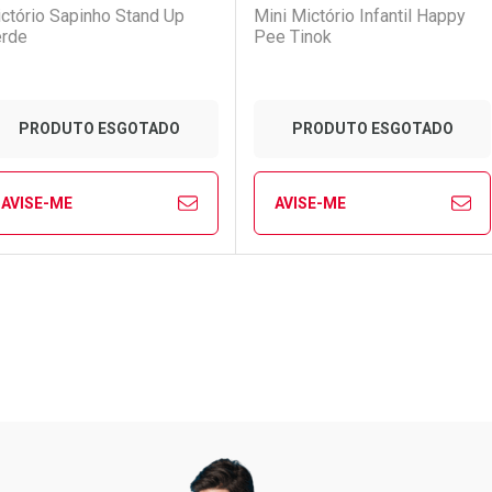
ctório Sapinho Stand Up
Mini Mictório Infantil Happy
rde
Pee Tinok
PRODUTO ESGOTADO
PRODUTO ESGOTADO
AVISE-ME
AVISE-ME
Ver Desconto Convênio
Ver Desconto Convênio
FECHAR
FECHAR
FE
FE
aboratório
or Menos
Laboratório
Por Menos
Pacheco