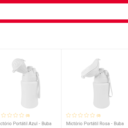
busca
isa?
e
ateleira
(0)
(0)
ctório Portátil Azul - Buba
Mictório Portátil Rosa - Buba