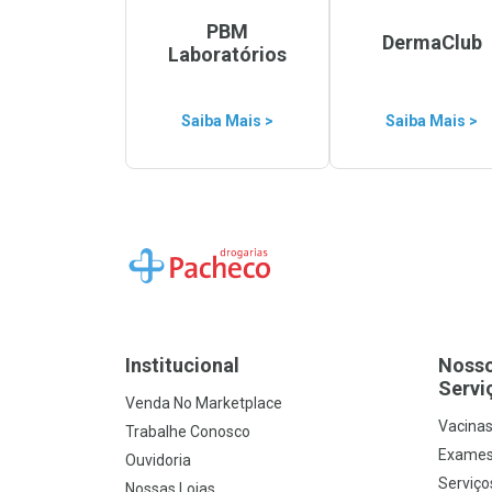
PBM
DermaClub
Laboratórios
Saiba Mais >
Saiba Mais >
Ir para a Home
Institucional
Noss
Servi
Venda No Marketplace
Vacina
Trabalhe Conosco
Exames
Ouvidoria
Serviço
Nossas Lojas